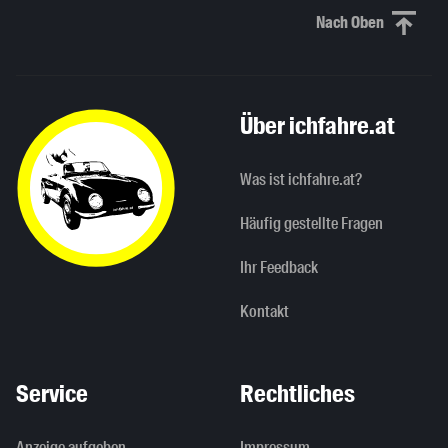
Nach Oben
Nach oben sc
Über ichfahre.at
Was ist ichfahre.at?
Häufig gestellte Fragen
Ihr Feedback
Kontakt
Service
Rechtliches
Anzeige aufgeben
Impressum