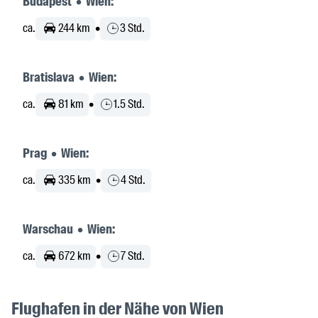
Budapest • Wien:
ca.
244 km
•
3 Std.
Bratislava • Wien:
ca.
81 km
•
1.5 Std.
Prag • Wien:
ca.
335 km
•
4 Std.
Warschau • Wien:
ca.
672 km
•
7 Std.
Flughafen in der Nähe von Wien