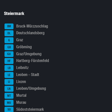
Steiermark
Bruck-Mürzzuschlag
BM
Deutschlandsberg
DL
Graz
G
Gröbming
GB
Graz/Umgebung
GU
Hartberg-Fürstenfeld
HF
Leibnitz
LB
Leoben – Stadt
LE
Liezen
LI
Leoben/Umgebung
LN
Murtal
MT
Murau
MU
Südoststeiermark
SO