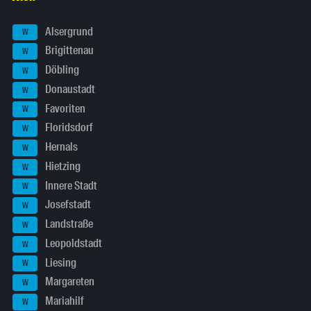
Alsergrund
W
Brigittenau
W
Döbling
W
Donaustadt
W
Favoriten
W
Floridsdorf
W
Hernals
W
Hietzing
W
Innere Stadt
W
Josefstadt
W
Landstraße
W
Leopoldstadt
W
Liesing
W
Margareten
W
Mariahilf
W