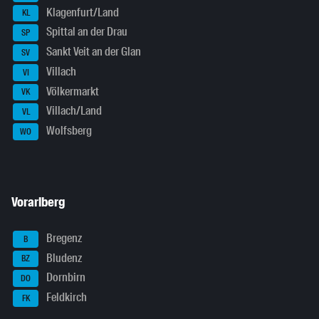
Klagenfurt/Land
KL
Spittal an der Drau
SP
Sankt Veit an der Glan
SV
Villach
VI
Völkermarkt
VK
Villach/Land
VL
Wolfsberg
WO
Vorarlberg
Bregenz
B
Bludenz
BZ
Dornbirn
DO
Feldkirch
FK