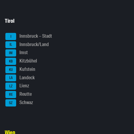
Tirol
Innsbruck – Stadt
I
Innsbruck/Land
IL
Imst
IM
Kitzbühel
KB
Kufstein
KU
Landeck
LA
Lienz
LZ
Reutte
RE
Schwaz
SZ
Wien