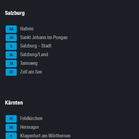
Salzburg
Hallein
HA
Sankt Johann im Pongau
JO
Salzburg – Stadt
S
Salzburg/Land
SL
Tamsweg
TA
Zell am See
ZE
Kärnten
Feldkirchen
FE
Hermagor
HE
Klagenfurt am Wörthersee
K