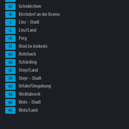
Grieskirchen
GR
Kirchdorf an der Krems
KI
Linz – Stadt
L
Linz/Land
LL
Perg
PE
Ried im Innkreis
RI
Rohrbach
RO
Schärding
SD
Steyr/Land
SE
Steyr – Stadt
SR
Urfahr/Umgebung
UU
Vöcklabruck
VB
Wels – Stadt
WE
Wels/Land
WL