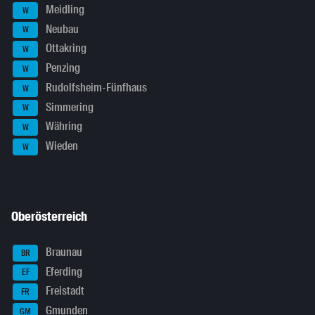
Meidling
W
Neubau
W
Ottakring
W
Penzing
W
Rudolfsheim-Fünfhaus
W
Simmering
W
Währing
W
Wieden
W
Oberösterreich
Braunau
BR
Eferding
EF
Freistadt
FR
Gmunden
GM