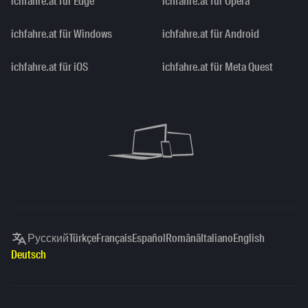
ichfahre.at für Edge
ichfahre.at für Opera
ichfahre.at für Windows
ichfahre.at für Android
ichfahre.at für iOS
ichfahre.at für Meta Quest
Русский
Türkçe
Français
Español
Română
Italiano
English
Deutsch