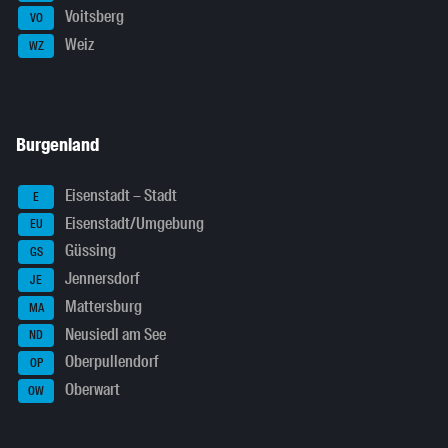
Voitsberg
VO
Weiz
WZ
Burgenland
Eisenstadt – Stadt
E
Eisenstadt/Umgebung
EU
Güssing
GS
Jennersdorf
JE
Mattersburg
MA
Neusiedl am See
ND
Oberpullendorf
OP
Oberwart
OW