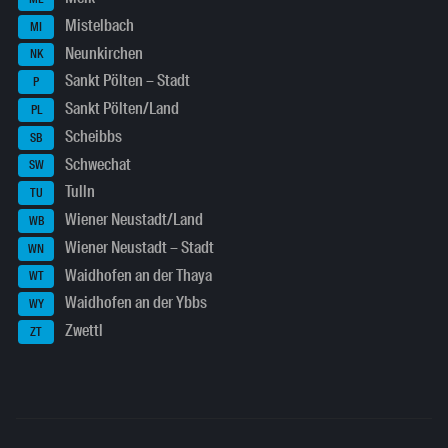
Mistelbach
MI
Neunkirchen
NK
Sankt Pölten – Stadt
P
Sankt Pölten/Land
PL
Scheibbs
SB
Schwechat
SW
Tulln
TU
Wiener Neustadt/Land
WB
Wiener Neustadt – Stadt
WN
Waidhofen an der Thaya
WT
Waidhofen an der Ybbs
WY
Zwettl
ZT