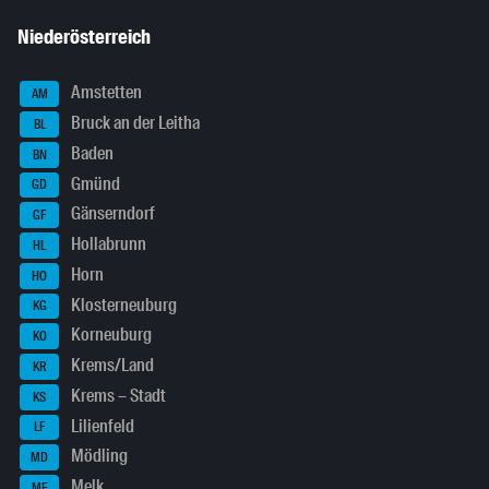
Niederösterreich
Amstetten
AM
Bruck an der Leitha
BL
Baden
BN
Gmünd
GD
Gänserndorf
GF
Hollabrunn
HL
Horn
HO
Klosterneuburg
KG
Korneuburg
KO
Krems/Land
KR
Krems – Stadt
KS
Lilienfeld
LF
Mödling
MD
Melk
ME