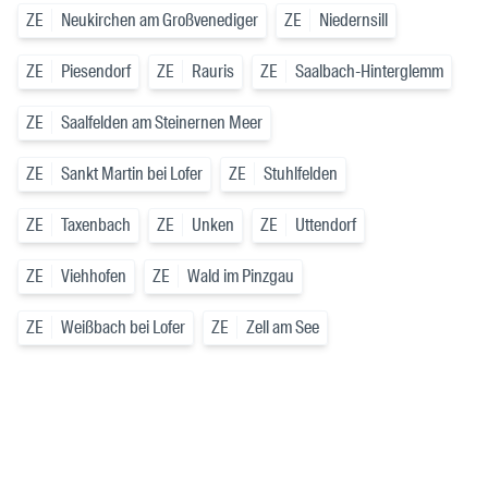
ZE
Neukirchen am Großvenediger
ZE
Niedernsill
ZE
Piesendorf
ZE
Rauris
ZE
Saalbach-Hinterglemm
ZE
Saalfelden am Steinernen Meer
ZE
Sankt Martin bei Lofer
ZE
Stuhlfelden
ZE
Taxenbach
ZE
Unken
ZE
Uttendorf
ZE
Viehhofen
ZE
Wald im Pinzgau
ZE
Weißbach bei Lofer
ZE
Zell am See