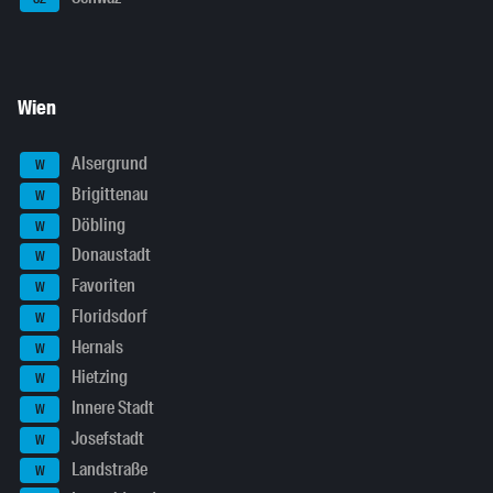
Wien
Alsergrund
W
Brigittenau
W
Döbling
W
Donaustadt
W
Favoriten
W
Floridsdorf
W
Hernals
W
Hietzing
W
Innere Stadt
W
Josefstadt
W
Landstraße
W