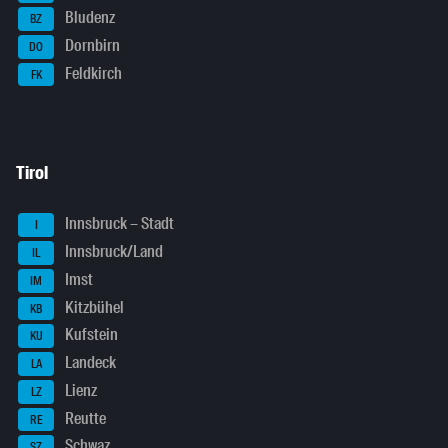
Bludenz
BZ
Dornbirn
DO
Feldkirch
FK
Tirol
Innsbruck – Stadt
I
Innsbruck/Land
IL
Imst
IM
Kitzbühel
KB
Kufstein
KU
Landeck
LA
Lienz
LZ
Reutte
RE
Schwaz
SZ