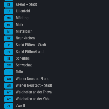
Krems – Stadt
KS
Lilienfeld
LF
Mödling
MD
Melk
ME
Mistelbach
MI
Neunkirchen
NK
Sankt Pölten – Stadt
P
Sankt Pölten/Land
PL
Scheibbs
SB
Schwechat
SW
Tulln
TU
Wiener Neustadt/Land
WB
Wiener Neustadt – Stadt
WN
Waidhofen an der Thaya
WT
Waidhofen an der Ybbs
WY
Zwettl
ZT