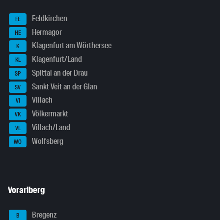
Feldkirchen
FE
Hermagor
HE
Klagenfurt am Wörthersee
K
Klagenfurt/Land
KL
Spittal an der Drau
SP
Sankt Veit an der Glan
SV
Villach
VI
Völkermarkt
VK
Villach/Land
VL
Wolfsberg
WO
Vorarlberg
Bregenz
B