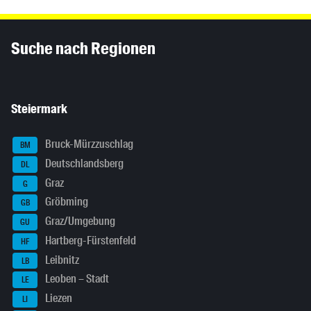
Inhaltsinformationen
Suche nach Regionen
Steiermark
Bruck-Mürzzuschlag
BM
Deutschlandsberg
DL
Graz
G
Gröbming
GB
Graz/Umgebung
GU
Hartberg-Fürstenfeld
HF
Leibnitz
LB
Leoben – Stadt
LE
Liezen
LI