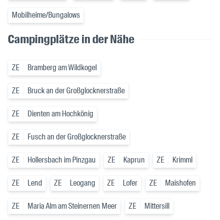
Mobilheime/Bungalows
Campingplätze in der Nähe
ZE
Bramberg am Wildkogel
ZE
Bruck an der Großglocknerstraße
ZE
Dienten am Hochkönig
ZE
Fusch an der Großglocknerstraße
ZE
Hollersbach im Pinzgau
ZE
Kaprun
ZE
Krimml
ZE
Lend
ZE
Leogang
ZE
Lofer
ZE
Maishofen
ZE
Maria Alm am Steinernen Meer
ZE
Mittersill