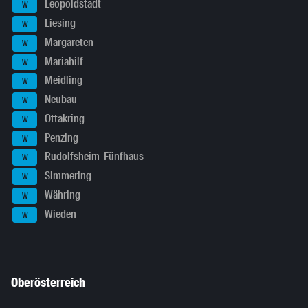
Leopoldstadt
W
Liesing
W
Margareten
W
Mariahilf
W
Meidling
W
Neubau
W
Ottakring
W
Penzing
W
Rudolfsheim-Fünfhaus
W
Simmering
W
Währing
W
Wieden
W
Oberösterreich