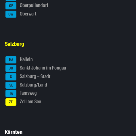
Oberpullendorf
OP
Oberwart
OW
Salzburg
Hallein
HA
Sankt Johann im Pongau
JO
Salzburg – Stadt
S
Salzburg/Land
SL
Tamsweg
TA
Zell am See
ZE
Kärnten