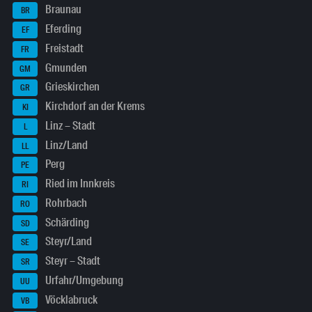
Braunau
BR
Eferding
EF
Freistadt
FR
Gmunden
GM
Grieskirchen
GR
Kirchdorf an der Krems
KI
Linz – Stadt
L
Linz/Land
LL
Perg
PE
Ried im Innkreis
RI
Rohrbach
RO
Schärding
SD
Steyr/Land
SE
Steyr – Stadt
SR
Urfahr/Umgebung
UU
Vöcklabruck
VB