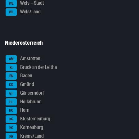
Wels – Stadt
WE
Wels/Land
WL
Niederösterreich
Amstetten
AM
Bruck an der Leitha
BL
Baden
BN
Gmünd
GD
Gänserndorf
GF
Hollabrunn
HL
Horn
HO
Klosterneuburg
KG
Korneuburg
KO
Krems/Land
KR