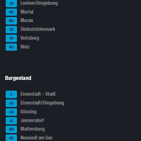
Leoben/Umgebung
LN
Murtal
MT
Murau
MU
Südoststeiermark
SO
Voitsberg
VO
Weiz
WZ
Burgenland
Eisenstadt – Stadt
E
Eisenstadt/Umgebung
EU
Güssing
GS
Jennersdorf
JE
Mattersburg
MA
Neusiedl am See
ND