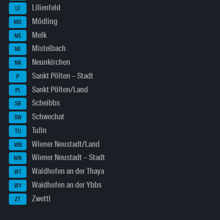
Lilienfeld
LF
Mödling
MD
Melk
ME
Mistelbach
MI
Neunkirchen
NK
Sankt Pölten – Stadt
P
Sankt Pölten/Land
PL
Scheibbs
SB
Schwechat
SW
Tulln
TU
Wiener Neustadt/Land
WB
Wiener Neustadt – Stadt
WN
Waidhofen an der Thaya
WT
Waidhofen an der Ybbs
WY
Zwettl
ZT