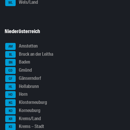
Wels/Land
WL
Niederösterreich
Amstetten
AM
Bruck an der Leitha
BL
Baden
BN
Gmünd
GD
Gänserndorf
GF
Hollabrunn
HL
Horn
HO
Klosterneuburg
KG
Korneuburg
KO
Krems/Land
KR
Krems – Stadt
KS