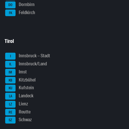
Dornbirn
DO
Feldkirch
FK
Tirol
Innsbruck – Stadt
I
Innsbruck/Land
IL
Imst
IM
Kitzbühel
KB
Kufstein
KU
Landeck
LA
Lienz
LZ
Reutte
RE
Schwaz
SZ