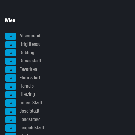
Wien
Alsergrund
W
Brigittenau
W
Döbling
W
Donaustadt
W
Favoriten
W
Floridsdorf
W
Hernals
W
Hietzing
W
Innere Stadt
W
Josefstadt
W
Landstraße
W
Leopoldstadt
W