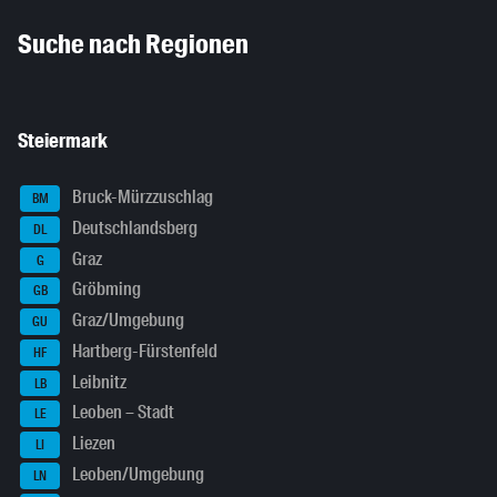
Inhaltsinformationen
Suche nach Regionen
Steiermark
Bruck-Mürzzuschlag
BM
Deutschlandsberg
DL
Graz
G
Gröbming
GB
Graz/Umgebung
GU
Hartberg-Fürstenfeld
HF
Leibnitz
LB
Leoben – Stadt
LE
Liezen
LI
Leoben/Umgebung
LN