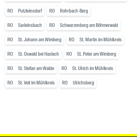
RO
Putzleinsdorf
RO
Rohrbach-Berg
RO
Sarleinsbach
RO
Schwarzenberg am Böhmerwald
RO
St. Johann am Wimberg
RO
St. Martin im Mühlkreis
RO
St. Oswald bei Haslach
RO
St. Peter am Wimberg
RO
St. Stefan am Walde
RO
St. Ulrich im Mühlkreis
RO
St. Veit im Mühlkreis
RO
Ulrichsberg