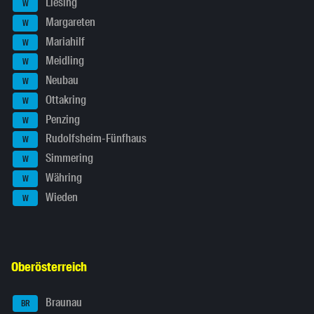
Liesing
W
Margareten
W
Mariahilf
W
Meidling
W
Neubau
W
Ottakring
W
Penzing
W
Rudolfsheim-Fünfhaus
W
Simmering
W
Währing
W
Wieden
W
Oberösterreich
Braunau
BR