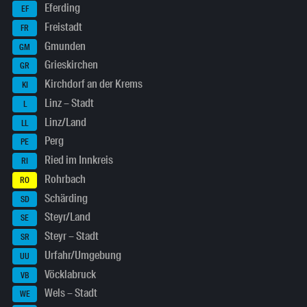
Eferding
EF
Freistadt
FR
Gmunden
GM
Grieskirchen
GR
Kirchdorf an der Krems
KI
Linz – Stadt
L
Linz/Land
LL
Perg
PE
Ried im Innkreis
RI
Rohrbach
RO
Schärding
SD
Steyr/Land
SE
Steyr – Stadt
SR
Urfahr/Umgebung
UU
Vöcklabruck
VB
Wels – Stadt
WE