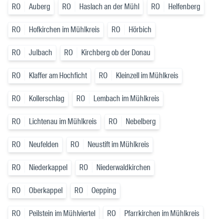
RO
Auberg
RO
Haslach an der Mühl
RO
Helfenberg
RO
Hofkirchen im Mühlkreis
RO
Hörbich
RO
Julbach
RO
Kirchberg ob der Donau
RO
Klaffer am Hochficht
RO
Kleinzell im Mühlkreis
RO
Kollerschlag
RO
Lembach im Mühlkreis
RO
Lichtenau im Mühlkreis
RO
Nebelberg
RO
Neufelden
RO
Neustift im Mühlkreis
RO
Niederkappel
RO
Niederwaldkirchen
RO
Oberkappel
RO
Oepping
RO
Peilstein im Mühlviertel
RO
Pfarrkirchen im Mühlkreis