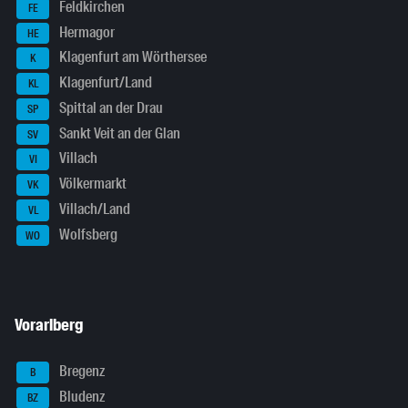
Feldkirchen
FE
Hermagor
HE
Klagenfurt am Wörthersee
K
Klagenfurt/Land
KL
Spittal an der Drau
SP
Sankt Veit an der Glan
SV
Villach
VI
Völkermarkt
VK
Villach/Land
VL
Wolfsberg
WO
Vorarlberg
Bregenz
B
Bludenz
BZ