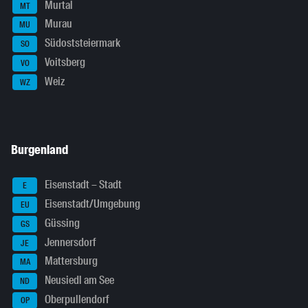
Murtal
MT
Murau
MU
Südoststeiermark
SO
Voitsberg
VO
Weiz
WZ
Burgenland
Eisenstadt – Stadt
E
Eisenstadt/Umgebung
EU
Güssing
GS
Jennersdorf
JE
Mattersburg
MA
Neusiedl am See
ND
Oberpullendorf
OP