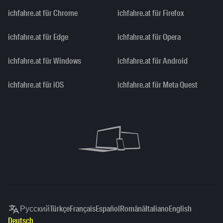
ichfahre.at für Chrome
ichfahre.at für Firefox
ichfahre.at für Edge
ichfahre.at für Opera
ichfahre.at für Windows
ichfahre.at für Android
ichfahre.at für iOS
ichfahre.at für Meta Quest
Русский
Türkçe
Français
Español
Română
Italiano
English
Deutsch