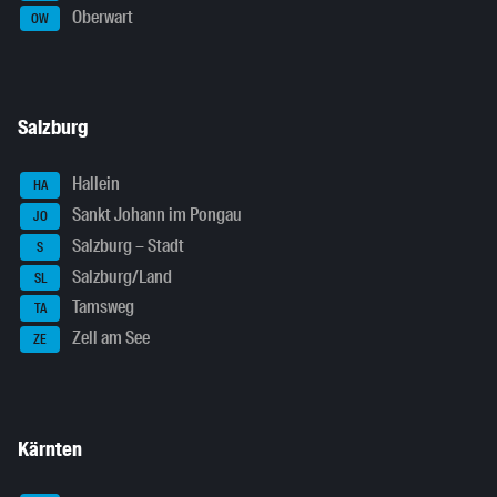
Oberwart
OW
Salzburg
Hallein
HA
Sankt Johann im Pongau
JO
Salzburg – Stadt
S
Salzburg/Land
SL
Tamsweg
TA
Zell am See
ZE
Kärnten