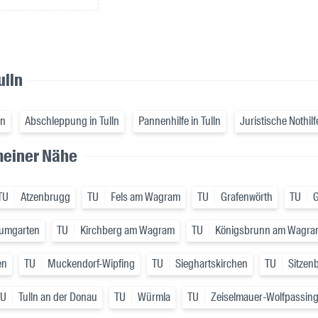
ulln
ln
Abschleppung in Tulln
Pannenhilfe in Tulln
Juristische Nothilfe
 meiner Nähe
TU
Atzenbrugg
TU
Fels am Wagram
TU
Grafenwörth
TU
G
umgarten
TU
Kirchberg am Wagram
TU
Königsbrunn am Wagra
en
TU
Muckendorf-Wipfing
TU
Sieghartskirchen
TU
Sitzen
TU
Tulln an der Donau
TU
Würmla
TU
Zeiselmauer-Wolfpassin