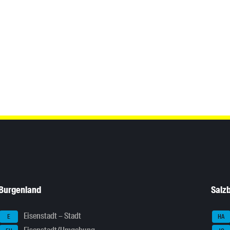
Burgenland
Salz
Eisenstadt – Stadt
E
HA