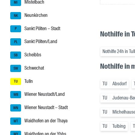
Mistelbach
MI
Neunkirchen
NK
Sankt Pölten – Stadt
P
Nothilfe in T
Sankt Pölten/Land
PL
Nothilfe 24h in Tul
Scheibbs
SB
Nothilfe in
Schwechat
SW
Tulln
TU
TU
Absdorf
Wiener Neustadt/Land
WB
TU
Judenau-Ba
Wiener Neustadt – Stadt
WN
TU
Michelhaus
Waidhofen an der Thaya
WT
TU
Tulbing
Waidhofen an der Ybbs
WY