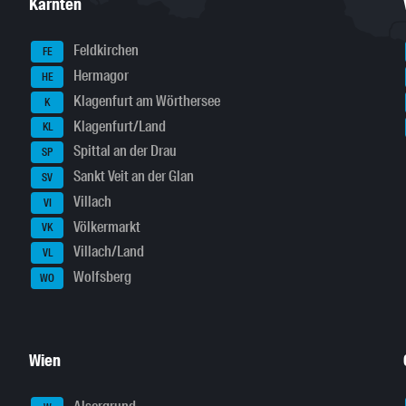
Kärnten
Feldkirchen
FE
Hermagor
HE
Klagenfurt am Wörthersee
K
Klagenfurt/Land
KL
Spittal an der Drau
SP
Sankt Veit an der Glan
SV
Villach
VI
Völkermarkt
VK
Villach/Land
VL
Wolfsberg
WO
Wien