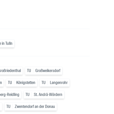
 in Tulln
roßriedenthal
TU
Großweikersdorf
m
TU
Königstetten
TU
Langenrohr
berg-Reidling
TU
St. Andrä-Wördern
g
TU
Zwentendorf an der Donau