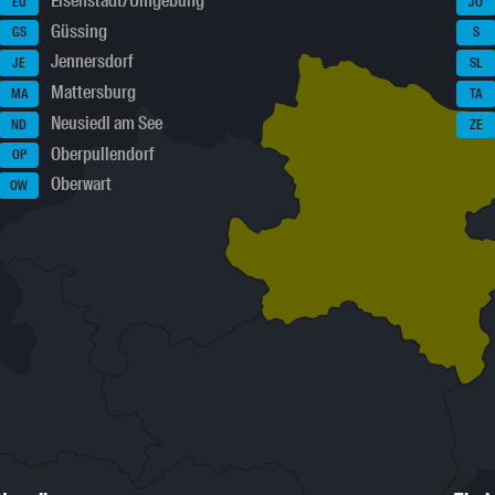
Eisenstadt/Umgebung
EU
JO
Güssing
GS
S
Jennersdorf
JE
SL
Mattersburg
MA
TA
Neusiedl am See
ND
ZE
Oberpullendorf
OP
Oberwart
OW