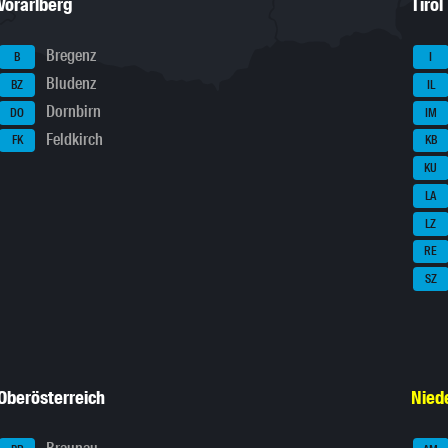
Vorarlberg
Tirol
Bregenz
B
I
Bludenz
BZ
IL
Dornbirn
DO
IM
Feldkirch
FK
KB
KU
LA
LZ
RE
SZ
Oberösterreich
Nied