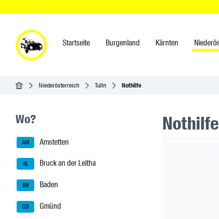
Startseite
Burgenland
Kärnten
Niederös
Startseite
Niederösterreich
Tulln
Nothilfe
Seitenleisten-Navigation
Wo?
Nothilfe
Amstetten
Header Ban
AM
Bruck an der Leitha
BL
Baden
BN
Gmünd
GD