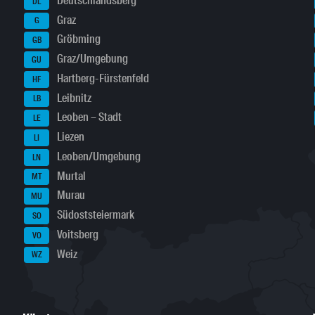
Deutschlandsberg
DL
Graz
G
Gröbming
GB
Graz/Umgebung
GU
Hartberg-Fürstenfeld
HF
Leibnitz
LB
Leoben – Stadt
LE
Liezen
LI
Leoben/Umgebung
LN
Murtal
MT
Murau
MU
Südoststeiermark
SO
Voitsberg
VO
Weiz
WZ