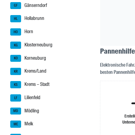
Gänserndorf
GF
Hollabrunn
HL
Horn
HO
Klosterneuburg
KG
Pannenhilfe
Korneuburg
KO
Elektronische Fahr
Krems/Land
besten Pannenhilf
KR
Krems – Stadt
KS
Lilienfeld
LF
Mödling
MD
Erstel
Untern
Melk
ME