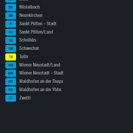
Mistelbach
MI
Neunkirchen
NK
Sankt Pölten – Stadt
P
Sankt Pölten/Land
PL
Scheibbs
SB
Schwechat
SW
Tulln
TU
Wiener Neustadt/Land
WB
Wiener Neustadt – Stadt
WN
Waidhofen an der Thaya
WT
Waidhofen an der Ybbs
WY
Zwettl
ZT