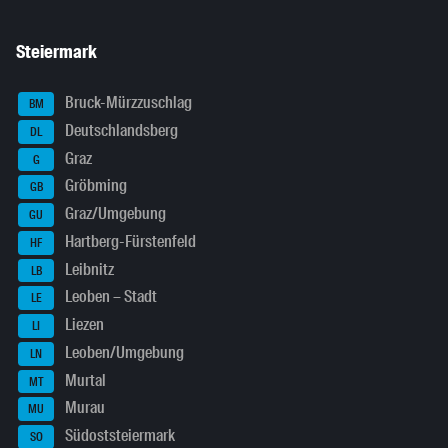
Steiermark
Bruck-Mürzzuschlag
BM
Deutschlandsberg
DL
Graz
G
Gröbming
GB
Graz/Umgebung
GU
Hartberg-Fürstenfeld
HF
Leibnitz
LB
Leoben – Stadt
LE
Liezen
LI
Leoben/Umgebung
LN
Murtal
MT
Murau
MU
Südoststeiermark
SO