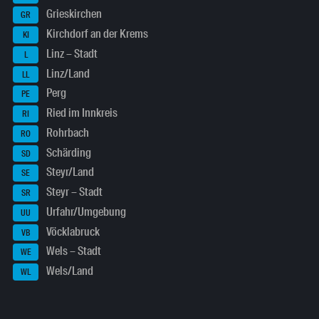
Grieskirchen
GR
Kirchdorf an der Krems
KI
Linz – Stadt
L
Linz/Land
LL
Perg
PE
Ried im Innkreis
RI
Rohrbach
RO
Schärding
SD
Steyr/Land
SE
Steyr – Stadt
SR
Urfahr/Umgebung
UU
Vöcklabruck
VB
Wels – Stadt
WE
Wels/Land
WL