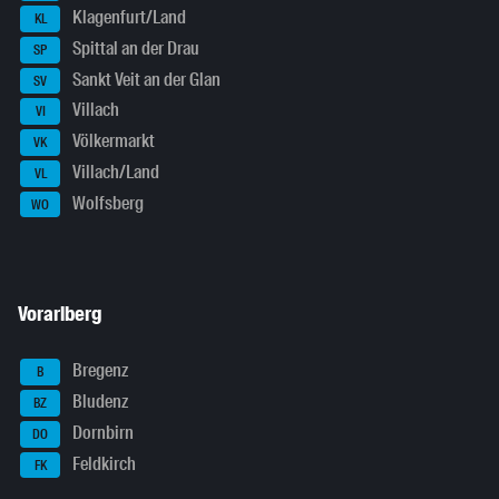
Klagenfurt/Land
KL
Spittal an der Drau
SP
Sankt Veit an der Glan
SV
Villach
VI
Völkermarkt
VK
Villach/Land
VL
Wolfsberg
WO
Vorarlberg
Bregenz
B
Bludenz
BZ
Dornbirn
DO
Feldkirch
FK