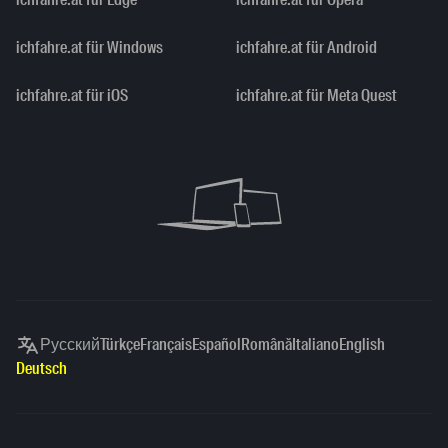
ichfahre.at für Windows
ichfahre.at für Android
ichfahre.at für iOS
ichfahre.at für Meta Quest
Русский
Türkçe
Français
Español
Română
Italiano
English
Deutsch