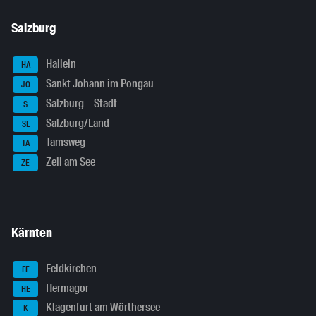
Salzburg
Hallein
HA
Sankt Johann im Pongau
JO
Salzburg – Stadt
S
Salzburg/Land
SL
Tamsweg
TA
Zell am See
ZE
Kärnten
Feldkirchen
FE
Hermagor
HE
Klagenfurt am Wörthersee
K