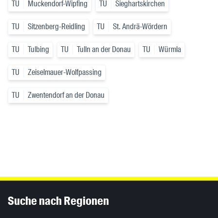
TU
Muckendorf-Wipfing
TU
Sieghartskirchen
TU
Sitzenberg-Reidling
TU
St. Andrä-Wördern
TU
Tulbing
TU
Tulln an der Donau
TU
Würmla
TU
Zeiselmauer-Wolfpassing
TU
Zwentendorf an der Donau
Inhaltsinformationen
Suche nach Regionen