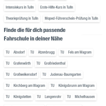
Intensivkurs in Tulln
Erste-Hilfe-Kurs in Tulln
Theorieprüfung in Tulln
Moped-Führerschein-Prüfung in Tulln
Finde die für dich passende
Fahrschule in deiner Nähe
TU
Absdorf
TU
Atzenbrugg
TU
Fels am Wagram
TU
Grafenwörth
TU
Großriedenthal
TU
Großweikersdorf
TU
Judenau-Baumgarten
TU
Kirchberg am Wagram
TU
Königsbrunn am Wagram
TU
Königstetten
TU
Langenrohr
TU
Michelhausen