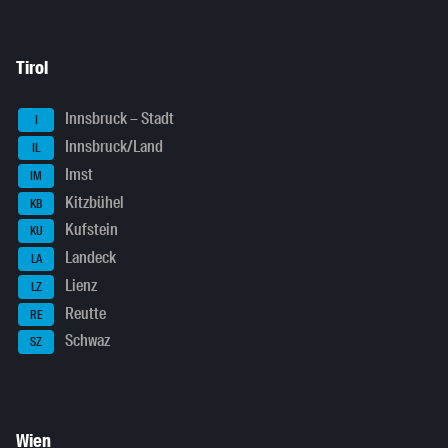
Tirol
Innsbruck – Stadt
I
Innsbruck/Land
IL
Imst
IM
Kitzbühel
KB
Kufstein
KU
Landeck
LA
Lienz
LZ
Reutte
RE
Schwaz
SZ
Wien