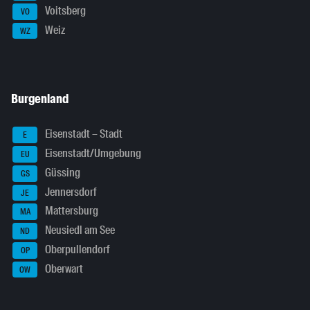
Voitsberg
VO
Weiz
WZ
Burgenland
Eisenstadt – Stadt
E
Eisenstadt/Umgebung
EU
Güssing
GS
Jennersdorf
JE
Mattersburg
MA
Neusiedl am See
ND
Oberpullendorf
OP
Oberwart
OW