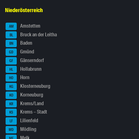
Niederösterreich
Amstetten
AM
Bruck an der Leitha
BL
Baden
BN
Gmünd
GD
Gänserndorf
GF
Hollabrunn
HL
Horn
HO
Klosterneuburg
KG
Korneuburg
KO
Krems/Land
KR
Krems – Stadt
KS
Lilienfeld
LF
Mödling
MD
Melk
ME