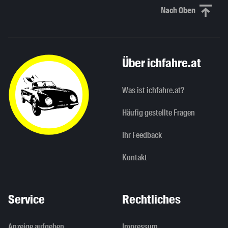
Nach Oben
Nach oben sc
Über ichfahre.at
Was ist ichfahre.at?
Häufig gestellte Fragen
Ihr Feedback
Kontakt
Service
Rechtliches
Anzeige aufgeben
Impressum