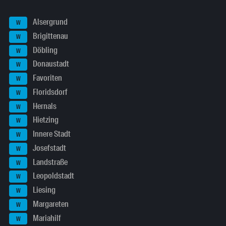
Alsergrund
W
Brigittenau
W
Döbling
W
Donaustadt
W
Favoriten
W
Floridsdorf
W
Hernals
W
Hietzing
W
Innere Stadt
W
Josefstadt
W
Landstraße
W
Leopoldstadt
W
Liesing
W
Margareten
W
Mariahilf
W