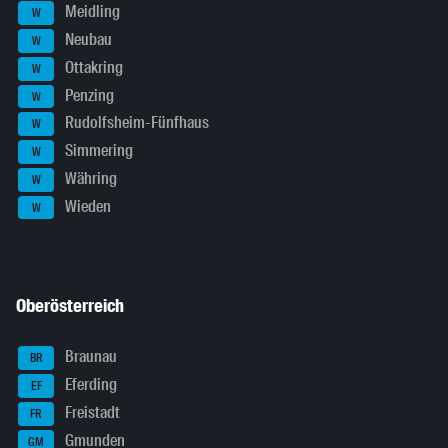
Meidling
W
Neubau
W
Ottakring
W
Penzing
W
Rudolfsheim-Fünfhaus
W
Simmering
W
Währing
W
Wieden
W
Oberösterreich
Braunau
BR
Eferding
EF
Freistadt
FR
Gmunden
GM