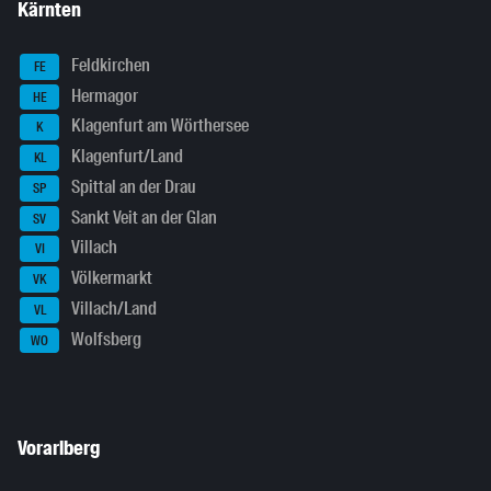
Kärnten
Feldkirchen
FE
Hermagor
HE
Klagenfurt am Wörthersee
K
Klagenfurt/Land
KL
Spittal an der Drau
SP
Sankt Veit an der Glan
SV
Villach
VI
Völkermarkt
VK
Villach/Land
VL
Wolfsberg
WO
Vorarlberg