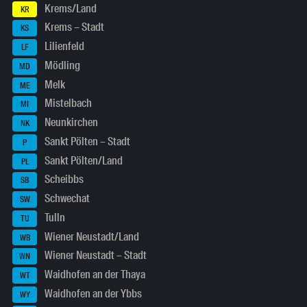
Krems/Land
KR
Krems – Stadt
KS
Lilienfeld
LF
Mödling
MD
Melk
ME
Mistelbach
MI
Neunkirchen
NK
Sankt Pölten – Stadt
P
Sankt Pölten/Land
PL
Scheibbs
SB
Schwechat
SW
Tulln
TU
Wiener Neustadt/Land
WB
Wiener Neustadt – Stadt
WN
Waidhofen an der Thaya
WT
Waidhofen an der Ybbs
WY