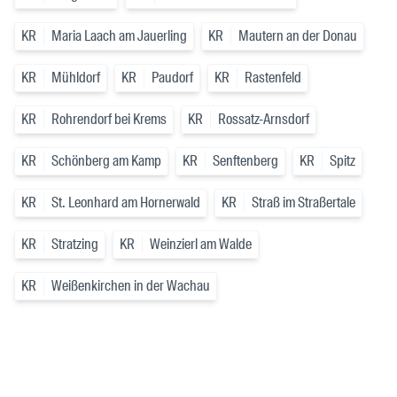
KR
Maria Laach am Jauerling
KR
Mautern an der Donau
KR
Mühldorf
KR
Paudorf
KR
Rastenfeld
KR
Rohrendorf bei Krems
KR
Rossatz-Arnsdorf
KR
Schönberg am Kamp
KR
Senftenberg
KR
Spitz
KR
St. Leonhard am Hornerwald
KR
Straß im Straßertale
KR
Stratzing
KR
Weinzierl am Walde
KR
Weißenkirchen in der Wachau