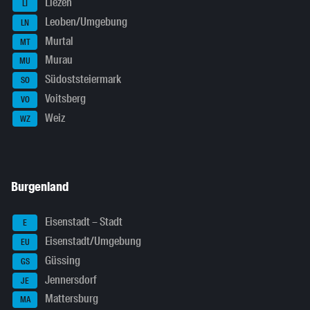
Liezen
LI
Leoben/Umgebung
LN
Murtal
MT
Murau
MU
Südoststeiermark
SO
Voitsberg
VO
Weiz
WZ
Burgenland
Eisenstadt – Stadt
E
Eisenstadt/Umgebung
EU
Güssing
GS
Jennersdorf
JE
Mattersburg
MA