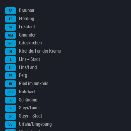
Braunau
BR
Eferding
EF
Freistadt
FR
Gmunden
GM
Grieskirchen
GR
Kirchdorf an der Krems
KI
Linz – Stadt
L
Linz/Land
LL
Perg
PE
Ried im Innkreis
RI
Rohrbach
RO
Schärding
SD
Steyr/Land
SE
Steyr – Stadt
SR
Urfahr/Umgebung
UU