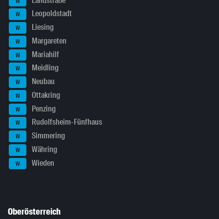
Landstraße
W
Leopoldstadt
W
Liesing
W
Margareten
W
Mariahilf
W
Meidling
W
Neubau
W
Ottakring
W
Penzing
W
Rudolfsheim-Fünfhaus
W
Simmering
W
Währing
W
Wieden
W
Oberösterreich