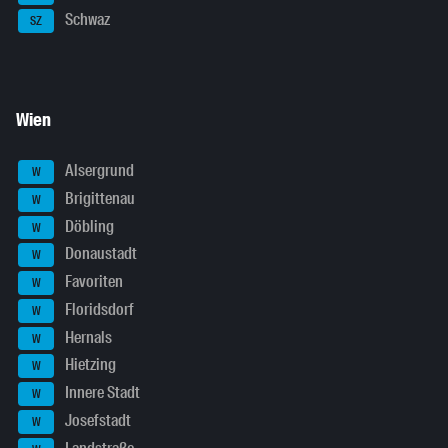
Schwaz
SZ
Wien
Alsergrund
W
Brigittenau
W
Döbling
W
Donaustadt
W
Favoriten
W
Floridsdorf
W
Hernals
W
Hietzing
W
Innere Stadt
W
Josefstadt
W