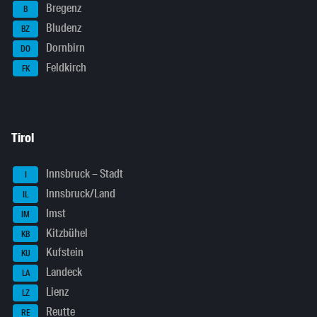
Bregenz
B
Bludenz
BZ
Dornbirn
DO
Feldkirch
FK
Tirol
Innsbruck – Stadt
I
Innsbruck/Land
IL
Imst
IM
Kitzbühel
KB
Kufstein
KU
Landeck
LA
Lienz
LZ
Reutte
RE