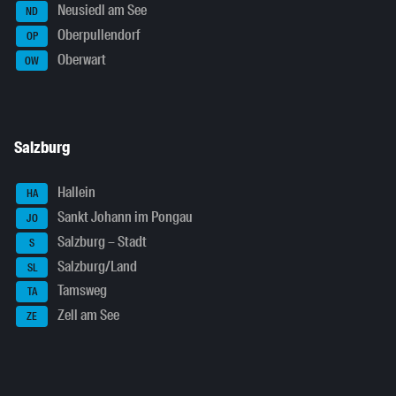
Neusiedl am See
ND
Oberpullendorf
OP
Oberwart
OW
Salzburg
Hallein
HA
Sankt Johann im Pongau
JO
Salzburg – Stadt
S
Salzburg/Land
SL
Tamsweg
TA
Zell am See
ZE