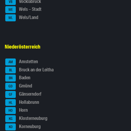
Vöcklabruck
VB
Wels – Stadt
WE
Wels/Land
WL
Niederösterreich
Amstetten
AM
Bruck an der Leitha
BL
Baden
BN
Gmünd
GD
Gänserndorf
GF
Hollabrunn
HL
Horn
HO
Klosterneuburg
KG
Korneuburg
KO