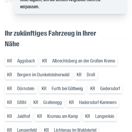
verpassen.
Ihr zukünftiges Fahrzeug in Ihrer
Nähe
KR
Aggsbach
KR
Albrechtsberg an der Großen Krems
KR
Bergern im Dunkelsteinerwald
KR
Droß
KR
Dürnstein
KR
Furth bei Göttweig
KR
Gedersdorf
KR
Gföhl
KR
Grafenegg
KR
Hadersdorf-Kammern
KR
Jaidhof
KR
Krumau am Kamp
KR
Langenlois
KR
Lengenfeld
KR
Lichtenau im Waldviertel