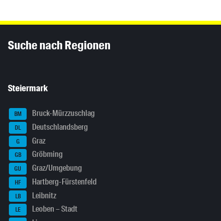
Inhaltsinformationen
Suche nach Regionen
Steiermark
Bruck-Mürzzuschlag
BM
Deutschlandsberg
DL
Graz
G
Gröbming
GB
Graz/Umgebung
GU
Hartberg-Fürstenfeld
HF
Leibnitz
LB
Leoben – Stadt
LE