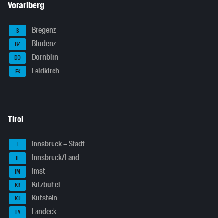
Vorarlberg
Bregenz
B
Bludenz
BZ
Dornbirn
DO
Feldkirch
FK
Tirol
Innsbruck – Stadt
I
Innsbruck/Land
IL
Imst
IM
Kitzbühel
KB
Kufstein
KU
Landeck
LA