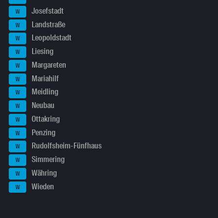
Josefstadt
W
Landstraße
W
Leopoldstadt
W
Liesing
W
Margareten
W
Mariahilf
W
Meidling
W
Neubau
W
Ottakring
W
Penzing
W
Rudolfsheim-Fünfhaus
W
Simmering
W
Währing
W
Wieden
W