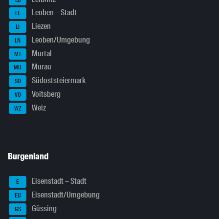
Leoben – Stadt
LE
Liezen
LI
Leoben/Umgebung
LN
Murtal
MT
Murau
MU
Südoststeiermark
SO
Voitsberg
VO
Weiz
WZ
Burgenland
Eisenstadt – Stadt
E
Eisenstadt/Umgebung
EU
Güssing
GS