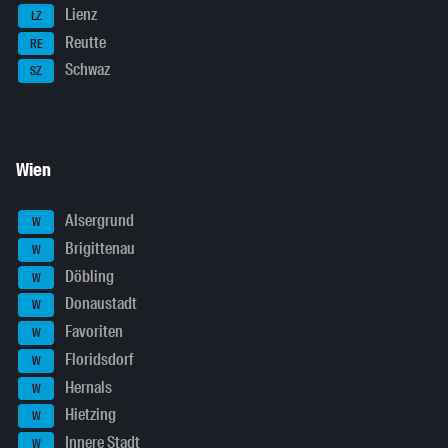
Lienz
LZ
Reutte
RE
Schwaz
SZ
Wien
Alsergrund
W
Brigittenau
W
Döbling
W
Donaustadt
W
Favoriten
W
Floridsdorf
W
Hernals
W
Hietzing
W
Innere Stadt
W