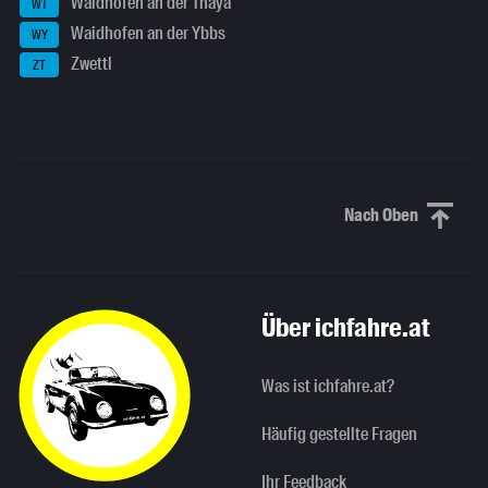
Waidhofen an der Thaya
WT
Waidhofen an der Ybbs
WY
Zwettl
ZT
Nach Oben
Nach oben sc
Über ichfahre.at
Was ist ichfahre.at?
Häufig gestellte Fragen
Ihr Feedback