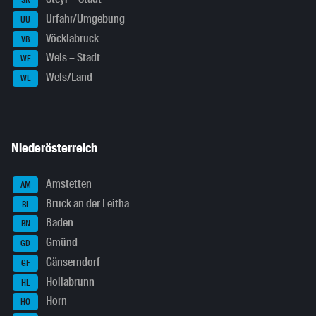
SR
Urfahr/Umgebung
UU
Vöcklabruck
VB
Wels – Stadt
WE
Wels/Land
WL
Niederösterreich
Amstetten
AM
Bruck an der Leitha
BL
Baden
BN
Gmünd
GD
Gänserndorf
GF
Hollabrunn
HL
Horn
HO