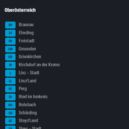
Oberösterreich
Braunau
BR
Eferding
EF
Freistadt
FR
Gmunden
GM
Grieskirchen
GR
Kirchdorf an der Krems
KI
Linz – Stadt
L
Linz/Land
LL
Perg
PE
Ried im Innkreis
RI
Rohrbach
RO
Schärding
SD
Steyr/Land
SE
Steyr – Stadt