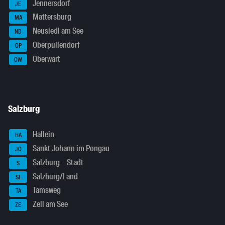
Jennersdorf
JE
Mattersburg
MA
Neusiedl am See
ND
Oberpullendorf
OP
Oberwart
OW
Salzburg
Hallein
HA
Sankt Johann im Pongau
JO
Salzburg – Stadt
S
Salzburg/Land
SL
Tamsweg
TA
Zell am See
ZE