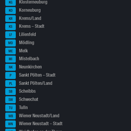
Klosterneuburg
KG
Korneuburg
KO
Krems/Land
KR
Krems – Stadt
KS
Lilienfeld
LF
Mödling
MD
Melk
ME
Mistelbach
MI
Neunkirchen
NK
Sankt Pölten – Stadt
P
Sankt Pölten/Land
PL
Scheibbs
SB
Schwechat
SW
Tulln
TU
Wiener Neustadt/Land
WB
Wiener Neustadt – Stadt
WN