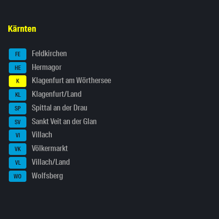
Kärnten
Feldkirchen
FE
Hermagor
HE
Klagenfurt am Wörthersee
K
Klagenfurt/Land
KL
Spittal an der Drau
SP
Sankt Veit an der Glan
SV
Villach
VI
Völkermarkt
VK
Villach/Land
VL
Wolfsberg
WO