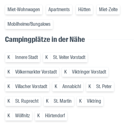
Miet-Wohnwagen
Apartments
Hütten
Miet-Zelte
Mobilheime/Bungalows
Campingplätze in der Nähe
K
Innere Stadt
K
St. Veiter Vorstadt
K
Völkermarkter Vorstadt
K
Viktringer Vorstadt
K
Villacher Vorstadt
K
Annabichl
K
St. Peter
K
St. Ruprecht
K
St. Martin
K
Viktring
K
Wölfnitz
K
Hörtendorf