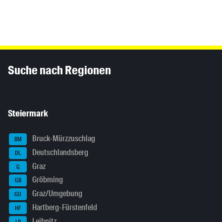
Inhaltsinformationen
Suche nach Regionen
Steiermark
Bruck-Mürzzuschlag
BM
Deutschlandsberg
DL
Graz
G
Gröbming
GB
Graz/Umgebung
GU
Hartberg-Fürstenfeld
HF
Leibnitz
LB