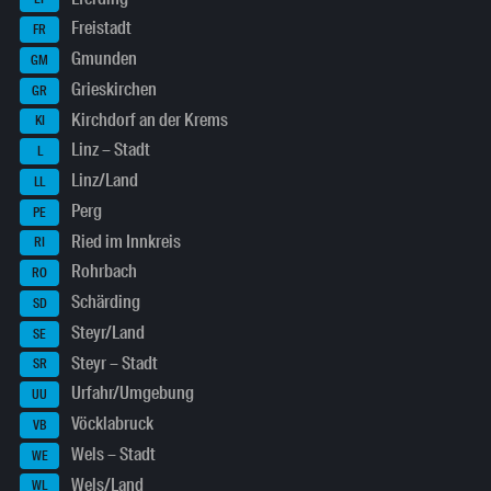
Freistadt
FR
Gmunden
GM
Grieskirchen
GR
Kirchdorf an der Krems
KI
Linz – Stadt
L
Linz/Land
LL
Perg
PE
Ried im Innkreis
RI
Rohrbach
RO
Schärding
SD
Steyr/Land
SE
Steyr – Stadt
SR
Urfahr/Umgebung
UU
Vöcklabruck
VB
Wels – Stadt
WE
Wels/Land
WL