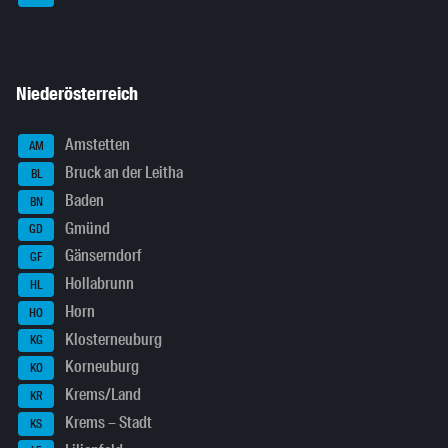
Niederösterreich
Amstetten
AM
Bruck an der Leitha
BL
Baden
BN
Gmünd
GD
Gänserndorf
GF
Hollabrunn
HL
Horn
HO
Klosterneuburg
KG
Korneuburg
KO
Krems/Land
KR
Krems – Stadt
KS