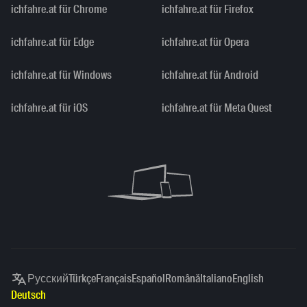
ichfahre.at für Chrome
ichfahre.at für Firefox
ichfahre.at für Edge
ichfahre.at für Opera
ichfahre.at für Windows
ichfahre.at für Android
ichfahre.at für iOS
ichfahre.at für Meta Quest
Русский
Türkçe
Français
Español
Română
Italiano
English
Deutsch