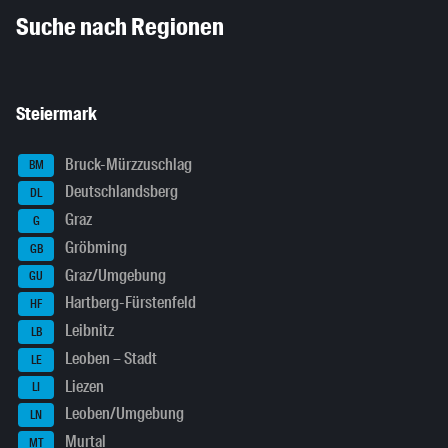
Inhaltsinformationen
Suche nach Regionen
Steiermark
Bruck-Mürzzuschlag
BM
Deutschlandsberg
DL
Graz
G
Gröbming
GB
Graz/Umgebung
GU
Hartberg-Fürstenfeld
HF
Leibnitz
LB
Leoben – Stadt
LE
Liezen
LI
Leoben/Umgebung
LN
Murtal
MT