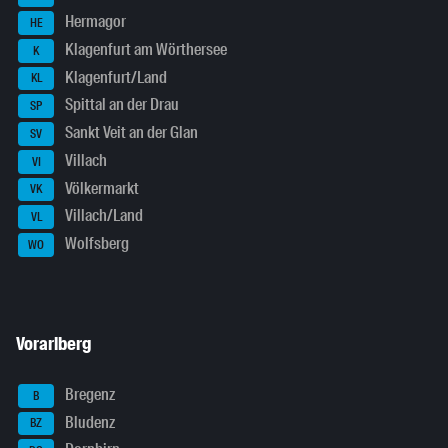
Hermagor
HE
Klagenfurt am Wörthersee
K
Klagenfurt/Land
KL
Spittal an der Drau
SP
Sankt Veit an der Glan
SV
Villach
VI
Völkermarkt
VK
Villach/Land
VL
Wolfsberg
WO
Vorarlberg
Bregenz
B
Bludenz
BZ