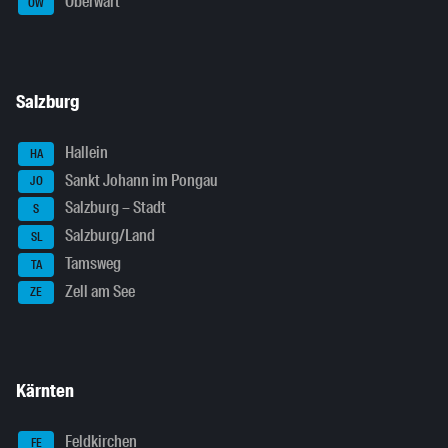
Oberwart
OW
Salzburg
Hallein
HA
Sankt Johann im Pongau
JO
Salzburg – Stadt
S
Salzburg/Land
SL
Tamsweg
TA
Zell am See
ZE
Kärnten
Feldkirchen
FE