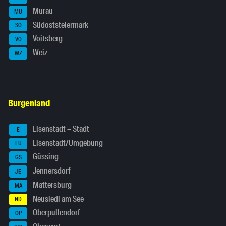
Murau
MU
Südoststeiermark
SO
Voitsberg
VO
Weiz
WZ
Burgenland
Eisenstadt – Stadt
E
Eisenstadt/Umgebung
EU
Güssing
GS
Jennersdorf
JE
Mattersburg
MA
Neusiedl am See
ND
Oberpullendorf
OP