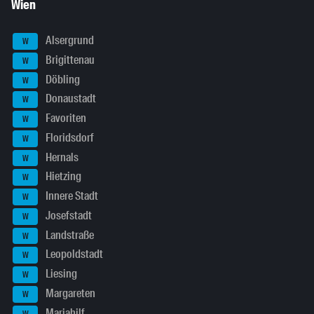
Wien
Alsergrund
W
Brigittenau
W
Döbling
W
Donaustadt
W
Favoriten
W
Floridsdorf
W
Hernals
W
Hietzing
W
Innere Stadt
W
Josefstadt
W
Landstraße
W
Leopoldstadt
W
Liesing
W
Margareten
W
Mariahilf
W