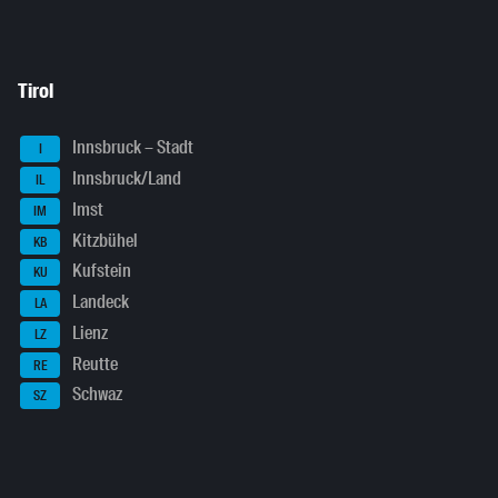
Tirol
Innsbruck – Stadt
I
Innsbruck/Land
IL
Imst
IM
Kitzbühel
KB
Kufstein
KU
Landeck
LA
Lienz
LZ
Reutte
RE
Schwaz
SZ