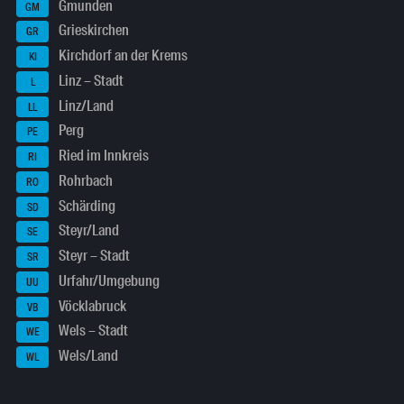
Gmunden
GM
Grieskirchen
GR
Kirchdorf an der Krems
KI
Linz – Stadt
L
Linz/Land
LL
Perg
PE
Ried im Innkreis
RI
Rohrbach
RO
Schärding
SD
Steyr/Land
SE
Steyr – Stadt
SR
Urfahr/Umgebung
UU
Vöcklabruck
VB
Wels – Stadt
WE
Wels/Land
WL