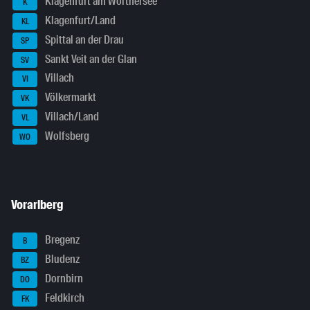
Klagenfurt am Wörthersee
K
Klagenfurt/Land
KL
Spittal an der Drau
SP
Sankt Veit an der Glan
SV
Villach
VI
Völkermarkt
VK
Villach/Land
VL
Wolfsberg
WO
Vorarlberg
Bregenz
B
Bludenz
BZ
Dornbirn
DO
Feldkirch
FK