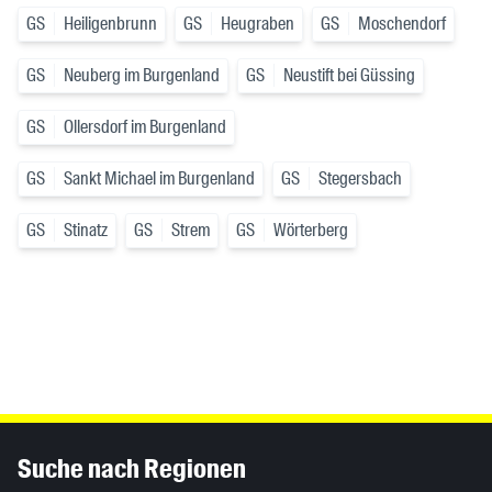
GS
Heiligenbrunn
GS
Heugraben
GS
Moschendorf
GS
Neuberg im Burgenland
GS
Neustift bei Güssing
GS
Ollersdorf im Burgenland
GS
Sankt Michael im Burgenland
GS
Stegersbach
GS
Stinatz
GS
Strem
GS
Wörterberg
Inhaltsinformationen
Suche nach Regionen