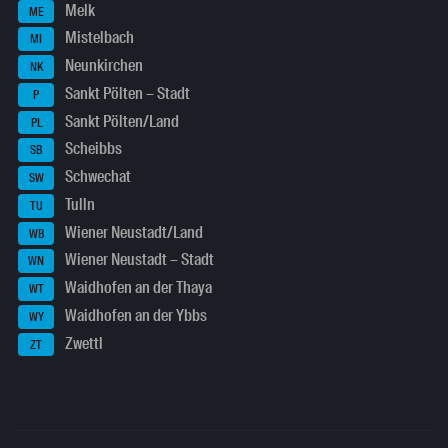
Melk
ME
Mistelbach
MI
Neunkirchen
NK
Sankt Pölten – Stadt
P
Sankt Pölten/Land
PL
Scheibbs
SB
Schwechat
SW
Tulln
TU
Wiener Neustadt/Land
WB
Wiener Neustadt – Stadt
WN
Waidhofen an der Thaya
WT
Waidhofen an der Ybbs
WY
Zwettl
ZT