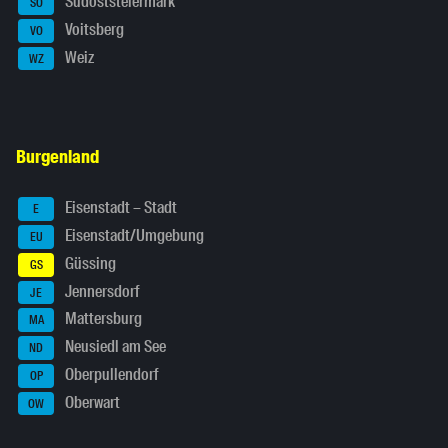
Südoststeiermark
SO
Voitsberg
VO
Weiz
WZ
Burgenland
Eisenstadt – Stadt
E
Eisenstadt/Umgebung
EU
Güssing
GS
Jennersdorf
JE
Mattersburg
MA
Neusiedl am See
ND
Oberpullendorf
OP
Oberwart
OW