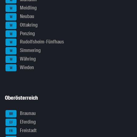
Meidling
W
Neubau
W
Ottakring
W
Penzing
W
Rudolfsheim-Fünfhaus
W
Simmering
W
Währing
W
Wieden
W
Oberösterreich
Braunau
BR
Eferding
EF
Freistadt
FR