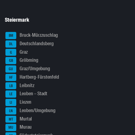
Steiermark
Bruck-Mürzzuschlag
BM
Deutschlandsberg
DL
Graz
G
Gröbming
GB
Graz/Umgebung
GU
Hartberg-Fürstenfeld
HF
Leibnitz
LB
Leoben – Stadt
LE
Liezen
LI
Leoben/Umgebung
LN
Murtal
MT
Murau
MU