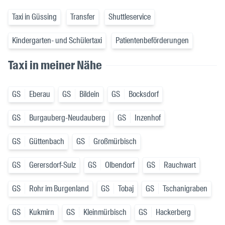
Taxi in Güssing
Transfer
Shuttleservice
Kindergarten- und Schülertaxi
Patientenbeförderungen
Taxi in meiner Nähe
GS
Eberau
GS
Bildein
GS
Bocksdorf
GS
Burgauberg-Neudauberg
GS
Inzenhof
GS
Güttenbach
GS
Großmürbisch
GS
Gerersdorf-Sulz
GS
Olbendorf
GS
Rauchwart
GS
Rohr im Burgenland
GS
Tobaj
GS
Tschanigraben
GS
Kukmirn
GS
Kleinmürbisch
GS
Hackerberg