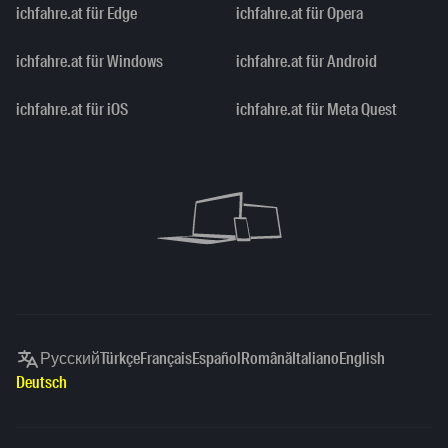
ichfahre.at für Edge
ichfahre.at für Opera
ichfahre.at für Windows
ichfahre.at für Android
ichfahre.at für iOS
ichfahre.at für Meta Quest
Русский
Türkçe
Français
Español
Română
Italiano
English
Deutsch