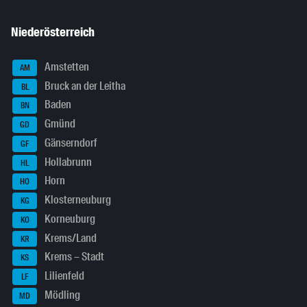
Niederösterreich
Amstetten
AM
Bruck an der Leitha
BL
Baden
BN
Gmünd
GD
Gänserndorf
GF
Hollabrunn
HL
Horn
HO
Klosterneuburg
KG
Korneuburg
KO
Krems/Land
KR
Krems – Stadt
KS
Lilienfeld
LF
Mödling
MD