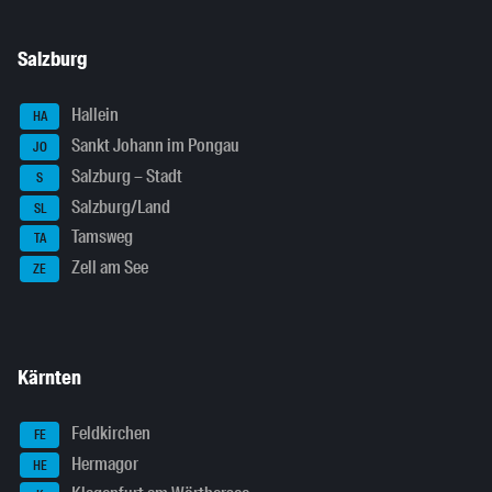
Salzburg
Hallein
HA
Sankt Johann im Pongau
JO
Salzburg – Stadt
S
Salzburg/Land
SL
Tamsweg
TA
Zell am See
ZE
Kärnten
Feldkirchen
FE
Hermagor
HE