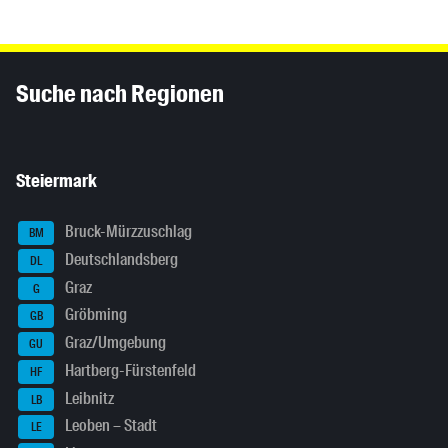
Inhaltsinformationen
Suche nach Regionen
Steiermark
Bruck-Mürzzuschlag
BM
Deutschlandsberg
DL
Graz
G
Gröbming
GB
Graz/Umgebung
GU
Hartberg-Fürstenfeld
HF
Leibnitz
LB
Leoben – Stadt
LE