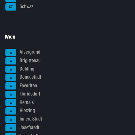
Schwaz
SZ
Wien
Alsergrund
W
Brigittenau
W
Döbling
W
Donaustadt
W
Favoriten
W
Floridsdorf
W
Hernals
W
Hietzing
W
Innere Stadt
W
Josefstadt
W