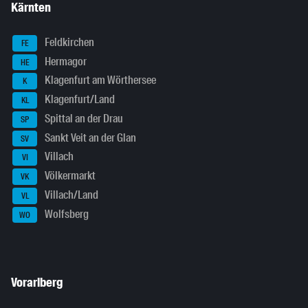
Kärnten
Feldkirchen
FE
Hermagor
HE
Klagenfurt am Wörthersee
K
Klagenfurt/Land
KL
Spittal an der Drau
SP
Sankt Veit an der Glan
SV
Villach
VI
Völkermarkt
VK
Villach/Land
VL
Wolfsberg
WO
Vorarlberg