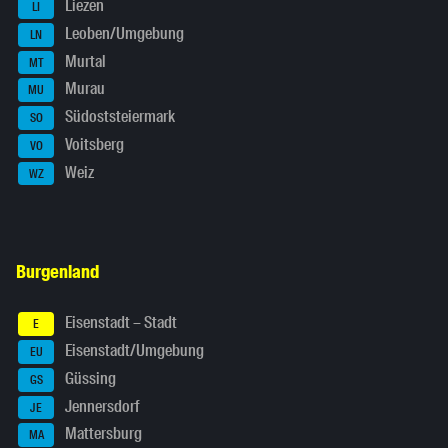
Liezen
LI
Leoben/Umgebung
LN
Murtal
MT
Murau
MU
Südoststeiermark
SO
Voitsberg
VO
Weiz
WZ
Burgenland
Eisenstadt – Stadt
E
Eisenstadt/Umgebung
EU
Güssing
GS
Jennersdorf
JE
Mattersburg
MA