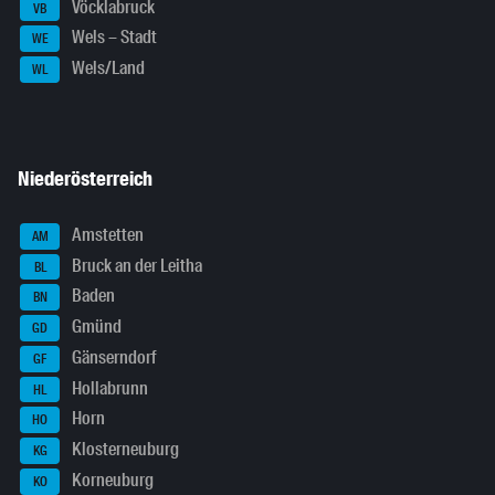
Vöcklabruck
VB
Wels – Stadt
WE
Wels/Land
WL
Niederösterreich
Amstetten
AM
Bruck an der Leitha
BL
Baden
BN
Gmünd
GD
Gänserndorf
GF
Hollabrunn
HL
Horn
HO
Klosterneuburg
KG
Korneuburg
KO