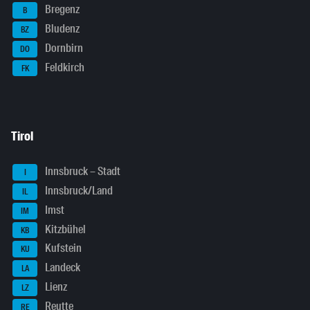
Bregenz
B
Bludenz
BZ
Dornbirn
DO
Feldkirch
FK
Tirol
Innsbruck – Stadt
I
Innsbruck/Land
IL
Imst
IM
Kitzbühel
KB
Kufstein
KU
Landeck
LA
Lienz
LZ
Reutte
RE