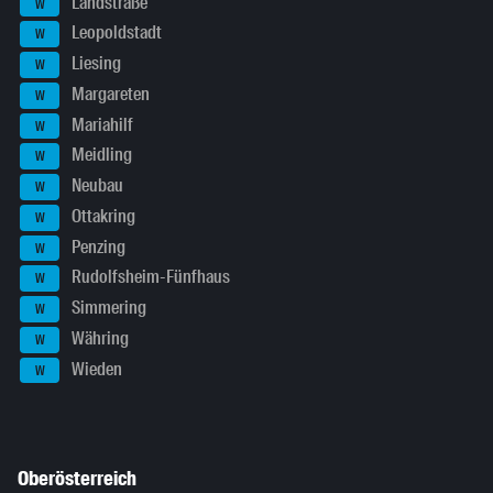
Landstraße
W
Leopoldstadt
W
Liesing
W
Margareten
W
Mariahilf
W
Meidling
W
Neubau
W
Ottakring
W
Penzing
W
Rudolfsheim-Fünfhaus
W
Simmering
W
Währing
W
Wieden
W
Oberösterreich