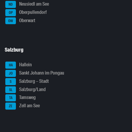
Neusiedl am See
ND
Oberpullendorf
OP
Oberwart
OW
Salzburg
Hallein
HA
Sankt Johann im Pongau
JO
Salzburg – Stadt
S
Salzburg/Land
SL
Tamsweg
TA
Zell am See
ZE