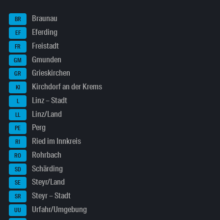
Braunau
BR
Eferding
EF
Freistadt
FR
Gmunden
GM
Grieskirchen
GR
Kirchdorf an der Krems
KI
Linz – Stadt
L
Linz/Land
LL
Perg
PE
Ried im Innkreis
RI
Rohrbach
RO
Schärding
SD
Steyr/Land
SE
Steyr – Stadt
SR
Urfahr/Umgebung
UU