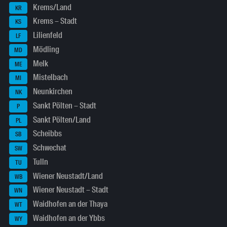
Krems/Land
KR
Krems – Stadt
KS
Lilienfeld
LF
Mödling
MD
Melk
ME
Mistelbach
MI
Neunkirchen
NK
Sankt Pölten – Stadt
P
Sankt Pölten/Land
PL
Scheibbs
SB
Schwechat
SW
Tulln
TU
Wiener Neustadt/Land
WB
Wiener Neustadt – Stadt
WN
Waidhofen an der Thaya
WT
Waidhofen an der Ybbs
WY