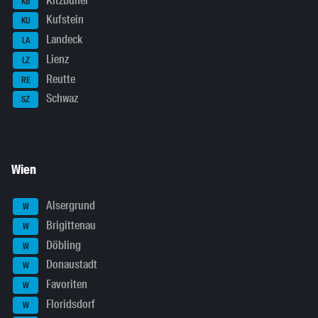
Kitzbühel
KB
Kufstein
KU
Landeck
LA
Lienz
LZ
Reutte
RE
Schwaz
SZ
Wien
Alsergrund
W
Brigittenau
W
Döbling
W
Donaustadt
W
Favoriten
W
Floridsdorf
W