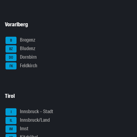
Vorarlberg
Bregenz
B
Bludenz
BZ
Dornbirn
DO
Feldkirch
FK
Tirol
Innsbruck – Stadt
I
Innsbruck/Land
IL
Imst
IM