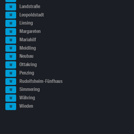
Landstraße
W
Leopoldstadt
W
Liesing
W
Margareten
W
Mariahilf
W
Meidling
W
Neubau
W
Ottakring
W
Penzing
W
Rudolfsheim-Fünfhaus
W
Simmering
W
Währing
W
Wieden
W