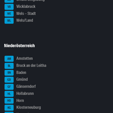
Vöcklabruck
VB
Wels – Stadt
WE
Wels/Land
WL
Niederösterreich
Amstetten
AM
Bruck an der Leitha
BL
Baden
BN
Gmünd
GD
Gänserndorf
GF
Hollabrunn
HL
Horn
HO
Klosterneuburg
KG