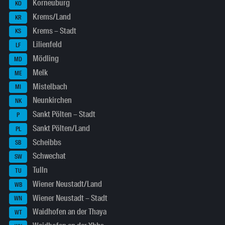
Korneuburg
KO
Krems/Land
KR
Krems – Stadt
KS
Lilienfeld
LF
Mödling
MD
Melk
ME
Mistelbach
MI
Neunkirchen
NK
Sankt Pölten – Stadt
P
Sankt Pölten/Land
PL
Scheibbs
SB
Schwechat
SW
Tulln
TU
Wiener Neustadt/Land
WB
Wiener Neustadt – Stadt
WN
Waidhofen an der Thaya
WT