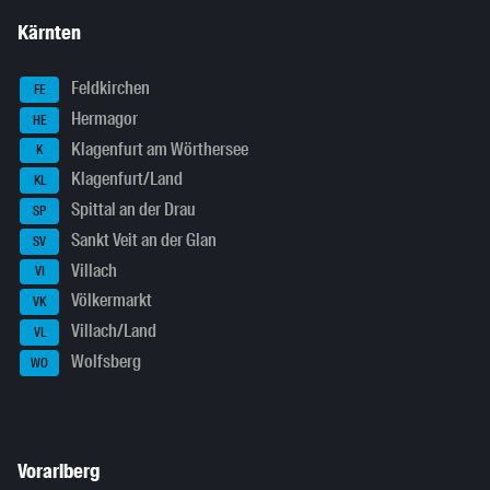
Kärnten
Feldkirchen
FE
Hermagor
HE
Klagenfurt am Wörthersee
K
Klagenfurt/Land
KL
Spittal an der Drau
SP
Sankt Veit an der Glan
SV
Villach
VI
Völkermarkt
VK
Villach/Land
VL
Wolfsberg
WO
Vorarlberg