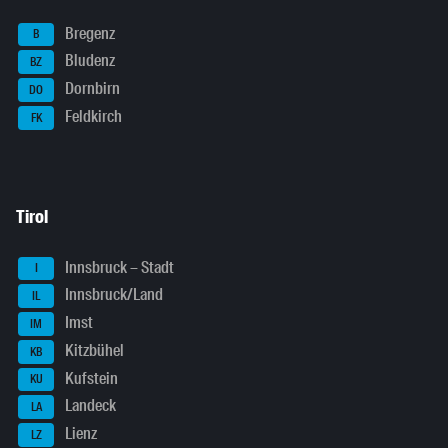
Bregenz
B
Bludenz
BZ
Dornbirn
DO
Feldkirch
FK
Tirol
Innsbruck – Stadt
I
Innsbruck/Land
IL
Imst
IM
Kitzbühel
KB
Kufstein
KU
Landeck
LA
Lienz
LZ