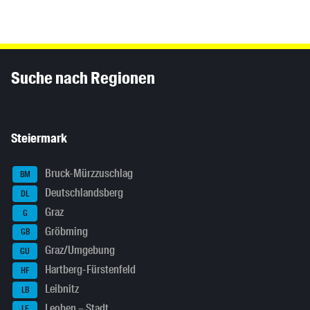
Inhaltsinformationen
Suche nach Regionen
Steiermark
Bruck-Mürzzuschlag
BM
Deutschlandsberg
DL
Graz
G
Gröbming
GB
Graz/Umgebung
GU
Hartberg-Fürstenfeld
HF
Leibnitz
LB
Leoben – Stadt
LE