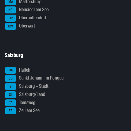
Mattersburg
MA
Neusiedl am See
ND
Oberpullendorf
OP
Oberwart
OW
Salzburg
Hallein
HA
Sankt Johann im Pongau
JO
Salzburg – Stadt
S
Salzburg/Land
SL
Tamsweg
TA
Zell am See
ZE