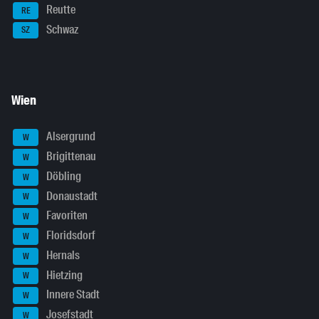
Reutte
RE
Schwaz
SZ
Wien
Alsergrund
W
Brigittenau
W
Döbling
W
Donaustadt
W
Favoriten
W
Floridsdorf
W
Hernals
W
Hietzing
W
Innere Stadt
W
Josefstadt
W