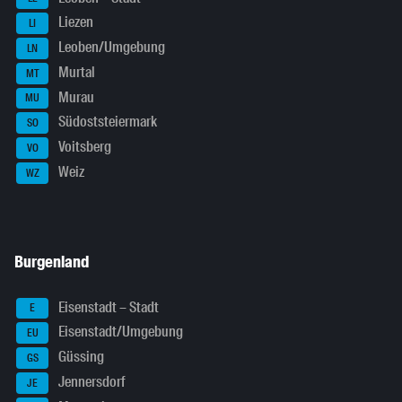
Liezen
LI
Leoben/Umgebung
LN
Murtal
MT
Murau
MU
Südoststeiermark
SO
Voitsberg
VO
Weiz
WZ
Burgenland
Eisenstadt – Stadt
E
Eisenstadt/Umgebung
EU
Güssing
GS
Jennersdorf
JE