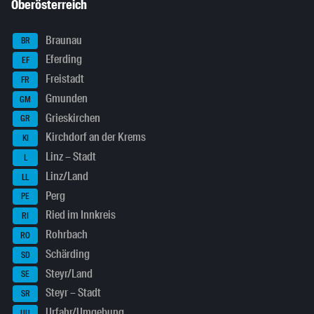
Oberösterreich
Braunau
BR
Eferding
EF
Freistadt
FR
Gmunden
GM
Grieskirchen
GR
Kirchdorf an der Krems
KI
Linz – Stadt
L
Linz/Land
LL
Perg
PE
Ried im Innkreis
RI
Rohrbach
RO
Schärding
SD
Steyr/Land
SE
Steyr – Stadt
SR
Urfahr/Umgebung
UU