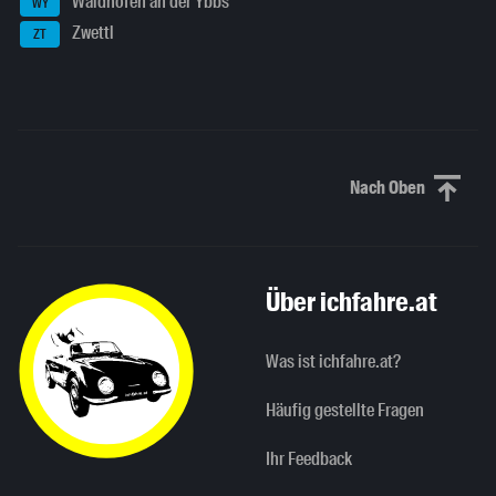
Waidhofen an der Ybbs
WY
Zwettl
ZT
Nach Oben
Nach oben sc
Über ichfahre.at
Was ist ichfahre.at?
Häufig gestellte Fragen
Ihr Feedback