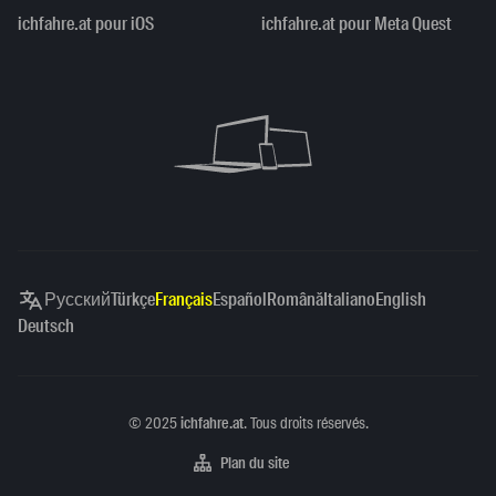
ichfahre.at pour iOS
ichfahre.at pour Meta Quest
Русский
Türkçe
Français
Español
Română
Italiano
English
Deutsch
Copyright
©
2025
ichfahre.at
. Tous droits réservés.
Plan du site