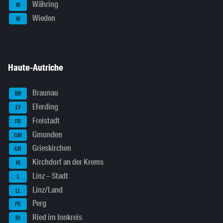
Währing
W
Wieden
W
Haute-Autriche
Braunau
BR
Eferding
EF
Freistadt
FR
Gmunden
GM
Grieskirchen
GR
Kirchdorf an der Krems
KI
Linz – Stadt
L
Linz/Land
LL
Perg
PE
Ried im Innkreis
RI