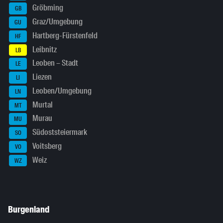
Gröbming
GB
Graz/Umgebung
GU
Hartberg-Fürstenfeld
HF
Leibnitz
LB
Leoben – Stadt
LE
Liezen
LI
Leoben/Umgebung
LN
Murtal
MT
Murau
MU
Südoststeiermark
SO
Voitsberg
VO
Weiz
WZ
Burgenland