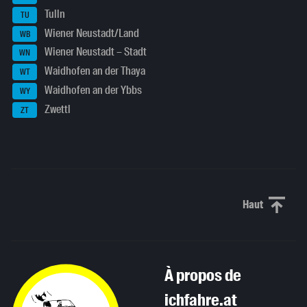
Tulln
TU
Wiener Neustadt/Land
WB
Wiener Neustadt – Stadt
WN
Waidhofen an der Thaya
WT
Waidhofen an der Ybbs
WY
Zwettl
ZT
Haut
Haut de p
À propos de
ichfahre.at