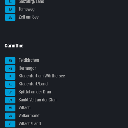
Salzburg/Land
SL
Tamsweg
TA
Zell am See
ZE
Carinthie
Feldkirchen
FE
Hermagor
HE
Klagenfurt am Wörthersee
K
Klagenfurt/Land
KL
Spittal an der Drau
SP
Sankt Veit an der Glan
SV
Villach
VI
Völkermarkt
VK
Villach/Land
VL