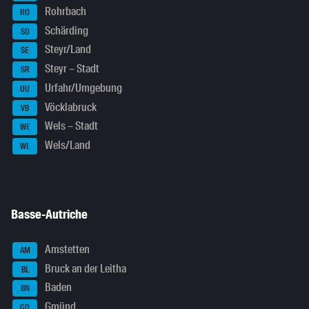
Rohrbach
RO
Schärding
SD
Steyr/Land
SE
Steyr – Stadt
SR
Urfahr/Umgebung
UU
Vöcklabruck
VB
Wels – Stadt
WE
Wels/Land
WL
Basse-Autriche
Amstetten
AM
Bruck an der Leitha
BL
Baden
BN
Gmünd
GD