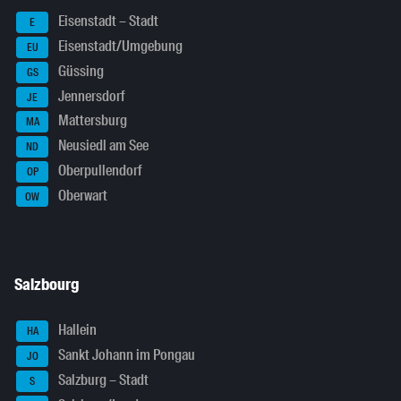
Eisenstadt – Stadt
E
Eisenstadt/Umgebung
EU
Güssing
GS
Jennersdorf
JE
Mattersburg
MA
Neusiedl am See
ND
Oberpullendorf
OP
Oberwart
OW
Salzbourg
Hallein
HA
Sankt Johann im Pongau
JO
Salzburg – Stadt
S