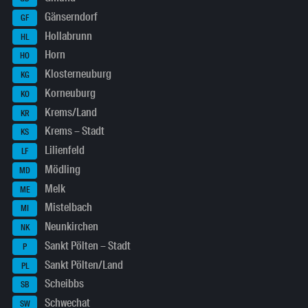
Gänserndorf
GF
Hollabrunn
HL
Horn
HO
Klosterneuburg
KG
Korneuburg
KO
Krems/Land
KR
Krems – Stadt
KS
Lilienfeld
LF
Mödling
MD
Melk
ME
Mistelbach
MI
Neunkirchen
NK
Sankt Pölten – Stadt
P
Sankt Pölten/Land
PL
Scheibbs
SB
Schwechat
SW