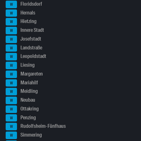
Floridsdorf
W
Hernals
W
Hietzing
W
Innere Stadt
W
Josefstadt
W
Landstraße
W
Leopoldstadt
W
Liesing
W
Margareten
W
Mariahilf
W
Meidling
W
Neubau
W
Ottakring
W
Penzing
W
Rudolfsheim-Fünfhaus
W
Simmering
W