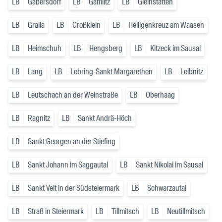
LB
Gabersdorf
LB
Gamlitz
LB
Gleinstätten
LB
Gralla
LB
Großklein
LB
Heiligenkreuz am Waasen
LB
Heimschuh
LB
Hengsberg
LB
Kitzeck im Sausal
LB
Lang
LB
Lebring-Sankt Margarethen
LB
Leibnitz
LB
Leutschach an der Weinstraße
LB
Oberhaag
LB
Ragnitz
LB
Sankt Andrä-Höch
LB
Sankt Georgen an der Stiefing
LB
Sankt Johann im Saggautal
LB
Sankt Nikolai im Sausal
LB
Sankt Veit in der Südsteiermark
LB
Schwarzautal
LB
Straß in Steiermark
LB
Tillmitsch
LB
Neutillmitsch