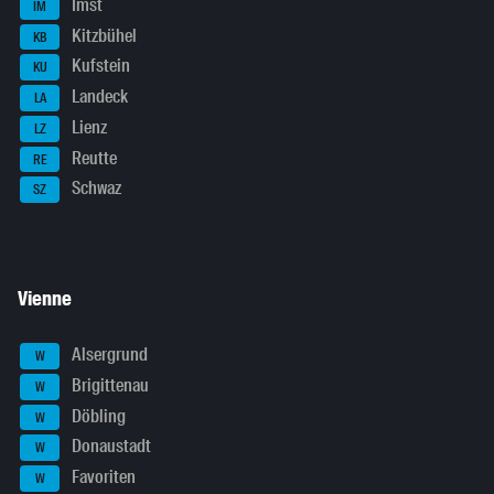
Imst
IM
Kitzbühel
KB
Kufstein
KU
Landeck
LA
Lienz
LZ
Reutte
RE
Schwaz
SZ
Vienne
Alsergrund
W
Brigittenau
W
Döbling
W
Donaustadt
W
Favoriten
W