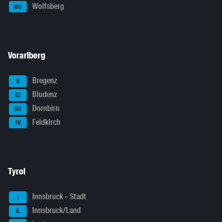
Wolfsberg
WO
Vorarlberg
Bregenz
B
Bludenz
BZ
Dornbirn
DO
Feldkirch
FK
Tyrol
Innsbruck – Stadt
I
Innsbruck/Land
IL