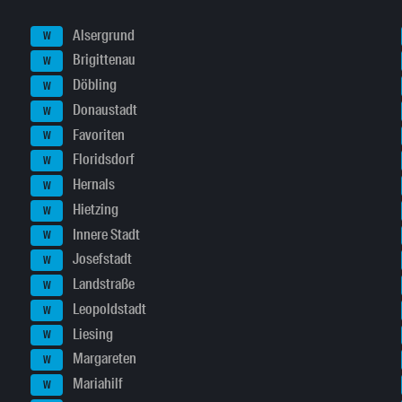
Alsergrund
W
Brigittenau
W
Döbling
W
Donaustadt
W
Favoriten
W
Floridsdorf
W
Hernals
W
Hietzing
W
Innere Stadt
W
Josefstadt
W
Landstraße
W
Leopoldstadt
W
Liesing
W
Margareten
W
Mariahilf
W