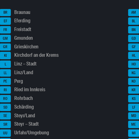
Braunau
BR
AM
Eferding
EF
BL
Freistadt
FR
BN
Gmunden
GM
GD
Grieskirchen
GR
GF
Kirchdorf an der Krems
KI
HL
Linz – Stadt
L
HO
Linz/Land
LL
KG
Perg
PE
KO
Ried im Innkreis
RI
KR
Rohrbach
RO
KS
Schärding
SD
LF
Steyr/Land
SE
MD
Steyr – Stadt
SR
ME
Urfahr/Umgebung
UU
MI