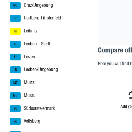
Graz/Umgebung
GU
Hartberg-Fürstenfeld
HF
Leibnitz
LB
Leoben – Stadt
LE
Compare offe
Liezen
LI
Here you will find 
Leoben/Umgebung
LN
Murtal
MT
Murau
MU
Add yo
Südoststeiermark
SO
Voitsberg
VO