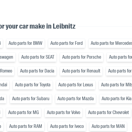
or your car make in Leibnitz
i
Auto parts for BMW
Auto parts for Ford
Auto parts for Mercede
lkswagen
Auto parts for SEAT
Auto parts for Porsche
Auto parts fo
a Romeo
Auto parts for Dacia
Auto parts for Renault
Auto parts for
ndai
Auto parts for Toyota
Auto parts for Lexus
Auto parts for Mi
nda
Auto parts for Subaru
Auto parts for Mazda
Auto parts for Kia
i
Auto parts for MG
Auto parts for Volvo
Auto parts for Chevrolet
p
Auto parts for RAM
Auto parts for Iveco
Auto parts for MAN