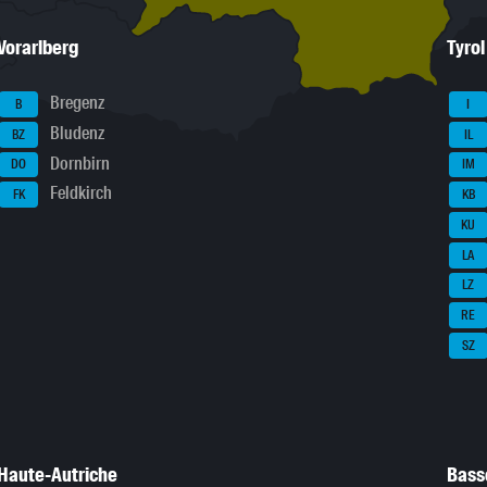
Vorarlberg
Tyrol
Bregenz
B
I
Bludenz
BZ
IL
Dornbirn
DO
IM
Feldkirch
FK
KB
KU
LA
LZ
RE
SZ
Haute-Autriche
Bass