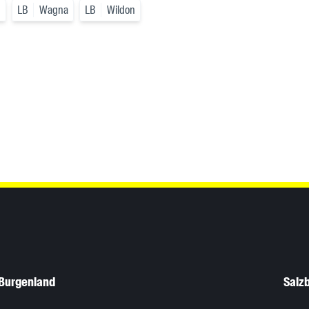
h
LB
Wagna
LB
Wildon
Burgenland
Salz