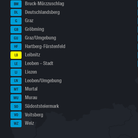
Bruck-Mürzzuschlag
BM
Deutschlandsberg
DL
Graz
G
Gröbming
GB
Graz/Umgebung
GU
Hartberg-Fürstenfeld
HF
Leibnitz
LB
Leoben – Stadt
LE
Liezen
LI
Leoben/Umgebung
LN
Murtal
MT
Murau
MU
Südoststeiermark
SO
Voitsberg
VO
Weiz
WZ