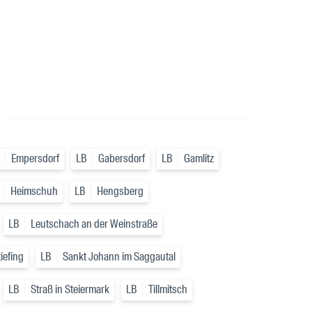
a
Empersdorf
LB
Gabersdorf
LB
Gamlitz
Heimschuh
LB
Hengsberg
LB
Leutschach an der Weinstraße
iefing
LB
Sankt Johann im Saggautal
LB
Straß in Steiermark
LB
Tillmitsch