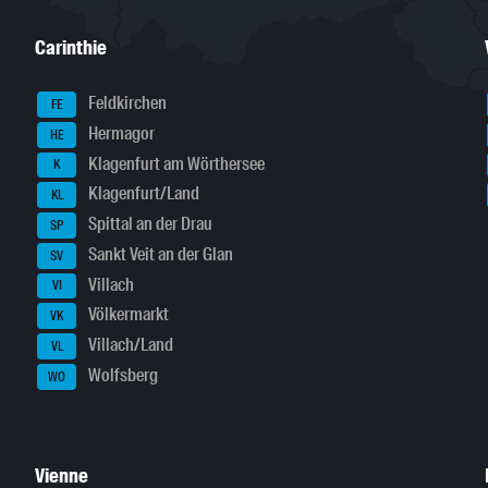
Carinthie
Feldkirchen
FE
Hermagor
HE
Klagenfurt am Wörthersee
K
Klagenfurt/Land
KL
Spittal an der Drau
SP
Sankt Veit an der Glan
SV
Villach
VI
Völkermarkt
VK
Villach/Land
VL
Wolfsberg
WO
Vienne