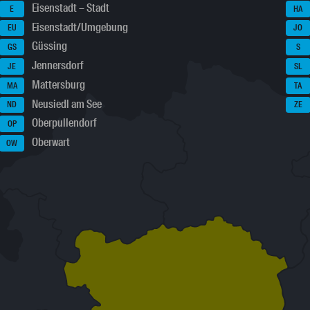
Eisenstadt – Stadt
E
HA
Eisenstadt/Umgebung
EU
JO
Güssing
GS
S
Jennersdorf
JE
SL
Mattersburg
MA
TA
Neusiedl am See
ND
ZE
Oberpullendorf
OP
Oberwart
OW