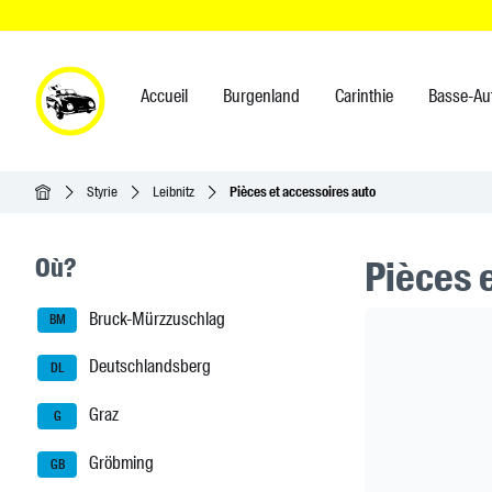
Accueil
Burgenland
Carinthie
Basse-Au
Accueil
Styrie
Leibnitz
Pièces et accessoires auto
Seitenleisten-Navigation
Où?
Pièces 
Bruck-Mürzzuschlag
Header Ban
BM
Deutschlandsberg
DL
Graz
G
Gröbming
GB