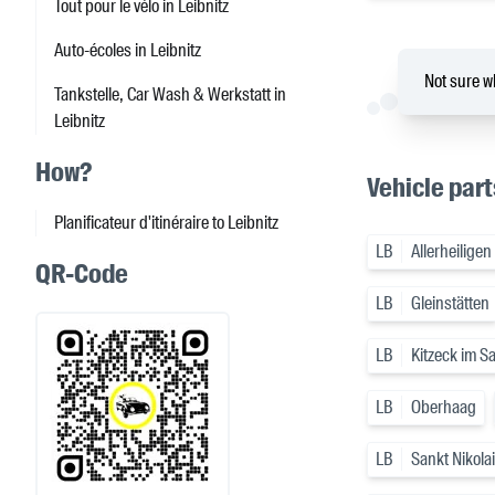
Tout pour le vélo in Leibnitz
Auto-écoles in Leibnitz
Not sure wh
Tankstelle, Car Wash & Werkstatt in
Leibnitz
How?
Vehicle part
Planificateur d'itinéraire to Leibnitz
LB
Allerheiligen
QR-Code
LB
Gleinstätten
LB
Kitzeck im S
LB
Oberhaag
LB
Sankt Nikola