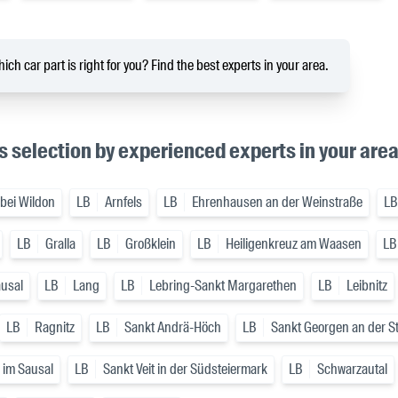
ich car part is right for you? Find the best experts in your area.
s selection by experienced experts in your are
 bei Wildon
LB
Arnfels
LB
Ehrenhausen an der Weinstraße
LB
LB
Gralla
LB
Großklein
LB
Heiligenkreuz am Waasen
LB
ausal
LB
Lang
LB
Lebring-Sankt Margarethen
LB
Leibnitz
LB
Ragnitz
LB
Sankt Andrä-Höch
LB
Sankt Georgen an der St
i im Sausal
LB
Sankt Veit in der Südsteiermark
LB
Schwarzautal