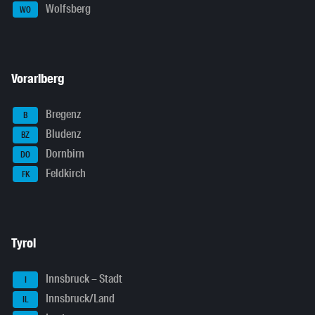
Wolfsberg
WO
Vorarlberg
Bregenz
B
Bludenz
BZ
Dornbirn
DO
Feldkirch
FK
Tyrol
Innsbruck – Stadt
I
Innsbruck/Land
IL