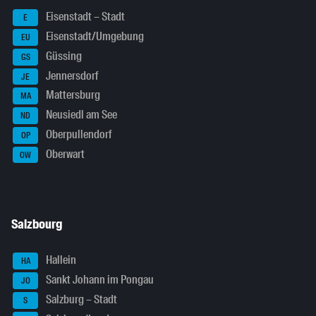
Eisenstadt – Stadt
E
Eisenstadt/Umgebung
EU
Güssing
GS
Jennersdorf
JE
Mattersburg
MA
Neusiedl am See
ND
Oberpullendorf
OP
Oberwart
OW
Salzbourg
Hallein
HA
Sankt Johann im Pongau
JO
Salzburg – Stadt
S