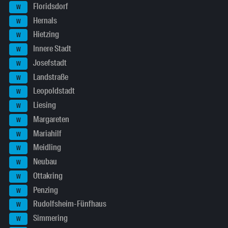
Floridsdorf
W
Hernals
W
Hietzing
W
Innere Stadt
W
Josefstadt
W
Landstraße
W
Leopoldstadt
W
Liesing
W
Margareten
W
Mariahilf
W
Meidling
W
Neubau
W
Ottakring
W
Penzing
W
Rudolfsheim-Fünfhaus
W
Simmering
W