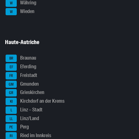
Währing
W
Wieden
W
Haute-Autriche
Braunau
BR
Eferding
EF
Freistadt
FR
Gmunden
GM
Grieskirchen
GR
Kirchdorf an der Krems
KI
Linz – Stadt
L
Linz/Land
LL
Perg
PE
Ried im Innkreis
RI