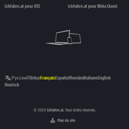
ichfahre.at pour iOS
ichfahre.at pour Meta Quest
Русский
Türkçe
Français
Español
Română
Italiano
English
Deutsch
Copyright
©
2025
ichfahre.at
. Tous droits réservés.
Plan du site