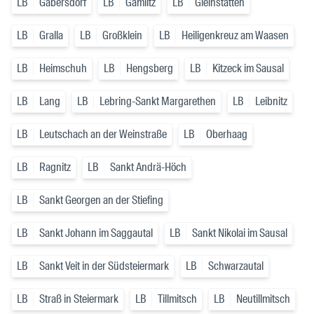
LB
Gabersdorf
LB
Gamlitz
LB
Gleinstätten
LB
Gralla
LB
Großklein
LB
Heiligenkreuz am Waasen
LB
Heimschuh
LB
Hengsberg
LB
Kitzeck im Sausal
LB
Lang
LB
Lebring-Sankt Margarethen
LB
Leibnitz
LB
Leutschach an der Weinstraße
LB
Oberhaag
LB
Ragnitz
LB
Sankt Andrä-Höch
LB
Sankt Georgen an der Stiefing
LB
Sankt Johann im Saggautal
LB
Sankt Nikolai im Sausal
LB
Sankt Veit in der Südsteiermark
LB
Schwarzautal
LB
Straß in Steiermark
LB
Tillmitsch
LB
Neutillmitsch