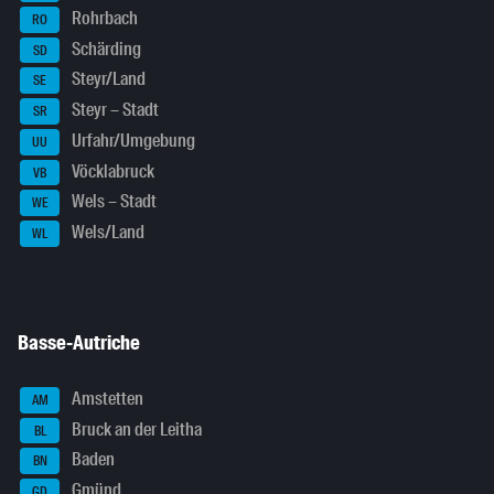
Rohrbach
RO
Schärding
SD
Steyr/Land
SE
Steyr – Stadt
SR
Urfahr/Umgebung
UU
Vöcklabruck
VB
Wels – Stadt
WE
Wels/Land
WL
Basse-Autriche
Amstetten
AM
Bruck an der Leitha
BL
Baden
BN
Gmünd
GD