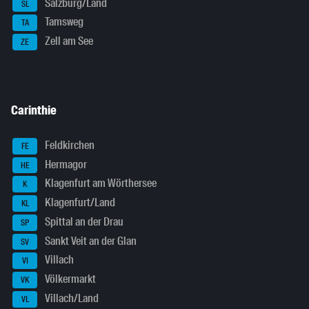
Salzburg/Land
SL
Tamsweg
TA
Zell am See
ZE
Carinthie
Feldkirchen
FE
Hermagor
HE
Klagenfurt am Wörthersee
K
Klagenfurt/Land
KL
Spittal an der Drau
SP
Sankt Veit an der Glan
SV
Villach
VI
Völkermarkt
VK
Villach/Land
VL