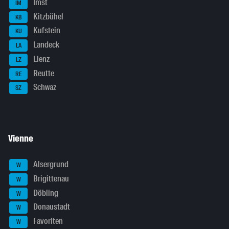
Imst
IM
Kitzbühel
KB
Kufstein
KU
Landeck
LA
Lienz
LZ
Reutte
RE
Schwaz
SZ
Vienne
Alsergrund
W
Brigittenau
W
Döbling
W
Donaustadt
W
Favoriten
W