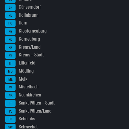
Gänserndorf
GF
Hollabrunn
HL
Horn
HO
Klosterneuburg
KG
Korneuburg
KO
Krems/Land
KR
Krems – Stadt
KS
Lilienfeld
LF
Mödling
MD
Melk
ME
Mistelbach
MI
Neunkirchen
NK
Sankt Pölten – Stadt
P
Sankt Pölten/Land
PL
Scheibbs
SB
Schwechat
SW