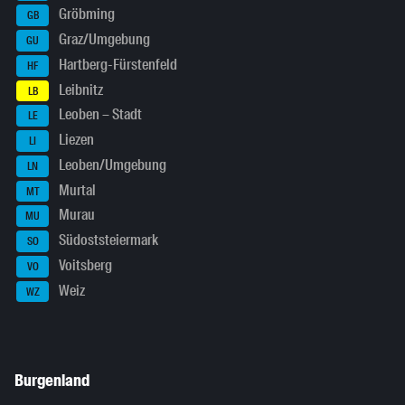
Gröbming
GB
Graz/Umgebung
GU
Hartberg-Fürstenfeld
HF
Leibnitz
LB
Leoben – Stadt
LE
Liezen
LI
Leoben/Umgebung
LN
Murtal
MT
Murau
MU
Südoststeiermark
SO
Voitsberg
VO
Weiz
WZ
Burgenland