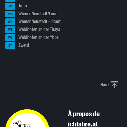
Tulln
TU
Wiener Neustadt/Land
WB
Wiener Neustadt – Stadt
WN
Waidhofen an der Thaya
WT
Waidhofen an der Ybbs
WY
Zwettl
ZT
Haut
Haut de p
À propos de
ichfahre.at