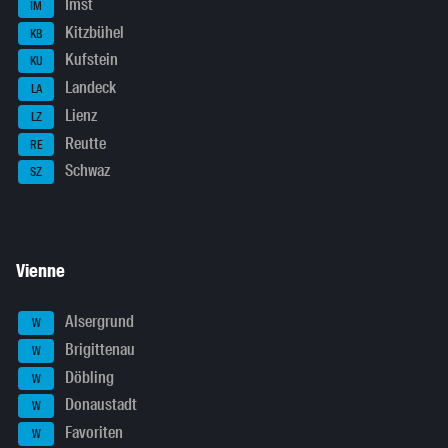
Imst
IM
Kitzbühel
KB
Kufstein
KU
Landeck
LA
Lienz
LZ
Reutte
RE
Schwaz
SZ
Vienne
Alsergrund
W
Brigittenau
W
Döbling
W
Donaustadt
W
Favoriten
W