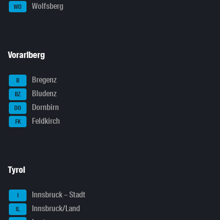
Wolfsberg
WO
Vorarlberg
Bregenz
B
Bludenz
BZ
Dornbirn
DO
Feldkirch
FK
Tyrol
Innsbruck – Stadt
I
Innsbruck/Land
IL