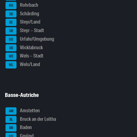
Rohrbach
RO
Schärding
SD
Steyr/Land
SE
Steyr – Stadt
SR
Urfahr/Umgebung
UU
Vöcklabruck
VB
Wels – Stadt
WE
Wels/Land
WL
Basse-Autriche
Amstetten
AM
Bruck an der Leitha
BL
Baden
BN
Gmünd
GD