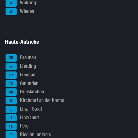
Währing
W
Wieden
W
Haute-Autriche
Braunau
BR
Eferding
EF
Freistadt
FR
Gmunden
GM
Grieskirchen
GR
Kirchdorf an der Krems
KI
Linz – Stadt
L
Linz/Land
LL
Perg
PE
Ried im Innkreis
RI