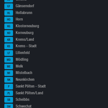
Gänserndorf
GF
Hollabrunn
HL
Horn
HO
Klosterneuburg
KG
Korneuburg
KO
Krems/Land
KR
Krems – Stadt
KS
Lilienfeld
LF
Mödling
MD
Melk
ME
Mistelbach
MI
Neunkirchen
NK
Sankt Pölten – Stadt
P
Sankt Pölten/Land
PL
Scheibbs
SB
Schwechat
SW