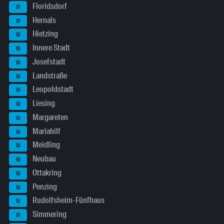
Floridsdorf
W
Hernals
W
Hietzing
W
Innere Stadt
W
Josefstadt
W
Landstraße
W
Leopoldstadt
W
Liesing
W
Margareten
W
Mariahilf
W
Meidling
W
Neubau
W
Ottakring
W
Penzing
W
Rudolfsheim-Fünfhaus
W
Simmering
W