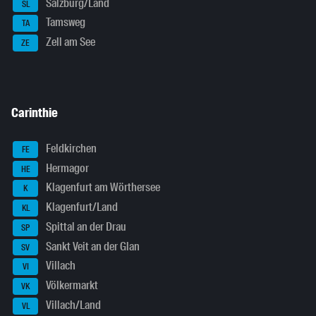
Salzburg/Land
SL
Tamsweg
TA
Zell am See
ZE
Carinthie
Feldkirchen
FE
Hermagor
HE
Klagenfurt am Wörthersee
K
Klagenfurt/Land
KL
Spittal an der Drau
SP
Sankt Veit an der Glan
SV
Villach
VI
Völkermarkt
VK
Villach/Land
VL