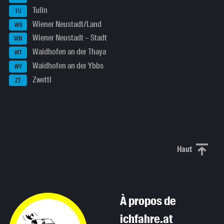
Tulln
TU
Wiener Neustadt/Land
WB
Wiener Neustadt – Stadt
WN
Waidhofen an der Thaya
WT
Waidhofen an der Ybbs
WY
Zwettl
ZT
Haut
Haut de p
À propos de
ichfahre.at