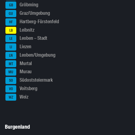
Gröbming
GB
Graz/Umgebung
GU
Hartberg-Fürstenfeld
HF
Leibnitz
LB
Leoben – Stadt
LE
Liezen
LI
Leoben/Umgebung
LN
Murtal
MT
Murau
MU
Südoststeiermark
SO
Voitsberg
VO
Weiz
WZ
Burgenland