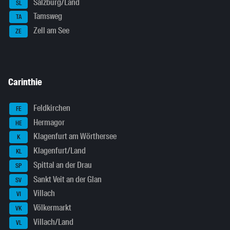
Salzburg/Land
SL
Tamsweg
TA
Zell am See
ZE
Carinthie
Feldkirchen
FE
Hermagor
HE
Klagenfurt am Wörthersee
K
Klagenfurt/Land
KL
Spittal an der Drau
SP
Sankt Veit an der Glan
SV
Villach
VI
Völkermarkt
VK
Villach/Land
VL