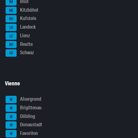
Imst
IM
Kitzbühel
KB
Kufstein
KU
Landeck
LA
Lienz
LZ
Reutte
RE
Schwaz
SZ
Vienne
Alsergrund
W
Brigittenau
W
Döbling
W
Donaustadt
W
Favoriten
W