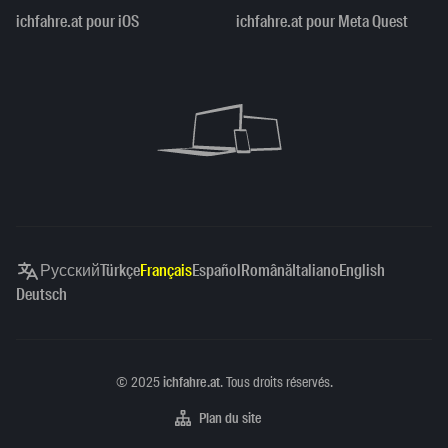
ichfahre.at pour iOS
ichfahre.at pour Meta Quest
Русский
Türkçe
Français
Español
Română
Italiano
English
Deutsch
Copyright
©
2025
ichfahre.at
. Tous droits réservés.
Plan du site