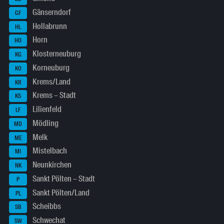
Gänserndorf
GF
Hollabrunn
HL
Horn
HO
Klosterneuburg
KG
Korneuburg
KO
Krems/Land
KR
Krems – Stadt
KS
Lilienfeld
LF
Mödling
MD
Melk
ME
Mistelbach
MI
Neunkirchen
NK
Sankt Pölten – Stadt
P
Sankt Pölten/Land
PL
Scheibbs
SB
Schwechat
SW