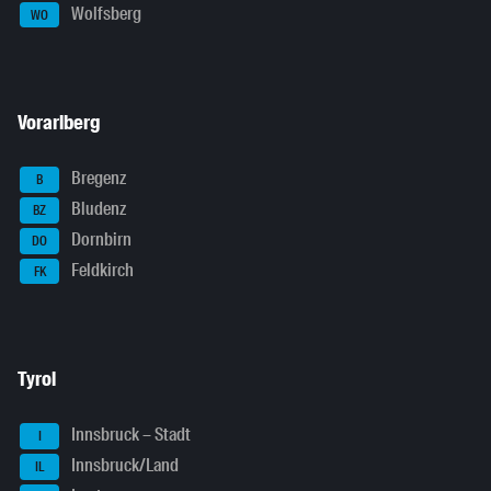
Wolfsberg
WO
Vorarlberg
Bregenz
B
Bludenz
BZ
Dornbirn
DO
Feldkirch
FK
Tyrol
Innsbruck – Stadt
I
Innsbruck/Land
IL