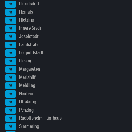
Floridsdorf
W
Hernals
W
Hietzing
W
Innere Stadt
W
Josefstadt
W
Landstraße
W
Leopoldstadt
W
Liesing
W
Margareten
W
Mariahilf
W
Meidling
W
Neubau
W
Ottakring
W
Penzing
W
Rudolfsheim-Fünfhaus
W
Simmering
W