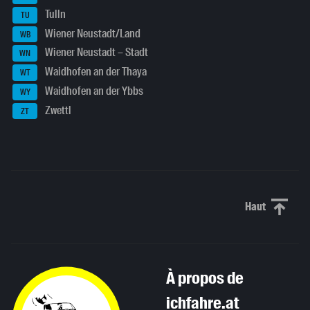
Tulln
TU
Wiener Neustadt/Land
WB
Wiener Neustadt – Stadt
WN
Waidhofen an der Thaya
WT
Waidhofen an der Ybbs
WY
Zwettl
ZT
Haut
Haut de p
À propos de
ichfahre.at