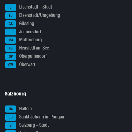
Eisenstadt – Stadt
E
Eisenstadt/Umgebung
EU
Güssing
GS
Jennersdorf
JE
Mattersburg
MA
Neusiedl am See
ND
Oberpullendorf
OP
Oberwart
OW
Salzbourg
Hallein
HA
Sankt Johann im Pongau
JO
Salzburg – Stadt
S