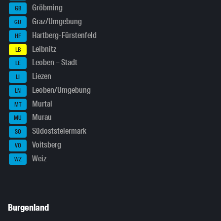
Gröbming
GB
Graz/Umgebung
GU
Hartberg-Fürstenfeld
HF
Leibnitz
LB
Leoben – Stadt
LE
Liezen
LI
Leoben/Umgebung
LN
Murtal
MT
Murau
MU
Südoststeiermark
SO
Voitsberg
VO
Weiz
WZ
Burgenland