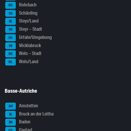
Rohrbach
RO
Schärding
SD
Steyr/Land
SE
Steyr – Stadt
SR
Urfahr/Umgebung
UU
Vöcklabruck
VB
Wels – Stadt
WE
Wels/Land
WL
Basse-Autriche
Amstetten
AM
Bruck an der Leitha
BL
Baden
BN
Gmünd
GD