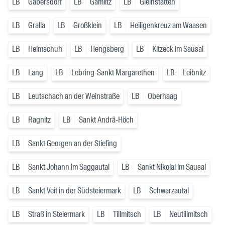
LB
Gabersdorf
LB
Gamlitz
LB
Gleinstätten
LB
Gralla
LB
Großklein
LB
Heiligenkreuz am Waasen
LB
Heimschuh
LB
Hengsberg
LB
Kitzeck im Sausal
LB
Lang
LB
Lebring-Sankt Margarethen
LB
Leibnitz
LB
Leutschach an der Weinstraße
LB
Oberhaag
LB
Ragnitz
LB
Sankt Andrä-Höch
LB
Sankt Georgen an der Stiefing
LB
Sankt Johann im Saggautal
LB
Sankt Nikolai im Sausal
LB
Sankt Veit in der Südsteiermark
LB
Schwarzautal
LB
Straß in Steiermark
LB
Tillmitsch
LB
Neutillmitsch