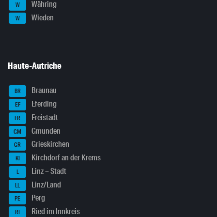
Währing
W
Wieden
W
Haute-Autriche
Braunau
BR
Eferding
EF
Freistadt
FR
Gmunden
GM
Grieskirchen
GR
Kirchdorf an der Krems
KI
Linz – Stadt
L
Linz/Land
LL
Perg
PE
Ried im Innkreis
RI