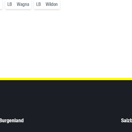
h
LB
Wagna
LB
Wildon
Burgenland
Salz