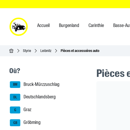
Accueil
Burgenland
Carinthie
Basse-Au
Accueil
Styrie
Leibnitz
Pièces et accessoires auto
Seitenleisten-Navigation
Où?
Pièces 
Bruck-Mürzzuschlag
Header Ban
BM
Deutschlandsberg
DL
Graz
G
Gröbming
GB