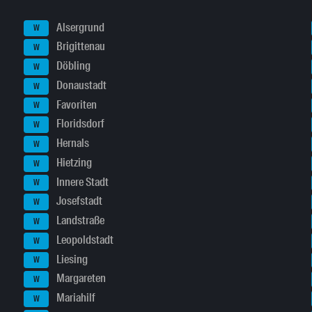
Alsergrund
W
Brigittenau
W
Döbling
W
Donaustadt
W
Favoriten
W
Floridsdorf
W
Hernals
W
Hietzing
W
Innere Stadt
W
Josefstadt
W
Landstraße
W
Leopoldstadt
W
Liesing
W
Margareten
W
Mariahilf
W