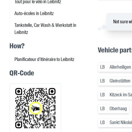
Tout pour le vélo in Leibnitz
Auto-écoles in Leibnitz
Not sure wh
Tankstelle, Car Wash & Werkstatt in
Leibnitz
How?
Vehicle part
Planificateur d'itinéraire to Leibnitz
LB
Allerheiligen
QR-Code
LB
Gleinstätten
LB
Kitzeck im S
LB
Oberhaag
LB
Sankt Nikola