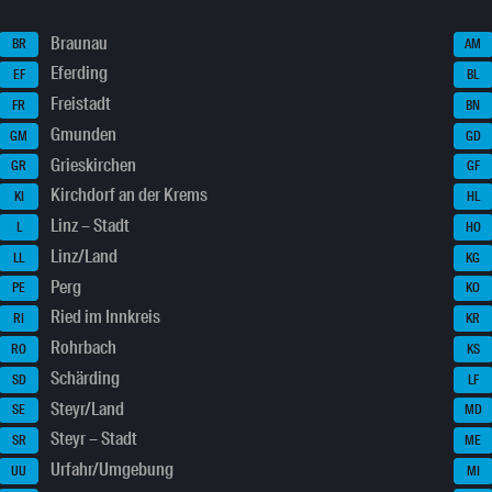
Braunau
BR
AM
Eferding
EF
BL
Freistadt
FR
BN
Gmunden
GM
GD
Grieskirchen
GR
GF
Kirchdorf an der Krems
KI
HL
Linz – Stadt
L
HO
Linz/Land
LL
KG
Perg
PE
KO
Ried im Innkreis
RI
KR
Rohrbach
RO
KS
Schärding
SD
LF
Steyr/Land
SE
MD
Steyr – Stadt
SR
ME
Urfahr/Umgebung
UU
MI