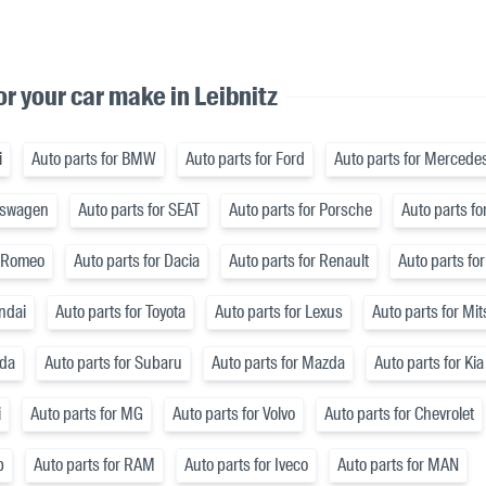
or your car make in Leibnitz
i
Auto parts for BMW
Auto parts for Ford
Auto parts for Mercede
lkswagen
Auto parts for SEAT
Auto parts for Porsche
Auto parts fo
a Romeo
Auto parts for Dacia
Auto parts for Renault
Auto parts for
ndai
Auto parts for Toyota
Auto parts for Lexus
Auto parts for Mi
nda
Auto parts for Subaru
Auto parts for Mazda
Auto parts for Kia
i
Auto parts for MG
Auto parts for Volvo
Auto parts for Chevrolet
p
Auto parts for RAM
Auto parts for Iveco
Auto parts for MAN