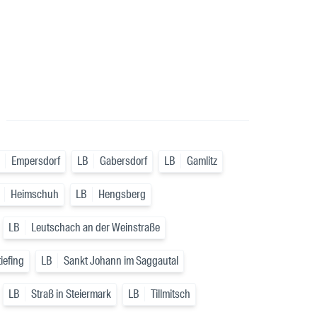
a
Empersdorf
LB
Gabersdorf
LB
Gamlitz
Heimschuh
LB
Hengsberg
LB
Leutschach an der Weinstraße
iefing
LB
Sankt Johann im Saggautal
LB
Straß in Steiermark
LB
Tillmitsch