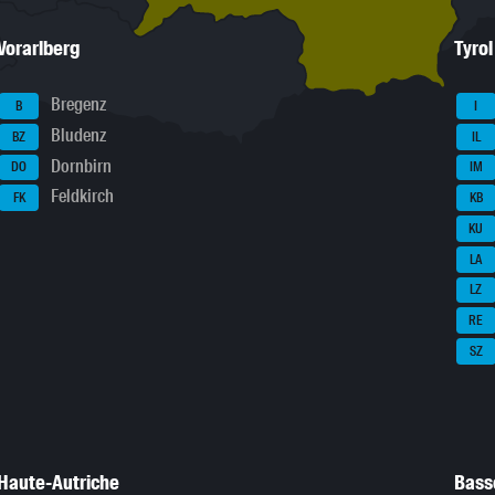
Vorarlberg
Tyrol
Bregenz
B
I
Bludenz
BZ
IL
Dornbirn
DO
IM
Feldkirch
FK
KB
KU
LA
LZ
RE
SZ
Haute-Autriche
Bass