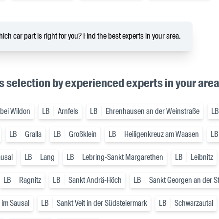
ich car part is right for you? Find the best experts in your area.
s selection by experienced experts in your are
 bei Wildon
LB
Arnfels
LB
Ehrenhausen an der Weinstraße
LB
LB
Gralla
LB
Großklein
LB
Heiligenkreuz am Waasen
LB
ausal
LB
Lang
LB
Lebring-Sankt Margarethen
LB
Leibnitz
LB
Ragnitz
LB
Sankt Andrä-Höch
LB
Sankt Georgen an der St
i im Sausal
LB
Sankt Veit in der Südsteiermark
LB
Schwarzautal