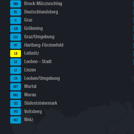
Bruck-Mürzzuschlag
BM
Deutschlandsberg
DL
Graz
G
Gröbming
GB
Graz/Umgebung
GU
Hartberg-Fürstenfeld
HF
Leibnitz
LB
Leoben – Stadt
LE
Liezen
LI
Leoben/Umgebung
LN
Murtal
MT
Murau
MU
Südoststeiermark
SO
Voitsberg
VO
Weiz
WZ