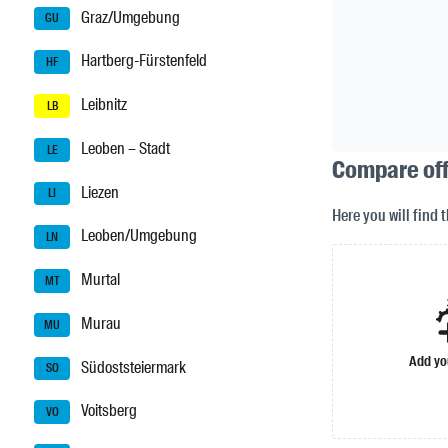
Graz/Umgebung
GU
Hartberg-Fürstenfeld
HF
Leibnitz
LB
Leoben – Stadt
LE
Compare offe
Liezen
LI
Here you will find 
Leoben/Umgebung
LN
Murtal
MT
Murau
MU
Add yo
Südoststeiermark
SO
Voitsberg
VO