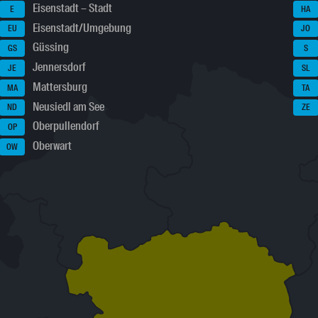
Eisenstadt – Stadt
E
HA
Eisenstadt/Umgebung
EU
JO
Güssing
GS
S
Jennersdorf
JE
SL
Mattersburg
MA
TA
Neusiedl am See
ND
ZE
Oberpullendorf
OP
Oberwart
OW