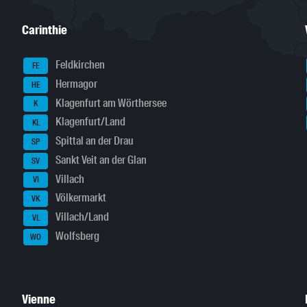
Carinthie
Feldkirchen
FE
Hermagor
HE
Klagenfurt am Wörthersee
K
Klagenfurt/Land
KL
Spittal an der Drau
SP
Sankt Veit an der Glan
SV
Villach
VI
Völkermarkt
VK
Villach/Land
VL
Wolfsberg
WO
Vienne