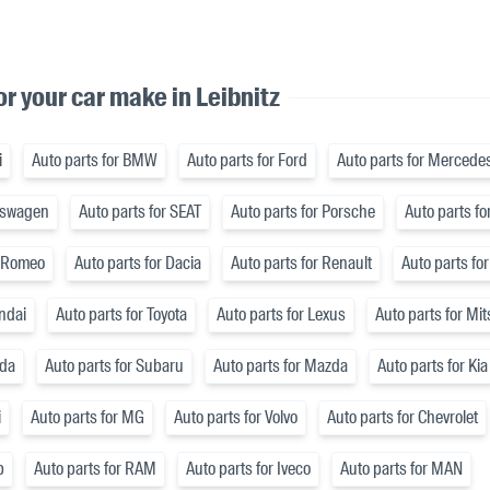
or your car make in Leibnitz
i
Auto parts for BMW
Auto parts for Ford
Auto parts for Mercede
lkswagen
Auto parts for SEAT
Auto parts for Porsche
Auto parts fo
a Romeo
Auto parts for Dacia
Auto parts for Renault
Auto parts for
ndai
Auto parts for Toyota
Auto parts for Lexus
Auto parts for Mi
nda
Auto parts for Subaru
Auto parts for Mazda
Auto parts for Kia
i
Auto parts for MG
Auto parts for Volvo
Auto parts for Chevrolet
p
Auto parts for RAM
Auto parts for Iveco
Auto parts for MAN