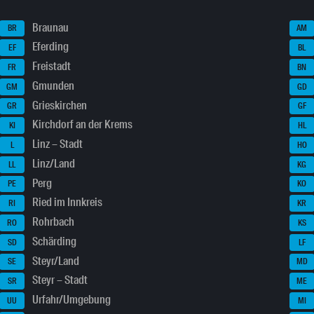
Braunau
BR
AM
Eferding
EF
BL
Freistadt
FR
BN
Gmunden
GM
GD
Grieskirchen
GR
GF
Kirchdorf an der Krems
KI
HL
Linz – Stadt
L
HO
Linz/Land
LL
KG
Perg
PE
KO
Ried im Innkreis
RI
KR
Rohrbach
RO
KS
Schärding
SD
LF
Steyr/Land
SE
MD
Steyr – Stadt
SR
ME
Urfahr/Umgebung
UU
MI