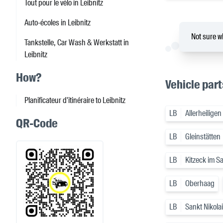
Tout pour le vélo in Leibnitz
Auto-écoles in Leibnitz
Not sure wh
Tankstelle, Car Wash & Werkstatt in
Leibnitz
How?
Vehicle part
Planificateur d'itinéraire to Leibnitz
LB
Allerheiligen
QR-Code
LB
Gleinstätten
LB
Kitzeck im S
LB
Oberhaag
LB
Sankt Nikola