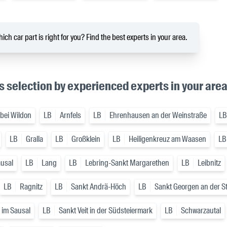
ich car part is right for you? Find the best experts in your area.
s selection by experienced experts in your are
 bei Wildon
LB
Arnfels
LB
Ehrenhausen an der Weinstraße
LB
LB
Gralla
LB
Großklein
LB
Heiligenkreuz am Waasen
LB
ausal
LB
Lang
LB
Lebring-Sankt Margarethen
LB
Leibnitz
LB
Ragnitz
LB
Sankt Andrä-Höch
LB
Sankt Georgen an der St
i im Sausal
LB
Sankt Veit in der Südsteiermark
LB
Schwarzautal