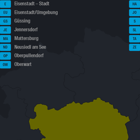
Eisenstadt – Stadt
E
HA
Eisenstadt/Umgebung
EU
JO
Güssing
GS
S
Jennersdorf
JE
SL
Mattersburg
MA
TA
Neusiedl am See
ND
ZE
Oberpullendorf
OP
Oberwart
OW