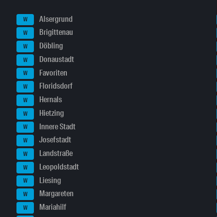
Alsergrund
W
Brigittenau
W
Döbling
W
Donaustadt
W
Favoriten
W
Floridsdorf
W
Hernals
W
Hietzing
W
Innere Stadt
W
Josefstadt
W
Landstraße
W
Leopoldstadt
W
Liesing
W
Margareten
W
Mariahilf
W