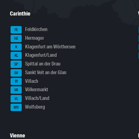
Carinthie
Feldkirchen
FE
Hermagor
HE
Klagenfurt am Wörthersee
K
Klagenfurt/Land
KL
Spittal an der Drau
SP
Sankt Veit an der Glan
SV
Villach
VI
Völkermarkt
VK
Villach/Land
VL
Wolfsberg
WO
Vienne