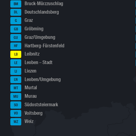
Bruck-Mürzzuschlag
BM
Deutschlandsberg
DL
Graz
G
Gröbming
GB
Graz/Umgebung
GU
Hartberg-Fürstenfeld
HF
Leibnitz
LB
Leoben – Stadt
LE
Liezen
LI
Leoben/Umgebung
LN
Murtal
MT
Murau
MU
Südoststeiermark
SO
Voitsberg
VO
Weiz
WZ