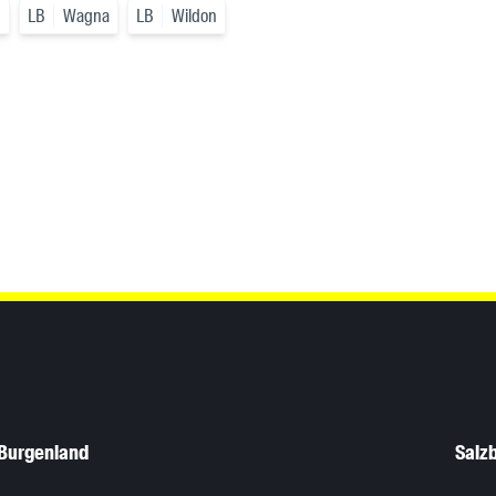
h
LB
Wagna
LB
Wildon
Burgenland
Salz