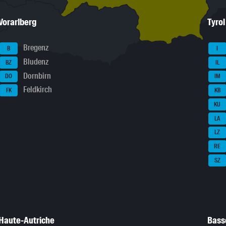
Vorarlberg
Tyrol
Bregenz
B
I
Bludenz
BZ
IL
Dornbirn
DO
IM
Feldkirch
FK
KB
KU
LA
LZ
RE
SZ
Haute-Autriche
Bass