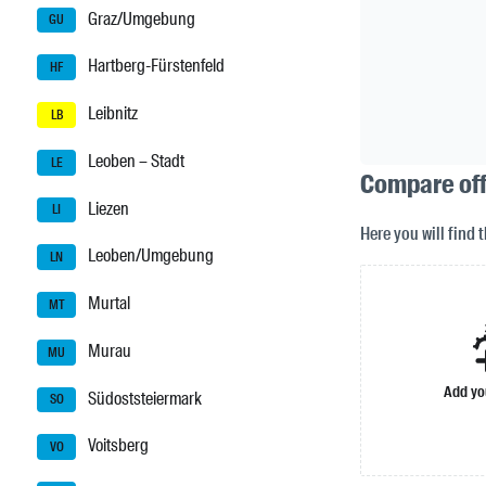
Graz/Umgebung
GU
Hartberg-Fürstenfeld
HF
Leibnitz
LB
Leoben – Stadt
LE
Compare offe
Liezen
LI
Here you will find 
Leoben/Umgebung
LN
Murtal
MT
Murau
MU
Add yo
Südoststeiermark
SO
Voitsberg
VO