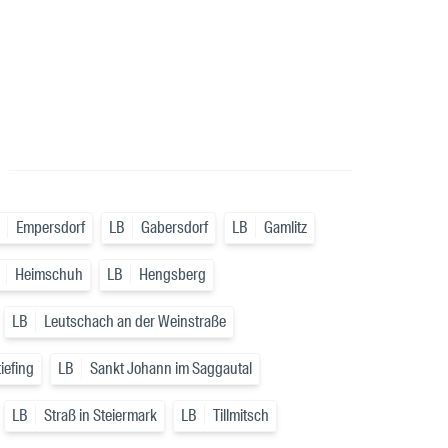
a
Empersdorf
LB
Gabersdorf
LB
Gamlitz
Heimschuh
LB
Hengsberg
LB
Leutschach an der Weinstraße
iefing
LB
Sankt Johann im Saggautal
LB
Straß in Steiermark
LB
Tillmitsch