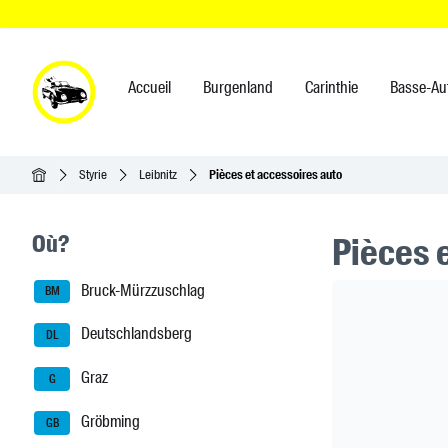
Accueil
Burgenland
Carinthie
Basse-Au
Accueil
Styrie
Leibnitz
Pièces et accessoires auto
Seitenleisten-Navigation
Où?
Pièces 
Bruck-Mürzzuschlag
Header Ban
BM
Deutschlandsberg
DL
Graz
G
Gröbming
GB