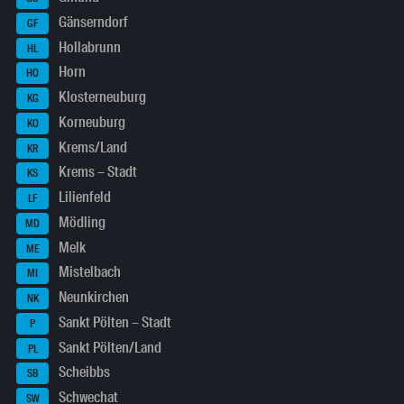
Gänserndorf
GF
Hollabrunn
HL
Horn
HO
Klosterneuburg
KG
Korneuburg
KO
Krems/Land
KR
Krems – Stadt
KS
Lilienfeld
LF
Mödling
MD
Melk
ME
Mistelbach
MI
Neunkirchen
NK
Sankt Pölten – Stadt
P
Sankt Pölten/Land
PL
Scheibbs
SB
Schwechat
SW