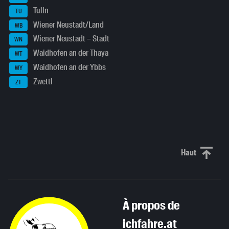
Tulln
TU
Wiener Neustadt/Land
WB
Wiener Neustadt – Stadt
WN
Waidhofen an der Thaya
WT
Waidhofen an der Ybbs
WY
Zwettl
ZT
Haut
Haut de p
À propos de
ichfahre.at