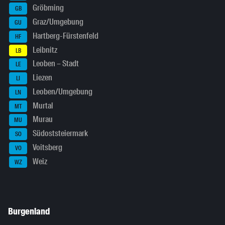
Gröbming
GB
Graz/Umgebung
GU
Hartberg-Fürstenfeld
HF
Leibnitz
LB
Leoben – Stadt
LE
Liezen
LI
Leoben/Umgebung
LN
Murtal
MT
Murau
MU
Südoststeiermark
SO
Voitsberg
VO
Weiz
WZ
Burgenland