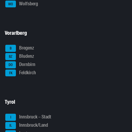
Wolfsberg
WO
Vorarlberg
Bregenz
B
Bludenz
BZ
Dornbirn
DO
Feldkirch
FK
Tyrol
Innsbruck – Stadt
I
Innsbruck/Land
IL