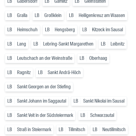
LB
Gabersdorf
LB
Gamlitz
LB
Gleinstätten
LB
Gralla
LB
Großklein
LB
Heiligenkreuz am Waasen
LB
Heimschuh
LB
Hengsberg
LB
Kitzeck im Sausal
LB
Lang
LB
Lebring-Sankt Margarethen
LB
Leibnitz
LB
Leutschach an der Weinstraße
LB
Oberhaag
LB
Ragnitz
LB
Sankt Andrä-Höch
LB
Sankt Georgen an der Stiefing
LB
Sankt Johann im Saggautal
LB
Sankt Nikolai im Sausal
LB
Sankt Veit in der Südsteiermark
LB
Schwarzautal
LB
Straß in Steiermark
LB
Tillmitsch
LB
Neutillmitsch