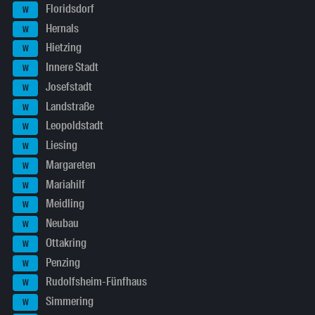
Floridsdorf
W
Hernals
W
Hietzing
W
Innere Stadt
W
Josefstadt
W
Landstraße
W
Leopoldstadt
W
Liesing
W
Margareten
W
Mariahilf
W
Meidling
W
Neubau
W
Ottakring
W
Penzing
W
Rudolfsheim-Fünfhaus
W
Simmering
W