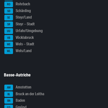
Rohrbach
RO
Schärding
SD
Steyr/Land
SE
Steyr – Stadt
SR
Urfahr/Umgebung
UU
Vöcklabruck
VB
Wels – Stadt
WE
Wels/Land
WL
Basse-Autriche
Amstetten
AM
Bruck an der Leitha
BL
Baden
BN
Gmünd
GD