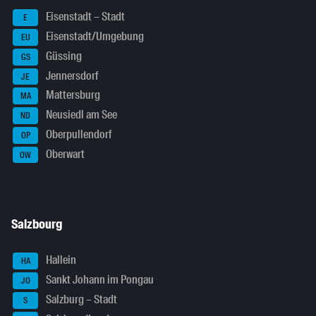
Eisenstadt – Stadt
E
Eisenstadt/Umgebung
EU
Güssing
GS
Jennersdorf
JE
Mattersburg
MA
Neusiedl am See
ND
Oberpullendorf
OP
Oberwart
OW
Salzbourg
Hallein
HA
Sankt Johann im Pongau
JO
Salzburg – Stadt
S