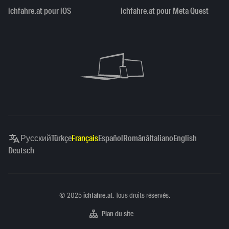
ichfahre.at pour iOS
ichfahre.at pour Meta Quest
Русский
Türkçe
Français
Español
Română
Italiano
English
Deutsch
Copyright
©
2025
ichfahre.at
. Tous droits réservés.
Plan du site