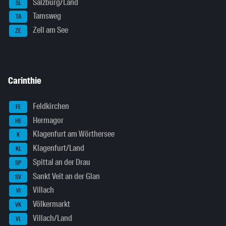
Salzburg/Land
SL
Tamsweg
TA
Zell am See
ZE
Carinthie
Feldkirchen
FE
Hermagor
HE
Klagenfurt am Wörthersee
K
Klagenfurt/Land
KL
Spittal an der Drau
SP
Sankt Veit an der Glan
SV
Villach
VI
Völkermarkt
VK
Villach/Land
VL