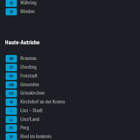
Währing
W
Wieden
W
Haute-Autriche
Braunau
BR
Eferding
EF
Freistadt
FR
Gmunden
GM
Grieskirchen
GR
Kirchdorf an der Krems
KI
Linz – Stadt
L
Linz/Land
LL
Perg
PE
Ried im Innkreis
RI