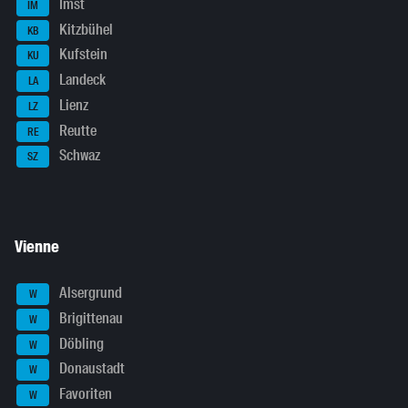
Imst
IM
Kitzbühel
KB
Kufstein
KU
Landeck
LA
Lienz
LZ
Reutte
RE
Schwaz
SZ
Vienne
Alsergrund
W
Brigittenau
W
Döbling
W
Donaustadt
W
Favoriten
W