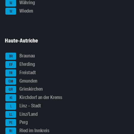
Währing
W
Wieden
W
Haute-Autriche
Braunau
BR
Eferding
EF
Freistadt
FR
Gmunden
GM
Grieskirchen
GR
Kirchdorf an der Krems
KI
Linz – Stadt
L
Linz/Land
LL
Perg
PE
Ried im Innkreis
RI