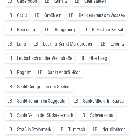
LB
Gabersdorf
LB
Gamlitz
LB
Gleinstätten
LB
Gralla
LB
Großklein
LB
Heiligenkreuz am Waasen
LB
Heimschuh
LB
Hengsberg
LB
Kitzeck im Sausal
LB
Lang
LB
Lebring-Sankt Margarethen
LB
Leibnitz
LB
Leutschach an der Weinstraße
LB
Oberhaag
LB
Ragnitz
LB
Sankt Andrä-Höch
LB
Sankt Georgen an der Stiefing
LB
Sankt Johann im Saggautal
LB
Sankt Nikolai im Sausal
LB
Sankt Veit in der Südsteiermark
LB
Schwarzautal
LB
Straß in Steiermark
LB
Tillmitsch
LB
Neutillmitsch