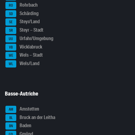
Rohrbach
RO
Schärding
SD
Steyr/Land
SE
Steyr – Stadt
SR
Urfahr/Umgebung
UU
Vöcklabruck
VB
Wels – Stadt
WE
Wels/Land
WL
Basse-Autriche
Amstetten
AM
Bruck an der Leitha
BL
Baden
BN
Gmünd
GD