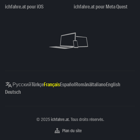
ichfahre.at pour iOS
ichfahre.at pour Meta Quest
Русский
Türkçe
Français
Español
Română
Italiano
English
Deutsch
Copyright
©
2025
ichfahre.at
. Tous droits réservés.
Plan du site