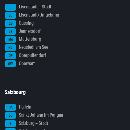
Eisenstadt – Stadt
E
Eisenstadt/Umgebung
EU
Güssing
GS
Jennersdorf
JE
Mattersburg
MA
Neusiedl am See
ND
Oberpullendorf
OP
Oberwart
OW
Salzbourg
Hallein
HA
Sankt Johann im Pongau
JO
Salzburg – Stadt
S