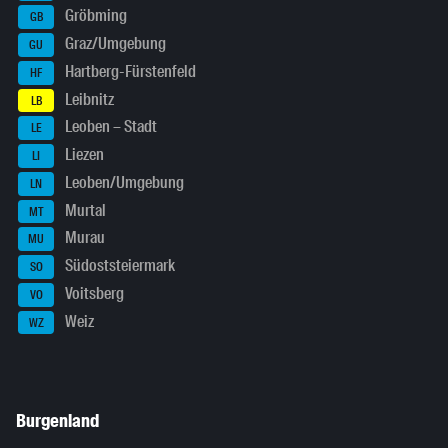
Gröbming
GB
Graz/Umgebung
GU
Hartberg-Fürstenfeld
HF
Leibnitz
LB
Leoben – Stadt
LE
Liezen
LI
Leoben/Umgebung
LN
Murtal
MT
Murau
MU
Südoststeiermark
SO
Voitsberg
VO
Weiz
WZ
Burgenland