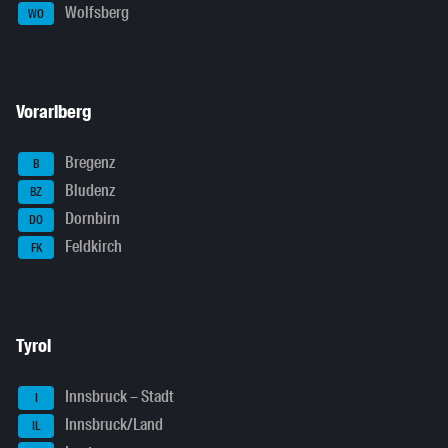
Wolfsberg
WO
Vorarlberg
Bregenz
B
Bludenz
BZ
Dornbirn
DO
Feldkirch
FK
Tyrol
Innsbruck – Stadt
I
Innsbruck/Land
IL