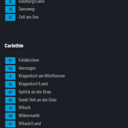
Salzburg/Land
SL
Tamsweg
TA
Zell am See
ZE
Carinthie
Feldkirchen
FE
Hermagor
HE
Klagenfurt am Wörthersee
K
Klagenfurt/Land
KL
Spittal an der Drau
SP
Sankt Veit an der Glan
SV
Villach
VI
Völkermarkt
VK
Villach/Land
VL