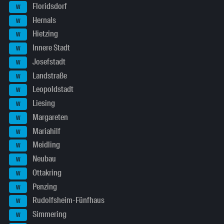
Floridsdorf
W
Hernals
W
Hietzing
W
Innere Stadt
W
Josefstadt
W
Landstraße
W
Leopoldstadt
W
Liesing
W
Margareten
W
Mariahilf
W
Meidling
W
Neubau
W
Ottakring
W
Penzing
W
Rudolfsheim-Fünfhaus
W
Simmering
W