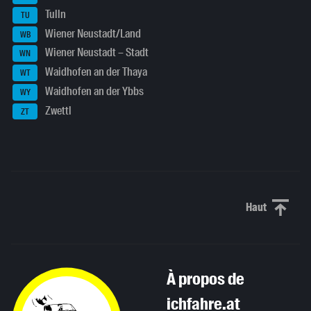
Tulln
TU
Wiener Neustadt/Land
WB
Wiener Neustadt – Stadt
WN
Waidhofen an der Thaya
WT
Waidhofen an der Ybbs
WY
Zwettl
ZT
Haut
Haut de p
À propos de
ichfahre.at