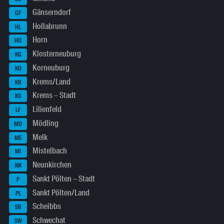
Gänserndorf
GF
Hollabrunn
HL
Horn
HO
Klosterneuburg
KG
Korneuburg
KO
Krems/Land
KR
Krems – Stadt
KS
Lilienfeld
LF
Mödling
MD
Melk
ME
Mistelbach
MI
Neunkirchen
NK
Sankt Pölten – Stadt
P
Sankt Pölten/Land
PL
Scheibbs
SB
Schwechat
SW