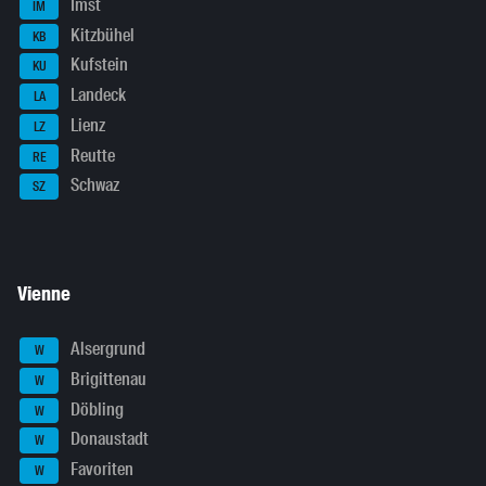
Imst
IM
Kitzbühel
KB
Kufstein
KU
Landeck
LA
Lienz
LZ
Reutte
RE
Schwaz
SZ
Vienne
Alsergrund
W
Brigittenau
W
Döbling
W
Donaustadt
W
Favoriten
W