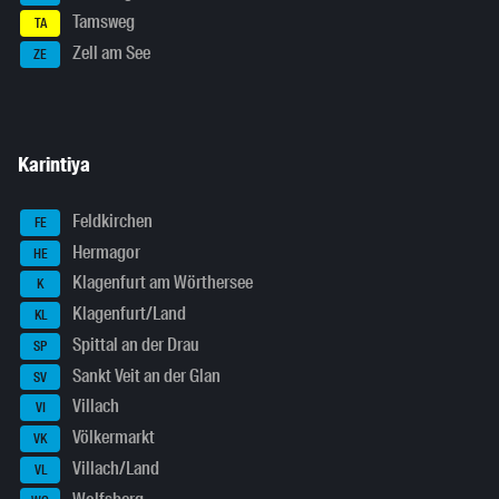
Tamsweg
TA
Zell am See
ZE
Karintiya
Feldkirchen
FE
Hermagor
HE
Klagenfurt am Wörthersee
K
Klagenfurt/Land
KL
Spittal an der Drau
SP
Sankt Veit an der Glan
SV
Villach
VI
Völkermarkt
VK
Villach/Land
VL