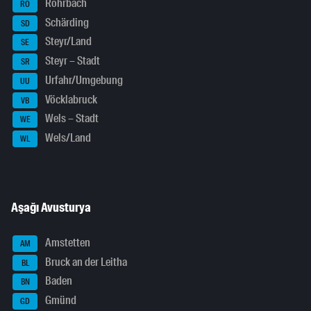
Rohrbach
RO
Schärding
SD
Steyr/Land
SE
Steyr – Stadt
SR
Urfahr/Umgebung
UU
Vöcklabruck
VB
Wels – Stadt
WE
Wels/Land
WL
Aşağı Avusturya
Amstetten
AM
Bruck an der Leitha
BL
Baden
BN
Gmünd
GD