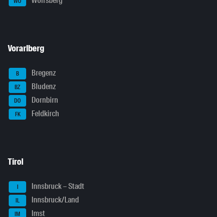
Wolfsberg
WO
Vorarlberg
Bregenz
B
Bludenz
BZ
Dornbirn
DO
Feldkirch
FK
Tirol
Innsbruck – Stadt
I
Innsbruck/Land
IL
Imst
IM