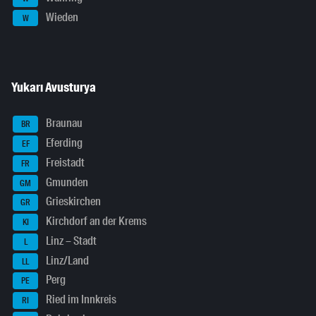
Wieden
W
Yukarı Avusturya
Braunau
BR
Eferding
EF
Freistadt
FR
Gmunden
GM
Grieskirchen
GR
Kirchdorf an der Krems
KI
Linz – Stadt
L
Linz/Land
LL
Perg
PE
Ried im Innkreis
RI