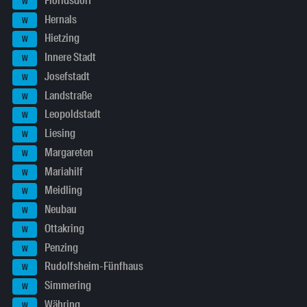
Floridsdorf
W
Hernals
W
Hietzing
W
Innere Stadt
W
Josefstadt
W
Landstraße
W
Leopoldstadt
W
Liesing
W
Margareten
W
Mariahilf
W
Meidling
W
Neubau
W
Ottakring
W
Penzing
W
Rudolfsheim-Fünfhaus
W
Simmering
W
Währing
W