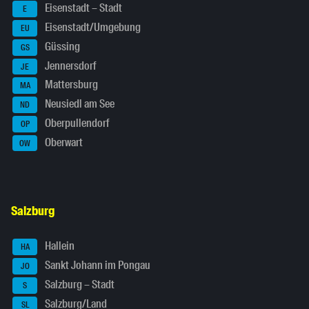
Eisenstadt – Stadt
E
Eisenstadt/Umgebung
EU
Güssing
GS
Jennersdorf
JE
Mattersburg
MA
Neusiedl am See
ND
Oberpullendorf
OP
Oberwart
OW
Salzburg
Hallein
HA
Sankt Johann im Pongau
JO
Salzburg – Stadt
S
Salzburg/Land
SL