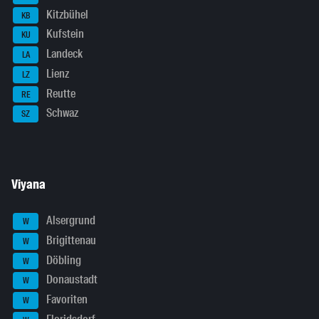
Kitzbühel
KB
Kufstein
KU
Landeck
LA
Lienz
LZ
Reutte
RE
Schwaz
SZ
Viyana
Alsergrund
W
Brigittenau
W
Döbling
W
Donaustadt
W
Favoriten
W