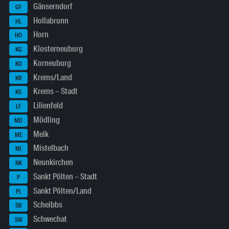
Gänserndorf
GF
Hollabrunn
HL
Horn
HO
Klosterneuburg
KG
Korneuburg
KO
Krems/Land
KR
Krems – Stadt
KS
Lilienfeld
LF
Mödling
MD
Melk
ME
Mistelbach
MI
Neunkirchen
NK
Sankt Pölten – Stadt
P
Sankt Pölten/Land
PL
Scheibbs
SB
Schwechat
SW