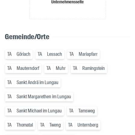
Unternehmensseite
Gemeinde/Orte
TA
Göriach
TA
Lessach
TA
Mariapfarr
TA
Mauterndorf
TA
Muhr
TA
Ramingstein
TA
Sankt Andrä im Lungau
TA
Sankt Margarethen im Lungau
TA
Sankt Michael im Lungau
TA
Tamsweg
TA
Thomatal
TA
Tweng
TA
Unternberg