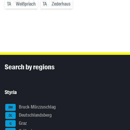
TA
Weißpriach
TA
Zederhaus
Inhaltsinformationen
Search by regions
Styria
Bruck-Mürzzuschlag
BM
Deutschlandsberg
DL
Graz
G