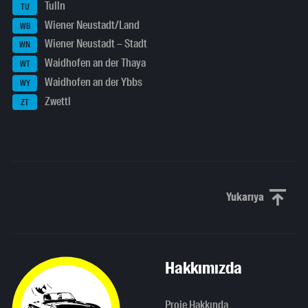
Tulln
TU
Wiener Neustadt/Land
WB
Wiener Neustadt – Stadt
WN
Waidhofen an der Thaya
WT
Waidhofen an der Ybbs
WY
Zwettl
ZT
Yukarıya
Yukarı kaydı
Hakkımızda
Proje Hakkında