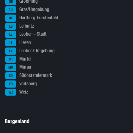
Gröbming
GB
Graz/Umgebung
GU
Hartberg-Fürstenfeld
HF
Leibnitz
LB
Leoben – Stadt
LE
Liezen
LI
Leoben/Umgebung
LN
Murtal
MT
Murau
MU
Südoststeiermark
SO
Voitsberg
VO
Weiz
WZ
Burgenland