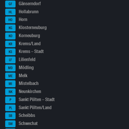
Gänserndorf
GF
Hollabrunn
HL
Horn
HO
Klosterneuburg
KG
Korneuburg
KO
Krems/Land
KR
Krems – Stadt
KS
Lilienfeld
LF
Mödling
MD
Melk
ME
Mistelbach
MI
Neunkirchen
NK
Sankt Pölten – Stadt
P
Sankt Pölten/Land
PL
Scheibbs
SB
Schwechat
SW