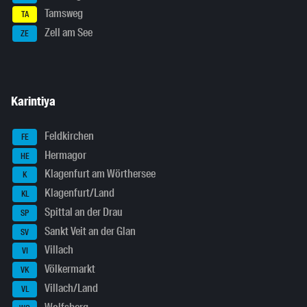
Tamsweg
TA
Zell am See
ZE
Karintiya
Feldkirchen
FE
Hermagor
HE
Klagenfurt am Wörthersee
K
Klagenfurt/Land
KL
Spittal an der Drau
SP
Sankt Veit an der Glan
SV
Villach
VI
Völkermarkt
VK
Villach/Land
VL