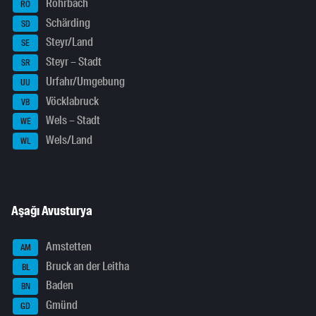
Rohrbach
RO
Schärding
SD
Steyr/Land
SE
Steyr – Stadt
SR
Urfahr/Umgebung
UU
Vöcklabruck
VB
Wels – Stadt
WE
Wels/Land
WL
Aşağı Avusturya
Amstetten
AM
Bruck an der Leitha
BL
Baden
BN
Gmünd
GD