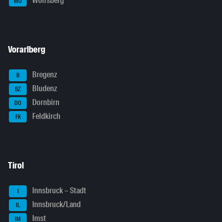
Wolfsberg
WO
Vorarlberg
Bregenz
B
Bludenz
BZ
Dornbirn
DO
Feldkirch
FK
Tirol
Innsbruck – Stadt
I
Innsbruck/Land
IL
Imst
IM