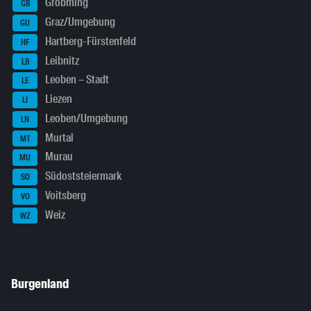
Gröbming
GB
Graz/Umgebung
GU
Hartberg-Fürstenfeld
HF
Leibnitz
LB
Leoben – Stadt
LE
Liezen
LI
Leoben/Umgebung
LN
Murtal
MT
Murau
MU
Südoststeiermark
SO
Voitsberg
VO
Weiz
WZ
Burgenland