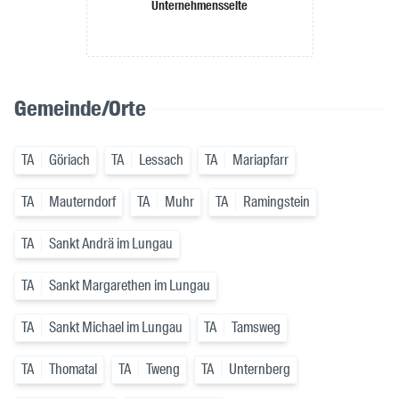
Unternehmensseite
Gemeinde/Orte
TA
Göriach
TA
Lessach
TA
Mariapfarr
TA
Mauterndorf
TA
Muhr
TA
Ramingstein
TA
Sankt Andrä im Lungau
TA
Sankt Margarethen im Lungau
TA
Sankt Michael im Lungau
TA
Tamsweg
TA
Thomatal
TA
Tweng
TA
Unternberg