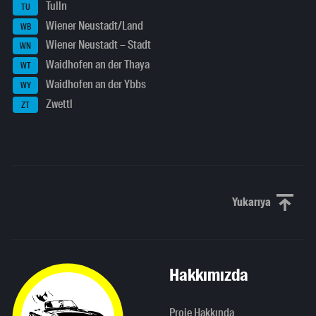
Tulln
TU
Wiener Neustadt/Land
WB
Wiener Neustadt – Stadt
WN
Waidhofen an der Thaya
WT
Waidhofen an der Ybbs
WY
Zwettl
ZT
Yukarıya
Yukarı kaydı
Hakkımızda
Proje Hakkında