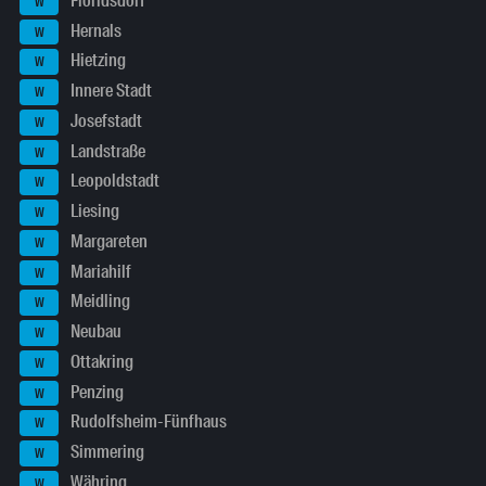
Floridsdorf
W
Hernals
W
Hietzing
W
Innere Stadt
W
Josefstadt
W
Landstraße
W
Leopoldstadt
W
Liesing
W
Margareten
W
Mariahilf
W
Meidling
W
Neubau
W
Ottakring
W
Penzing
W
Rudolfsheim-Fünfhaus
W
Simmering
W
Währing
W