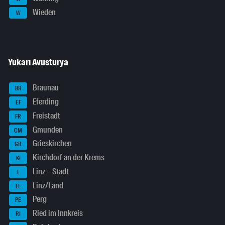
Wieden
W
Yukarı Avusturya
Braunau
BR
Eferding
EF
Freistadt
FR
Gmunden
GM
Grieskirchen
GR
Kirchdorf an der Krems
KI
Linz – Stadt
L
Linz/Land
LL
Perg
PE
Ried im Innkreis
RI