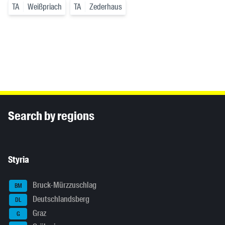
TA
Weißpriach
TA
Zederhaus
Inhaltsinformationen
Search by regions
Styria
Bruck-Mürzzuschlag
BM
Deutschlandsberg
DL
Graz
G