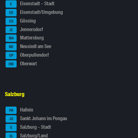
Eisenstadt – Stadt
E
Eisenstadt/Umgebung
EU
Güssing
GS
Jennersdorf
JE
Mattersburg
MA
Neusiedl am See
ND
Oberpullendorf
OP
Oberwart
OW
Salzburg
Hallein
HA
Sankt Johann im Pongau
JO
Salzburg – Stadt
S
Salzburg/Land
SL