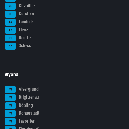
Kitzbühel
KB
Kufstein
KU
Landeck
LA
Lienz
LZ
Reutte
RE
Schwaz
SZ
Viyana
Alsergrund
W
Brigittenau
W
Döbling
W
Donaustadt
W
Favoriten
W