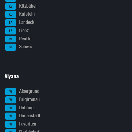
Kitzbühel
KB
Kufstein
KU
Landeck
LA
Lienz
LZ
Reutte
RE
Schwaz
SZ
Viyana
Alsergrund
W
Brigittenau
W
Döbling
W
Donaustadt
W
Favoriten
W