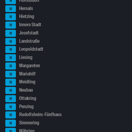
Floridsdorf
W
Hernals
W
Hietzing
W
Innere Stadt
W
Josefstadt
W
Landstraße
W
Leopoldstadt
W
Liesing
W
Margareten
W
Mariahilf
W
Meidling
W
Neubau
W
Ottakring
W
Penzing
W
Rudolfsheim-Fünfhaus
W
Simmering
W
Währing
W