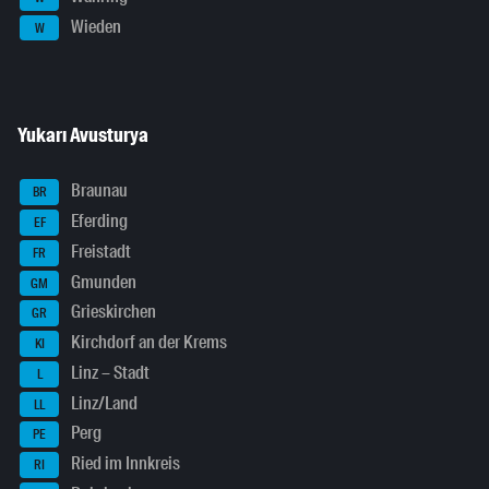
Wieden
W
Yukarı Avusturya
Braunau
BR
Eferding
EF
Freistadt
FR
Gmunden
GM
Grieskirchen
GR
Kirchdorf an der Krems
KI
Linz – Stadt
L
Linz/Land
LL
Perg
PE
Ried im Innkreis
RI