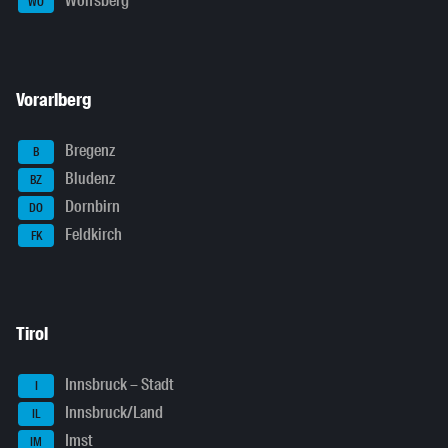
Wolfsberg
WO
Vorarlberg
Bregenz
B
Bludenz
BZ
Dornbirn
DO
Feldkirch
FK
Tirol
Innsbruck – Stadt
I
Innsbruck/Land
IL
Imst
IM