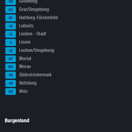
Gröbming
GB
Graz/Umgebung
GU
Hartberg-Fürstenfeld
HF
Leibnitz
LB
Leoben – Stadt
LE
Liezen
LI
Leoben/Umgebung
LN
Murtal
MT
Murau
MU
Südoststeiermark
SO
Voitsberg
VO
Weiz
WZ
Burgenland