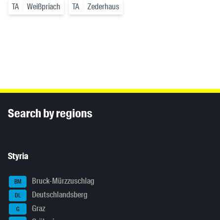
TA
Weißpriach
TA
Zederhaus
Inhaltsinformationen
Search by regions
Styria
Bruck-Mürzzuschlag
BM
Deutschlandsberg
DL
Graz
G