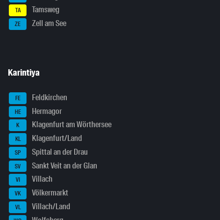
Tamsweg
TA
Zell am See
ZE
Karintiya
Feldkirchen
FE
Hermagor
HE
Klagenfurt am Wörthersee
K
Klagenfurt/Land
KL
Spittal an der Drau
SP
Sankt Veit an der Glan
SV
Villach
VI
Völkermarkt
VK
Villach/Land
VL