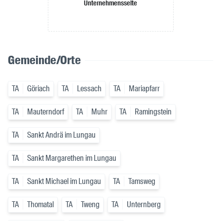
Unternehmensseite
Gemeinde/Orte
TA
Göriach
TA
Lessach
TA
Mariapfarr
TA
Mauterndorf
TA
Muhr
TA
Ramingstein
TA
Sankt Andrä im Lungau
TA
Sankt Margarethen im Lungau
TA
Sankt Michael im Lungau
TA
Tamsweg
TA
Thomatal
TA
Tweng
TA
Unternberg