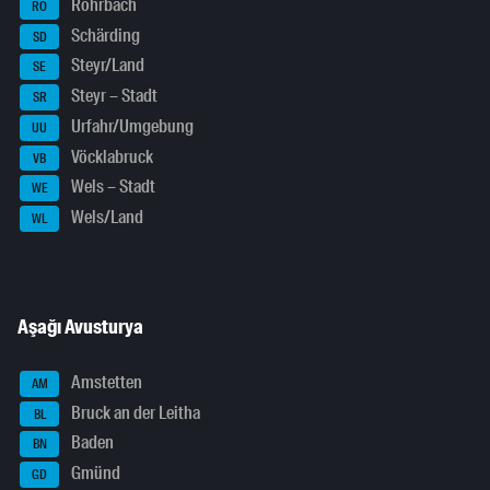
Rohrbach
RO
Schärding
SD
Steyr/Land
SE
Steyr – Stadt
SR
Urfahr/Umgebung
UU
Vöcklabruck
VB
Wels – Stadt
WE
Wels/Land
WL
Aşağı Avusturya
Amstetten
AM
Bruck an der Leitha
BL
Baden
BN
Gmünd
GD