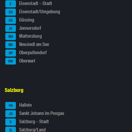
Eisenstadt – Stadt
E
Eisenstadt/Umgebung
EU
Güssing
GS
Jennersdorf
JE
Mattersburg
MA
Neusiedl am See
ND
Oberpullendorf
OP
Oberwart
OW
Salzburg
Hallein
HA
Sankt Johann im Pongau
JO
Salzburg – Stadt
S
Salzburg/Land
SL