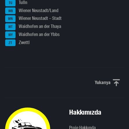
Tulln
TU
Wiener Neustadt/Land
WB
Wiener Neustadt – Stadt
WN
Waidhofen an der Thaya
WT
Waidhofen an der Ybbs
WY
Zwettl
ZT
Yukarıya
Yukarı kaydı
Hakkımızda
Proje Hakkında