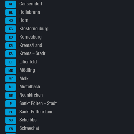
Gänserndorf
GF
Hollabrunn
HL
Horn
HO
Klosterneuburg
KG
Korneuburg
KO
Krems/Land
KR
Krems – Stadt
KS
Lilienfeld
LF
Mödling
MD
Melk
ME
Mistelbach
MI
Neunkirchen
NK
Sankt Pölten – Stadt
P
Sankt Pölten/Land
PL
Scheibbs
SB
Schwechat
SW