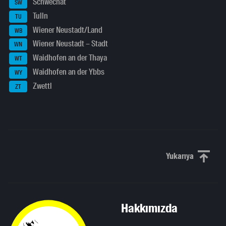
Schwechat
SW
Tulln
TU
Wiener Neustadt/Land
WB
Wiener Neustadt – Stadt
WN
Waidhofen an der Thaya
WT
Waidhofen an der Ybbs
WY
Zwettl
ZT
Yukarıya
Yukarı kaydı
Hakkımızda