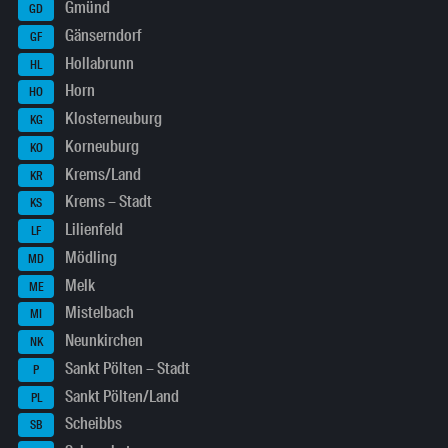
Gmünd
GD
Gänserndorf
GF
Hollabrunn
HL
Horn
HO
Klosterneuburg
KG
Korneuburg
KO
Krems/Land
KR
Krems – Stadt
KS
Lilienfeld
LF
Mödling
MD
Melk
ME
Mistelbach
MI
Neunkirchen
NK
Sankt Pölten – Stadt
P
Sankt Pölten/Land
PL
Scheibbs
SB