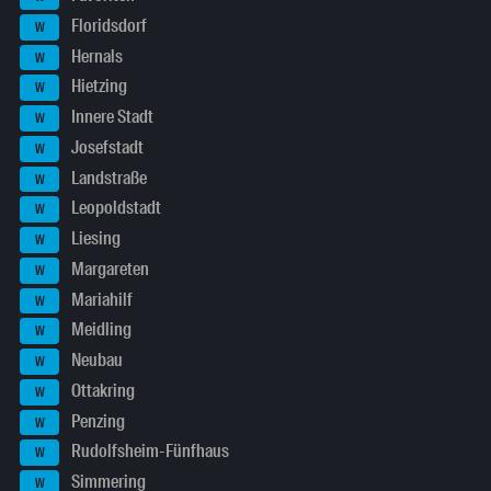
Floridsdorf
W
Hernals
W
Hietzing
W
Innere Stadt
W
Josefstadt
W
Landstraße
W
Leopoldstadt
W
Liesing
W
Margareten
W
Mariahilf
W
Meidling
W
Neubau
W
Ottakring
W
Penzing
W
Rudolfsheim-Fünfhaus
W
Simmering
W