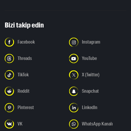
Bizi takip edin
Facebook
Instagram
Threads
YouTube
TikTok
X (Twitter)
Reddit
Snapchat
Pinterest
LinkedIn
VK
WhatsApp Kanalı