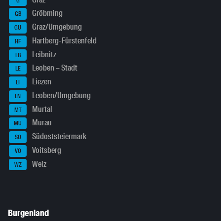
G
Gröbming
GB
Graz/Umgebung
GU
Hartberg-Fürstenfeld
HF
Leibnitz
LB
Leoben – Stadt
LE
Liezen
LI
Leoben/Umgebung
LN
Murtal
MT
Murau
MU
Südoststeiermark
SO
Voitsberg
VO
Weiz
WZ
Burgenland