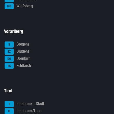
Wolfsberg
WO
Vorarlberg
Bregenz
B
Bludenz
BZ
Dornbirn
DO
Feldkirch
FK
Tirol
Innsbruck – Stadt
I
Innsbruck/Land
IL