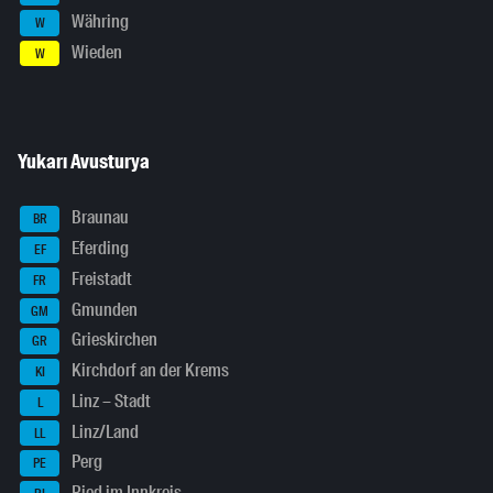
Währing
W
Wieden
W
Yukarı Avusturya
Braunau
BR
Eferding
EF
Freistadt
FR
Gmunden
GM
Grieskirchen
GR
Kirchdorf an der Krems
KI
Linz – Stadt
L
Linz/Land
LL
Perg
PE
Ried im Innkreis