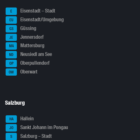
Eisenstadt – Stadt
E
Eisenstadt/Umgebung
EU
Güssing
GS
Jennersdorf
JE
Mattersburg
MA
Neusiedl am See
ND
Oberpullendorf
OP
Oberwart
OW
Salzburg
Hallein
HA
Sankt Johann im Pongau
JO
Salzburg – Stadt
S