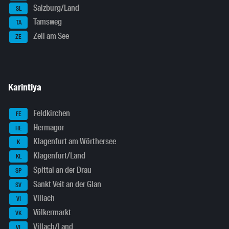
Salzburg/Land
SL
Tamsweg
TA
Zell am See
ZE
Karintiya
Feldkirchen
FE
Hermagor
HE
Klagenfurt am Wörthersee
K
Klagenfurt/Land
KL
Spittal an der Drau
SP
Sankt Veit an der Glan
SV
Villach
VI
Völkermarkt
VK
Villach/Land
VL