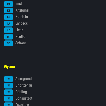
Imst
IM
Kitzbühel
KB
Kufstein
KU
Landeck
LA
Lienz
LZ
Reutte
RE
Schwaz
SZ
Viyana
Alsergrund
W
Brigittenau
W
Döbling
W
Donaustadt
W
Favoriten
W