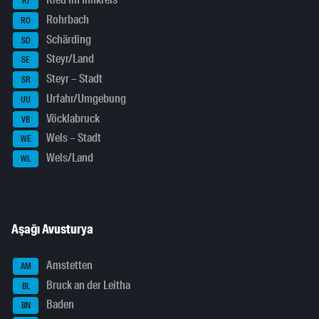
RI
Rohrbach
RO
Schärding
SD
Steyr/Land
SE
Steyr – Stadt
SR
Urfahr/Umgebung
UU
Vöcklabruck
VB
Wels – Stadt
WE
Wels/Land
WL
Aşağı Avusturya
Amstetten
AM
Bruck an der Leitha
BL
Baden
BN