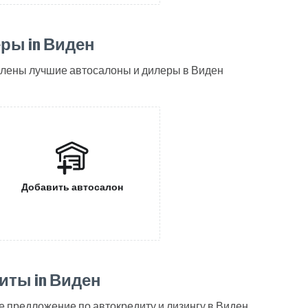
ры in Виден
влены лучшие автосалоны и дилеры в Виден
Добавить автосалон
иты in Виден
 предложение по автокредиту и лизингу в Виден