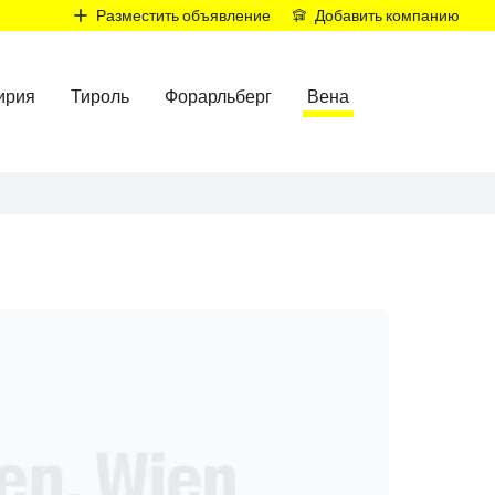
Р
Разместить объявление
Добавить компанию
ирия
Тироль
Форарльберг
Вена