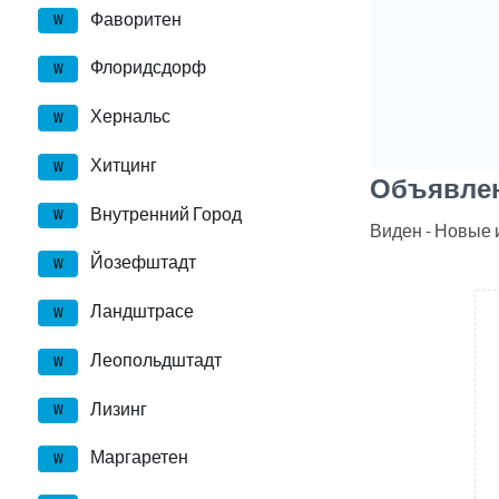
Фаворитен
W
Флоридсдорф
W
Хернальс
W
Хитцинг
W
Объявлен
Внутренний Город
W
Виден - Новые 
Йозефштадт
W
Ландштрасе
W
Леопольдштадт
W
Лизинг
W
Маргаретен
W