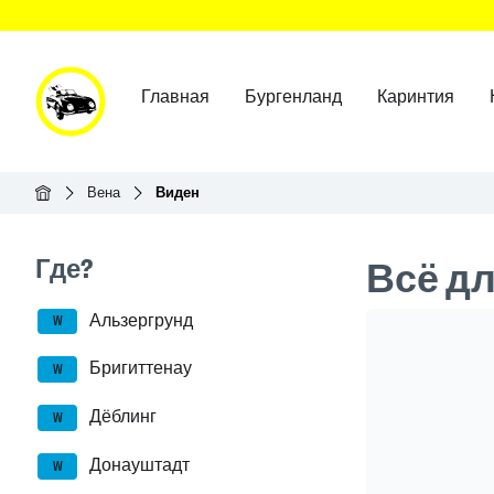
Главная
Бургенланд
Каринтия
Главная
Вена
Виден
Seitenleisten-Navigation
Где?
Всё д
Альзергрунд
Header Ban
W
Бригиттенау
W
Дёблинг
W
Донауштадт
W