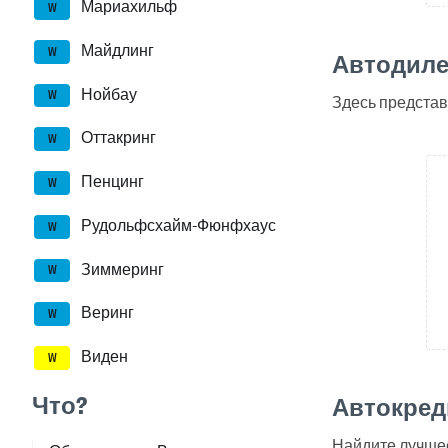
Мариахильф
W
Майдлинг
W
Автодиле
Нойбау
W
Здесь предста
Оттакринг
W
Пенцинг
W
Рудольфсхайм-Фюнфхаус
W
Зиммеринг
W
Веринг
W
Виден
W
Что?
Автокред
Найдите лучшее