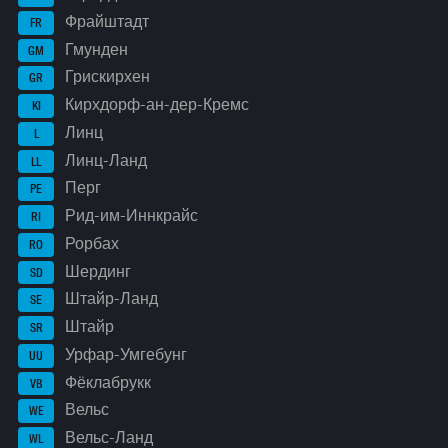
Фрайштадт
FR
Гмунден
GM
Грискирхен
GR
Кирхдорф-ан-дер-Кремс
KI
Линц
L
Линц-Ланд
LL
Перг
PE
Рид-им-Иннкрайс
RI
Рорбах
RO
Шердинг
SD
Штайр-Ланд
SE
Штайр
SR
Урфар-Умгебунг
UU
Фёклабрукк
VB
Вельс
WE
Вельс-Ланд
WL