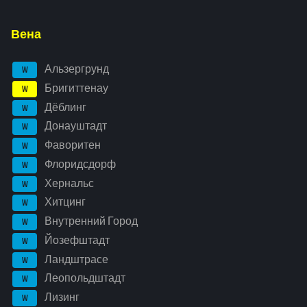
Вена
Альзергрунд
W
Бригиттенау
W
Дёблинг
W
Донауштадт
W
Фаворитен
W
Флоридсдорф
W
Хернальс
W
Хитцинг
W
Внутренний Город
W
Йозефштадт
W
Ландштрасе
W
Леопольдштадт
W
Лизинг
W