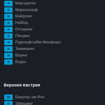
Маргаретен
W
Мариахильф
W
Майдлинг
W
Нойбау
W
Оттакринг
W
Пенцинг
W
Рудольфсхайм-Фюнфхаус
W
Зиммеринг
W
Веринг
W
Виден
W
Верхняя Австрия
Браунау-ам-Инн
BR
Эфердинг
EF