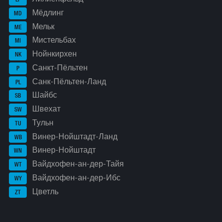
Мёдлинг
MD
Мельк
ME
Мистельбах
MI
Нойнкирхен
NK
Санкт-Пёльтен
P
Санк-Пёльтен-Ланд
PL
Шайбс
SB
Швехат
SW
Тульн
TU
Винер-Нойштадт-Ланд
WB
Винер-Нойштадт
WN
Вайдхофен-ан-дер-Тайя
WT
Вайдхофен-ан-дер-Ибс
WY
Цветль
ZT