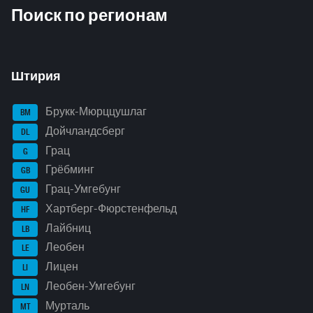
Поиск по регионам
Штирия
Брукк-Мюрццушлаг
BM
Дойчландсберг
DL
Грац
G
Грёбминг
GB
Грац-Умгебунг
GU
Хартберг-Фюрстенфельд
HF
Лайбниц
LB
Леобен
LE
Лицен
LI
Леобен-Умгебунг
LN
Мурталь
MT