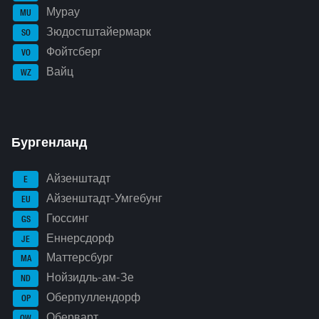
Мурау
MU
Зюдостштайермарк
SO
Фойтсберг
VO
Вайц
WZ
Бургенланд
Айзенштадт
E
Айзенштадт-Умгебунг
EU
Гюссинг
GS
Еннерсдорф
JE
Маттерсбург
MA
Нойзидль-ам-Зе
ND
Оберпуллендорф
OP
Оберварт
OW