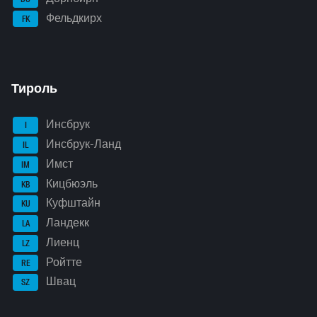
Фельдкирх
FK
Тироль
Инсбрук
I
Инсбрук-Ланд
IL
Имст
IM
Кицбюэль
KB
Куфштайн
KU
Ландекк
LA
Лиенц
LZ
Ройтте
RE
Швац
SZ