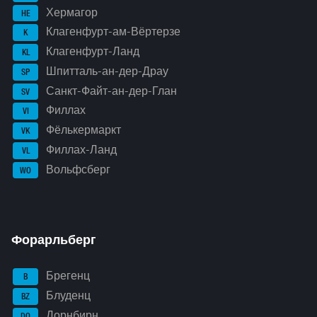
Хермагор
HE
Клагенфурт-ам-Вёртерзе
K
Клагенфурт-Ланд
KL
Шпитталь-ан-дер-Драу
SP
Санкт-Файт-ан-дер-Глан
SV
Филлах
VI
Фёлькермаркт
VK
Филлах-Ланд
VL
Вольфсберг
WO
Форарльберг
Брегенц
B
Блуденц
BZ
Дорнбирн
DO