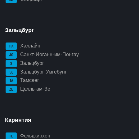
Зальцбург
Халлайн
HA
Санкт-Иоганн-им-Понгау
JO
Зальцбург
S
Зальцбург-Умгебунг
SL
Тамсвег
TA
Целль-ам-Зе
ZE
Каринтия
Фельдкирхен
FE