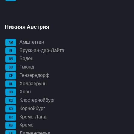
Нижняя Австрия
Амштеттен
AM
Брукк-ан-дер-Лайта
BL
Баден
BN
Гмюнд
GD
Гензерндорф
GF
Холлабрунн
HL
Хорн
HO
Клостернойбург
KG
Корнойбург
KO
Кремс-Ланд
KR
Кремс
KS
Лилиенфельд
LF