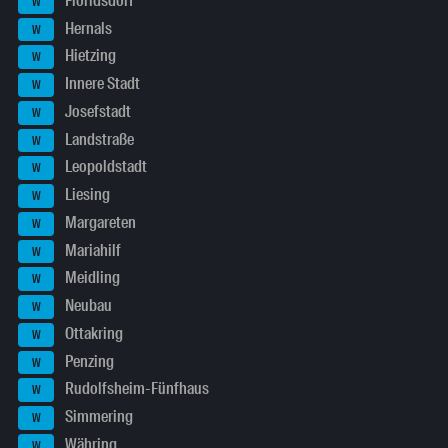
Floridsdorf
W
Hernals
W
Hietzing
W
Innere Stadt
W
Josefstadt
W
Landstraße
W
Leopoldstadt
W
Liesing
W
Margareten
W
Mariahilf
W
Meidling
W
Neubau
W
Ottakring
W
Penzing
W
Rudolfsheim-Fünfhaus
W
Simmering
W
Währing
W