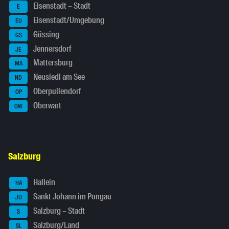
Eisenstadt – Stadt
E
Eisenstadt/Umgebung
EU
Güssing
GS
Jennersdorf
JE
Mattersburg
MA
Neusiedl am See
ND
Oberpullendorf
OP
Oberwart
OW
Salzburg
Hallein
HA
Sankt Johann im Pongau
JO
Salzburg – Stadt
S
Salzburg/Land
SL