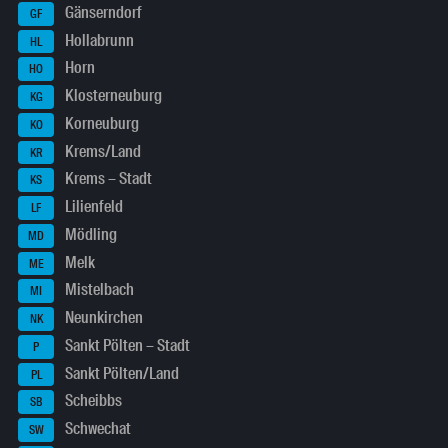
Gänserndorf
GF
Hollabrunn
HL
Horn
HO
Klosterneuburg
KG
Korneuburg
KO
Krems/Land
KR
Krems – Stadt
KS
Lilienfeld
LF
Mödling
MD
Melk
ME
Mistelbach
MI
Neunkirchen
NK
Sankt Pölten – Stadt
P
Sankt Pölten/Land
PL
Scheibbs
SB
Schwechat
SW