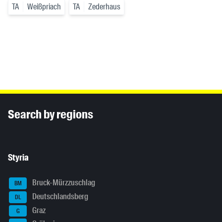
TA
Weißpriach
TA
Zederhaus
Inhaltsinformationen
Search by regions
Styria
Bruck-Mürzzuschlag
BM
Deutschlandsberg
DL
Graz
G