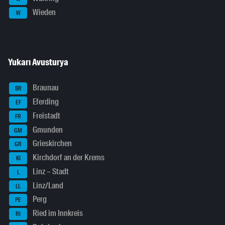
Wieden
W
Yukarı Avusturya
Braunau
BR
Eferding
EF
Freistadt
FR
Gmunden
GM
Grieskirchen
GR
Kirchdorf an der Krems
KI
Linz – Stadt
L
Linz/Land
LL
Perg
PE
Ried im Innkreis
RI