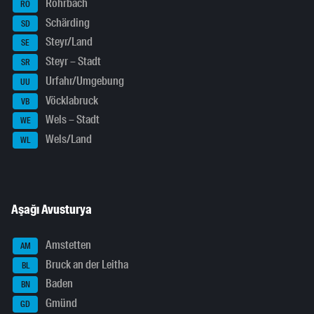
Rohrbach
RO
Schärding
SD
Steyr/Land
SE
Steyr – Stadt
SR
Urfahr/Umgebung
UU
Vöcklabruck
VB
Wels – Stadt
WE
Wels/Land
WL
Aşağı Avusturya
Amstetten
AM
Bruck an der Leitha
BL
Baden
BN
Gmünd
GD