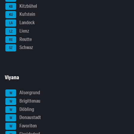
Kitzbühel
KB
Kufstein
KU
Landeck
LA
Lienz
LZ
Reutte
RE
Schwaz
SZ
Viyana
Alsergrund
W
Brigittenau
W
Döbling
W
Donaustadt
W
Favoriten
W