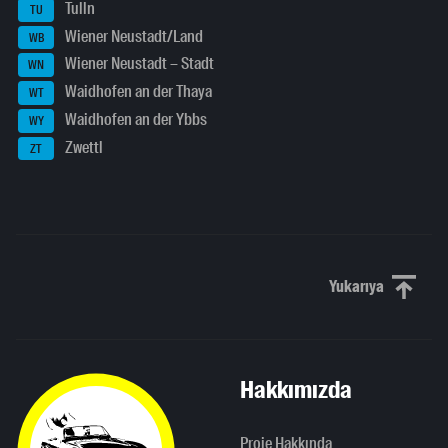
Tulln
TU
Wiener Neustadt/Land
WB
Wiener Neustadt – Stadt
WN
Waidhofen an der Thaya
WT
Waidhofen an der Ybbs
WY
Zwettl
ZT
Yukarıya
Yukarı kaydı
Hakkımızda
Proje Hakkında