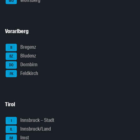
Wolfsberg
WO
Vorarlberg
Bregenz
B
Bludenz
BZ
Dornbirn
DO
Feldkirch
FK
Tirol
Innsbruck – Stadt
I
Innsbruck/Land
IL
Imst
IM