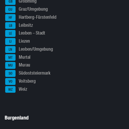
Gröbming
GB
Graz/Umgebung
GU
Hartberg-Fürstenfeld
HF
Leibnitz
LB
Leoben – Stadt
LE
Liezen
LI
Leoben/Umgebung
LN
Murtal
MT
Murau
MU
Südoststeiermark
SO
Voitsberg
VO
Weiz
WZ
Burgenland