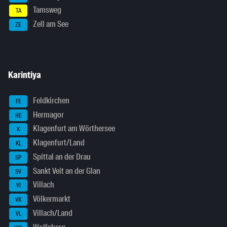
Tamsweg
TA
Zell am See
ZE
Karintiya
Feldkirchen
FE
Hermagor
HE
Klagenfurt am Wörthersee
K
Klagenfurt/Land
KL
Spittal an der Drau
SP
Sankt Veit an der Glan
SV
Villach
VI
Völkermarkt
VK
Villach/Land
VL