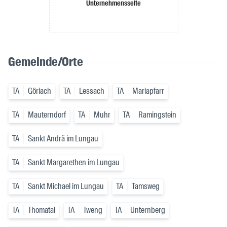
Unternehmensseite
Gemeinde/Orte
TA
Göriach
TA
Lessach
TA
Mariapfarr
TA
Mauterndorf
TA
Muhr
TA
Ramingstein
TA
Sankt Andrä im Lungau
TA
Sankt Margarethen im Lungau
TA
Sankt Michael im Lungau
TA
Tamsweg
TA
Thomatal
TA
Tweng
TA
Unternberg