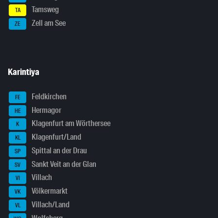
Tamsweg
TA
Zell am See
ZE
Karintiya
Feldkirchen
FE
Hermagor
HE
Klagenfurt am Wörthersee
K
Klagenfurt/Land
KL
Spittal an der Drau
SP
Sankt Veit an der Glan
SV
Villach
VI
Völkermarkt
VK
Villach/Land
VL