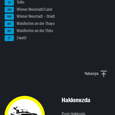
Tulln
TU
Wiener Neustadt/Land
WB
Wiener Neustadt – Stadt
WN
Waidhofen an der Thaya
WT
Waidhofen an der Ybbs
WY
Zwettl
ZT
Yukarıya
Yukarı kaydı
Hakkımızda
Proje Hakkında