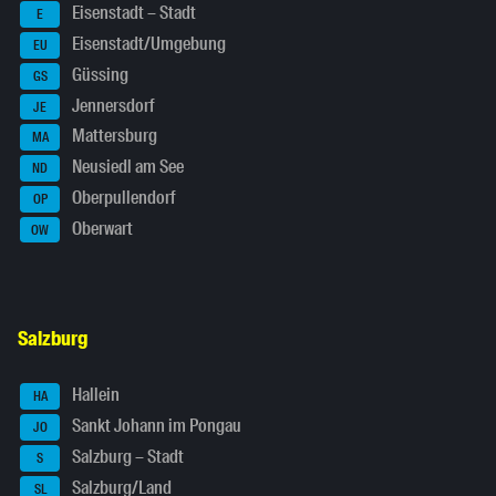
Eisenstadt – Stadt
E
Eisenstadt/Umgebung
EU
Güssing
GS
Jennersdorf
JE
Mattersburg
MA
Neusiedl am See
ND
Oberpullendorf
OP
Oberwart
OW
Salzburg
Hallein
HA
Sankt Johann im Pongau
JO
Salzburg – Stadt
S
Salzburg/Land
SL