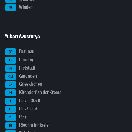
Wieden
W
Yukarı Avusturya
Braunau
BR
Eferding
EF
Freistadt
FR
Gmunden
GM
Grieskirchen
GR
Kirchdorf an der Krems
KI
Linz – Stadt
L
Linz/Land
LL
Perg
PE
Ried im Innkreis
RI