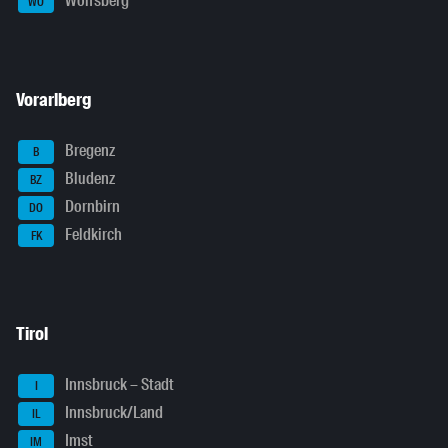
Wolfsberg
WO
Vorarlberg
Bregenz
B
Bludenz
BZ
Dornbirn
DO
Feldkirch
FK
Tirol
Innsbruck – Stadt
I
Innsbruck/Land
IL
Imst
IM