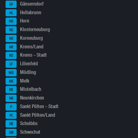
Gänserndorf
GF
Hollabrunn
HL
Horn
HO
Klosterneuburg
KG
Korneuburg
KO
Krems/Land
KR
Krems – Stadt
KS
Lilienfeld
LF
Mödling
MD
Melk
ME
Mistelbach
MI
Neunkirchen
NK
Sankt Pölten – Stadt
P
Sankt Pölten/Land
PL
Scheibbs
SB
Schwechat
SW