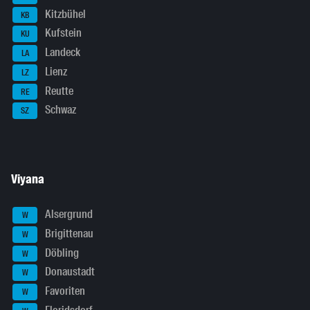
Kitzbühel
KB
Kufstein
KU
Landeck
LA
Lienz
LZ
Reutte
RE
Schwaz
SZ
Viyana
Alsergrund
W
Brigittenau
W
Döbling
W
Donaustadt
W
Favoriten
W