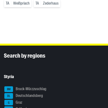
TA
Weißpriach
TA
Zederhaus
Inhaltsinformationen
Search by regions
Styria
Bruck-Mürzzuschlag
BM
Deutschlandsberg
DL
Graz
G