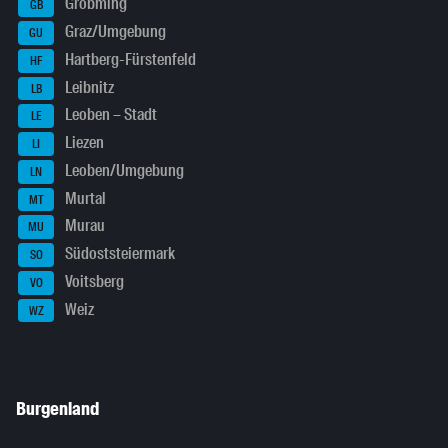
Gröbming
GB
Graz/Umgebung
GU
Hartberg-Fürstenfeld
HF
Leibnitz
LB
Leoben – Stadt
LE
Liezen
LI
Leoben/Umgebung
LN
Murtal
MT
Murau
MU
Südoststeiermark
SO
Voitsberg
VO
Weiz
WZ
Burgenland