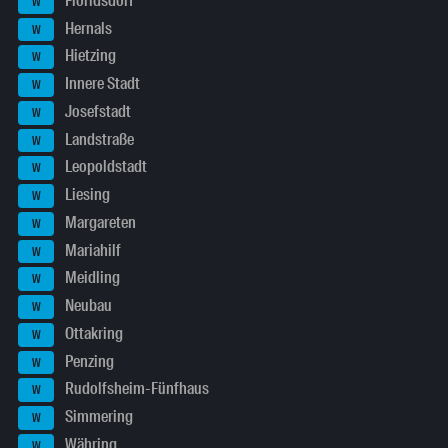
Floridsdorf
W
Hernals
W
Hietzing
W
Innere Stadt
W
Josefstadt
W
Landstraße
W
Leopoldstadt
W
Liesing
W
Margareten
W
Mariahilf
W
Meidling
W
Neubau
W
Ottakring
W
Penzing
W
Rudolfsheim-Fünfhaus
W
Simmering
W
Währing
W