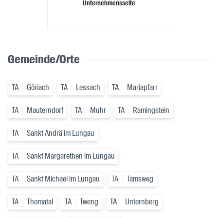
Unternehmensseite
Gemeinde/Orte
TA
Göriach
TA
Lessach
TA
Mariapfarr
TA
Mauterndorf
TA
Muhr
TA
Ramingstein
TA
Sankt Andrä im Lungau
TA
Sankt Margarethen im Lungau
TA
Sankt Michael im Lungau
TA
Tamsweg
TA
Thomatal
TA
Tweng
TA
Unternberg