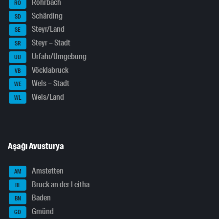
Rohrbach
RO
Schärding
SD
Steyr/Land
SE
Steyr – Stadt
SR
Urfahr/Umgebung
UU
Vöcklabruck
VB
Wels – Stadt
WE
Wels/Land
WL
Aşağı Avusturya
Amstetten
AM
Bruck an der Leitha
BL
Baden
BN
Gmünd
GD