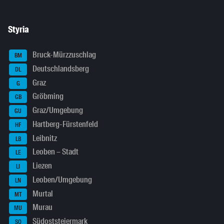
Styria
Bruck-Mürzzuschlag
BM
Deutschlandsberg
DL
Graz
G
Gröbming
GB
Graz/Umgebung
GU
Hartberg-Fürstenfeld
HF
Leibnitz
LB
Leoben – Stadt
LE
Liezen
LI
Leoben/Umgebung
LN
Murtal
MT
Murau
MU
Südoststeiermark
SO