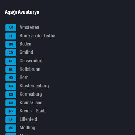
Aşağı Avusturya
Amstetten
AM
Bruck an der Leitha
BL
Baden
BN
Gmünd
GD
Gänserndorf
GF
Hollabrunn
HL
Horn
HO
Klosterneuburg
KG
Korneuburg
KO
Krems/Land
KR
Krems – Stadt
KS
Lilienfeld
LF
Mödling
MD