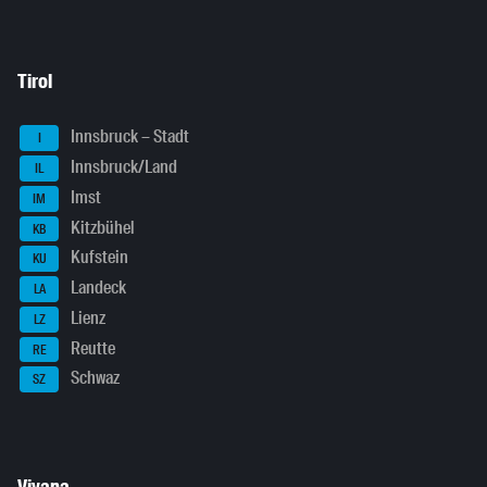
Tirol
Innsbruck – Stadt
I
Innsbruck/Land
IL
Imst
IM
Kitzbühel
KB
Kufstein
KU
Landeck
LA
Lienz
LZ
Reutte
RE
Schwaz
SZ