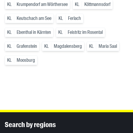
KL
Krumpendorf am Wörthersee
KL
Köttmannsdorf
KL
Keutschach am See
KL
Ferlach
KL
Ebenthal in Kärnten
KL
Feistritz im Rosental
KL
Grafenstein
KL
Magdalensberg
KL
Maria Saal
KL
Moosburg
Inhaltsinformationen
Search by regions