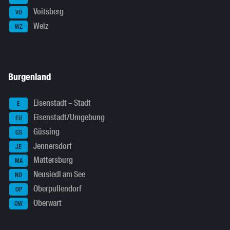
Voitsberg
VO
Weiz
WZ
Burgenland
Eisenstadt – Stadt
E
Eisenstadt/Umgebung
EU
Güssing
GS
Jennersdorf
JE
Mattersburg
MA
Neusiedl am See
ND
Oberpullendorf
OP
Oberwart
OW