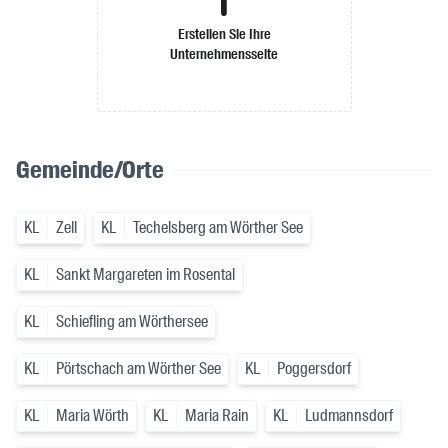
Erstellen Sie Ihre
Unternehmensseite
Gemeinde/Orte
KL
Zell
KL
Techelsberg am Wörther See
KL
Sankt Margareten im Rosental
KL
Schiefling am Wörthersee
KL
Pörtschach am Wörther See
KL
Poggersdorf
KL
Maria Wörth
KL
Maria Rain
KL
Ludmannsdorf