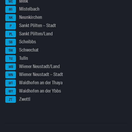
Melk
ME
Mistelbach
MI
Neunkirchen
NK
Sankt Pölten – Stadt
P
Sankt Pölten/Land
PL
Scheibbs
SB
Schwechat
SW
Tulln
TU
Wiener Neustadt/Land
WB
Wiener Neustadt – Stadt
WN
Waidhofen an der Thaya
WT
Waidhofen an der Ybbs
WY
Zwettl
ZT