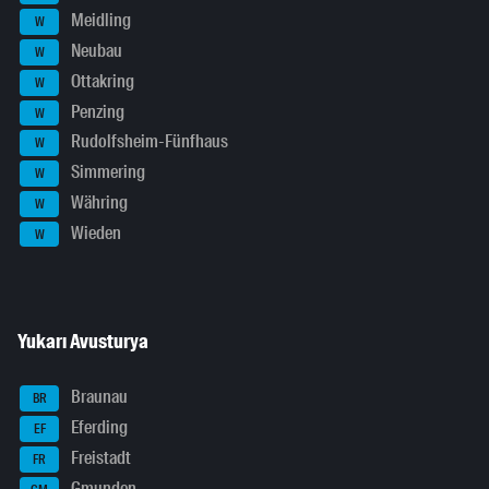
Meidling
W
Neubau
W
Ottakring
W
Penzing
W
Rudolfsheim-Fünfhaus
W
Simmering
W
Währing
W
Wieden
W
Yukarı Avusturya
Braunau
BR
Eferding
EF
Freistadt
FR
Gmunden