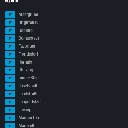
Viyana
Alsergrund
W
Brigittenau
W
Döbling
W
Donaustadt
W
Favoriten
W
Floridsdorf
W
Hernals
W
Hietzing
W
Innere Stadt
W
Josefstadt
W
Landstraße
W
Leopoldstadt
W
Liesing
W
Margareten
W
Mariahilf
W