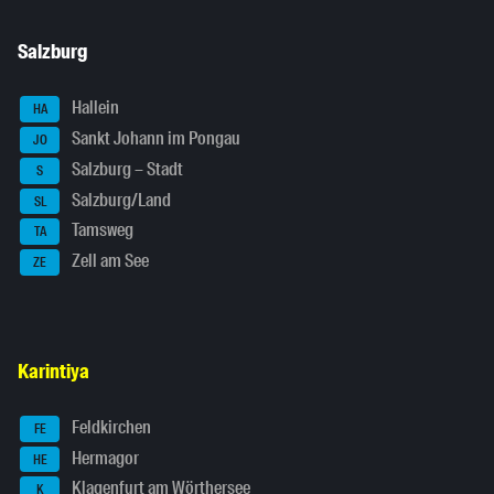
Salzburg
Hallein
HA
Sankt Johann im Pongau
JO
Salzburg – Stadt
S
Salzburg/Land
SL
Tamsweg
TA
Zell am See
ZE
Karintiya
Feldkirchen
FE
Hermagor
HE
Klagenfurt am Wörthersee
K