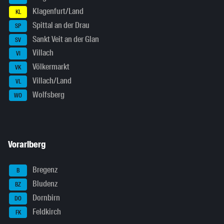
Klagenfurt/Land
KL
Spittal an der Drau
SP
Sankt Veit an der Glan
SV
Villach
VI
Völkermarkt
VK
Villach/Land
VL
Wolfsberg
WO
Vorarlberg
Bregenz
B
Bludenz
BZ
Dornbirn
DO
Feldkirch
FK