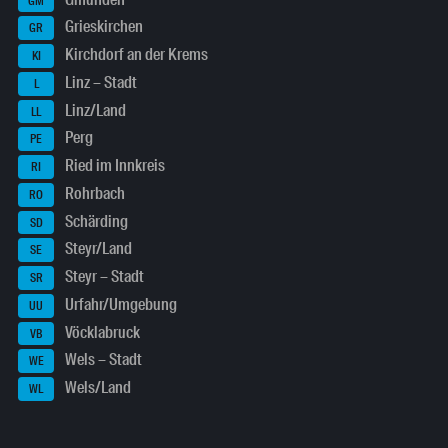
GM
Grieskirchen
GR
Kirchdorf an der Krems
KI
Linz – Stadt
L
Linz/Land
LL
Perg
PE
Ried im Innkreis
RI
Rohrbach
RO
Schärding
SD
Steyr/Land
SE
Steyr – Stadt
SR
Urfahr/Umgebung
UU
Vöcklabruck
VB
Wels – Stadt
WE
Wels/Land
WL