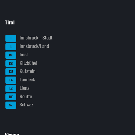
Tirol
Innsbruck – Stadt
I
Innsbruck/Land
IL
Imst
IM
Kitzbühel
KB
Kufstein
KU
Landeck
LA
Lienz
LZ
Reutte
RE
Schwaz
SZ