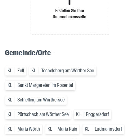
Erstellen Sie Ihre
Unternehmensseite
Gemeinde/Orte
KL
Zell
KL
Techelsberg am Wörther See
KL
Sankt Margareten im Rosental
KL
Schiefling am Wörthersee
KL
Pörtschach am Wörther See
KL
Poggersdorf
KL
Maria Wörth
KL
Maria Rain
KL
Ludmannsdorf