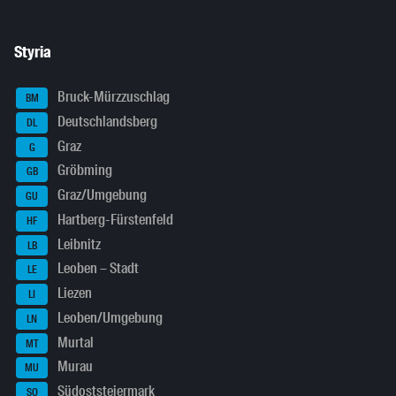
Styria
Bruck-Mürzzuschlag
BM
Deutschlandsberg
DL
Graz
G
Gröbming
GB
Graz/Umgebung
GU
Hartberg-Fürstenfeld
HF
Leibnitz
LB
Leoben – Stadt
LE
Liezen
LI
Leoben/Umgebung
LN
Murtal
MT
Murau
MU
Südoststeiermark
SO