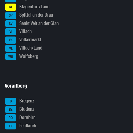
Klagenfurt/Land
KL
Spittal an der Drau
SP
Sankt Veit an der Glan
SV
Villach
VI
Völkermarkt
VK
Villach/Land
VL
Wolfsberg
WO
Vorarlberg
Bregenz
B
Bludenz
BZ
Dornbirn
DO
Feldkirch
FK