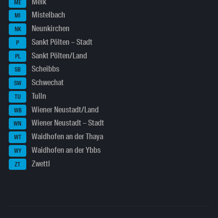
Melk
ME
Mistelbach
MI
Neunkirchen
NK
Sankt Pölten – Stadt
P
Sankt Pölten/Land
PL
Scheibbs
SB
Schwechat
SW
Tulln
TU
Wiener Neustadt/Land
WB
Wiener Neustadt – Stadt
WN
Waidhofen an der Thaya
WT
Waidhofen an der Ybbs
WY
Zwettl
ZT