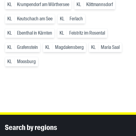
KL
Krumpendorf am Wörthersee
KL
Köttmannsdorf
KL
Keutschach am See
KL
Ferlach
KL
Ebenthal in Kärnten
KL
Feistritz im Rosental
KL
Grafenstein
KL
Magdalensberg
KL
Maria Saal
KL
Moosburg
Inhaltsinformationen
Search by regions