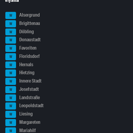
Viyana
Alsergrund
W
Brigittenau
W
Döbling
W
Donaustadt
W
Favoriten
W
Floridsdorf
W
Hernals
W
Hietzing
W
Innere Stadt
W
Josefstadt
W
Landstraße
W
Leopoldstadt
W
Liesing
W
Margareten
W
Mariahilf
W