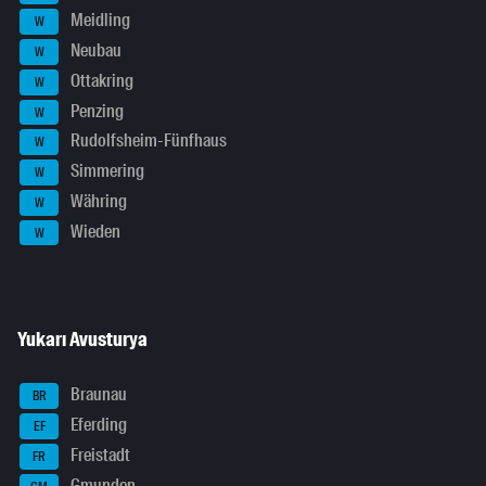
Meidling
W
Neubau
W
Ottakring
W
Penzing
W
Rudolfsheim-Fünfhaus
W
Simmering
W
Währing
W
Wieden
W
Yukarı Avusturya
Braunau
BR
Eferding
EF
Freistadt
FR
Gmunden