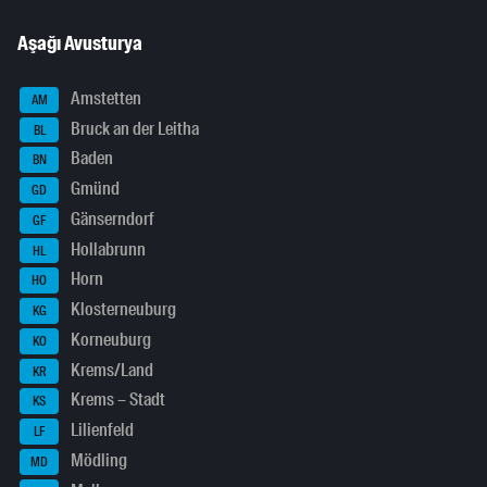
Aşağı Avusturya
Amstetten
AM
Bruck an der Leitha
BL
Baden
BN
Gmünd
GD
Gänserndorf
GF
Hollabrunn
HL
Horn
HO
Klosterneuburg
KG
Korneuburg
KO
Krems/Land
KR
Krems – Stadt
KS
Lilienfeld
LF
Mödling
MD