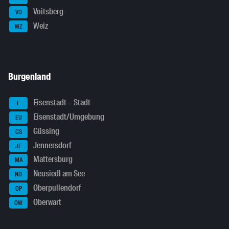
Voitsberg
VO
Weiz
WZ
Burgenland
Eisenstadt – Stadt
E
Eisenstadt/Umgebung
EU
Güssing
GS
Jennersdorf
JE
Mattersburg
MA
Neusiedl am See
ND
Oberpullendorf
OP
Oberwart
OW