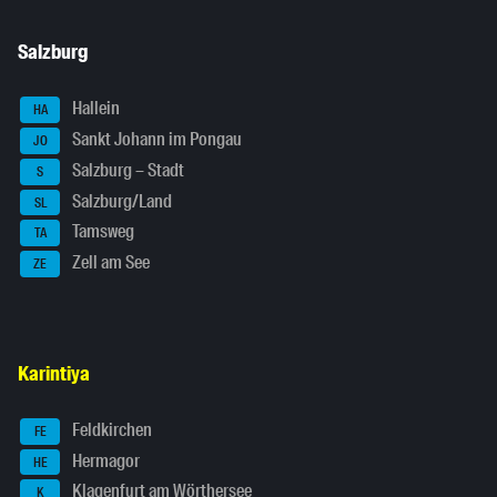
Salzburg
Hallein
HA
Sankt Johann im Pongau
JO
Salzburg – Stadt
S
Salzburg/Land
SL
Tamsweg
TA
Zell am See
ZE
Karintiya
Feldkirchen
FE
Hermagor
HE
Klagenfurt am Wörthersee
K