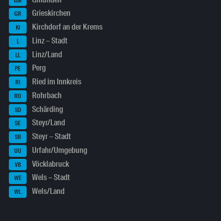
GM
Grieskirchen
GR
Kirchdorf an der Krems
KI
Linz – Stadt
L
Linz/Land
LL
Perg
PE
Ried im Innkreis
RI
Rohrbach
RO
Schärding
SD
Steyr/Land
SE
Steyr – Stadt
SR
Urfahr/Umgebung
UU
Vöcklabruck
VB
Wels – Stadt
WE
Wels/Land
WL