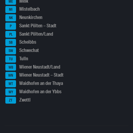
Melk
ME
Mistelbach
MI
Neunkirchen
NK
Sankt Pölten – Stadt
P
Sankt Pölten/Land
PL
Scheibbs
SB
Schwechat
SW
Tulln
TU
Wiener Neustadt/Land
WB
Wiener Neustadt – Stadt
WN
Waidhofen an der Thaya
WT
Waidhofen an der Ybbs
WY
Zwettl
ZT