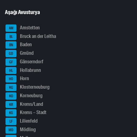
Aşağı Avusturya
Amstetten
AM
Bruck an der Leitha
BL
Baden
BN
Gmünd
GD
Gänserndorf
GF
Hollabrunn
HL
Horn
HO
Klosterneuburg
KG
Korneuburg
KO
Krems/Land
KR
Krems – Stadt
KS
Lilienfeld
LF
Mödling
MD