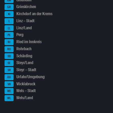
GM
Grieskirchen
GR
Kirchdorf an der Krems
KI
Linz – Stadt
L
Linz/Land
LL
Perg
PE
Ried im Innkreis
RI
Rohrbach
RO
Schärding
SD
Steyr/Land
SE
Steyr – Stadt
SR
Urfahr/Umgebung
UU
Vöcklabruck
VB
Wels – Stadt
WE
Wels/Land
WL