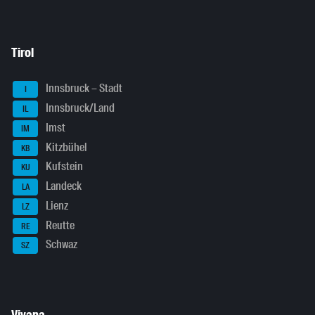
Tirol
Innsbruck – Stadt
I
Innsbruck/Land
IL
Imst
IM
Kitzbühel
KB
Kufstein
KU
Landeck
LA
Lienz
LZ
Reutte
RE
Schwaz
SZ