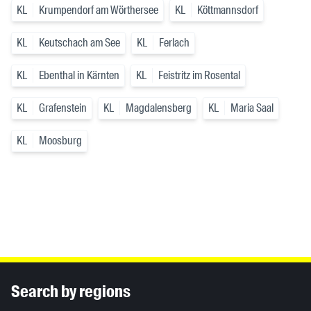
KL
Krumpendorf am Wörthersee
KL
Köttmannsdorf
KL
Keutschach am See
KL
Ferlach
KL
Ebenthal in Kärnten
KL
Feistritz im Rosental
KL
Grafenstein
KL
Magdalensberg
KL
Maria Saal
KL
Moosburg
Inhaltsinformationen
Search by regions