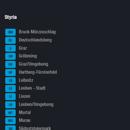
Styria
Bruck-Mürzzuschlag
BM
Deutschlandsberg
DL
Graz
G
Gröbming
GB
Graz/Umgebung
GU
Hartberg-Fürstenfeld
HF
Leibnitz
LB
Leoben – Stadt
LE
Liezen
LI
Leoben/Umgebung
LN
Murtal
MT
Murau
MU
Südoststeiermark
SO