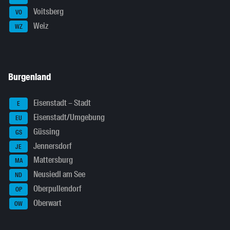
Voitsberg
VO
Weiz
WZ
Burgenland
Eisenstadt – Stadt
E
Eisenstadt/Umgebung
EU
Güssing
GS
Jennersdorf
JE
Mattersburg
MA
Neusiedl am See
ND
Oberpullendorf
OP
Oberwart
OW