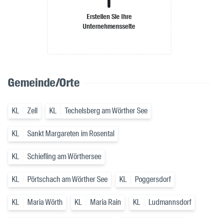
Erstellen Sie Ihre
Unternehmensseite
Gemeinde/Orte
KL
Zell
KL
Techelsberg am Wörther See
KL
Sankt Margareten im Rosental
KL
Schiefling am Wörthersee
KL
Pörtschach am Wörther See
KL
Poggersdorf
KL
Maria Wörth
KL
Maria Rain
KL
Ludmannsdorf