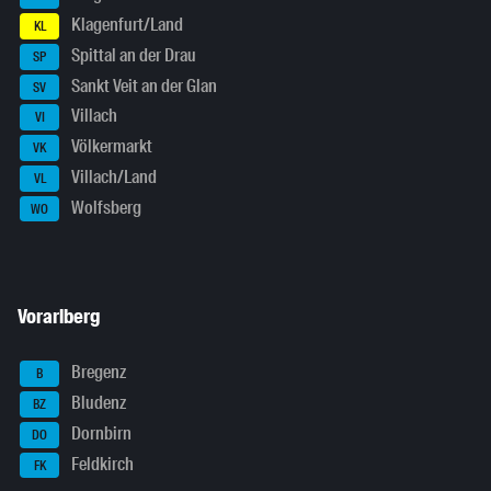
Klagenfurt/Land
KL
Spittal an der Drau
SP
Sankt Veit an der Glan
SV
Villach
VI
Völkermarkt
VK
Villach/Land
VL
Wolfsberg
WO
Vorarlberg
Bregenz
B
Bludenz
BZ
Dornbirn
DO
Feldkirch
FK