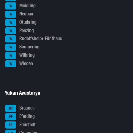
Meidling
W
Neubau
W
Ottakring
W
Penzing
W
Rudolfsheim-Fünfhaus
W
Simmering
W
Währing
W
Wieden
W
Yukarı Avusturya
Braunau
BR
Eferding
EF
Freistadt
FR
Gmunden