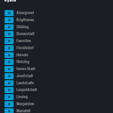
Viyana
Alsergrund
W
Brigittenau
W
Döbling
W
Donaustadt
W
Favoriten
W
Floridsdorf
W
Hernals
W
Hietzing
W
Innere Stadt
W
Josefstadt
W
Landstraße
W
Leopoldstadt
W
Liesing
W
Margareten
W
Mariahilf
W