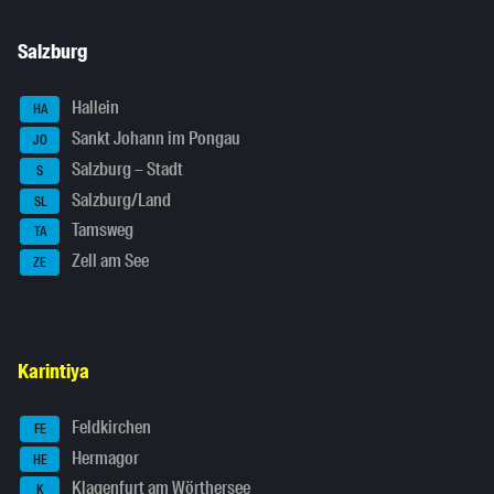
Salzburg
Hallein
HA
Sankt Johann im Pongau
JO
Salzburg – Stadt
S
Salzburg/Land
SL
Tamsweg
TA
Zell am See
ZE
Karintiya
Feldkirchen
FE
Hermagor
HE
Klagenfurt am Wörthersee
K