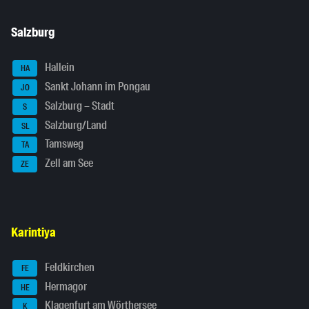
Salzburg
Hallein
HA
Sankt Johann im Pongau
JO
Salzburg – Stadt
S
Salzburg/Land
SL
Tamsweg
TA
Zell am See
ZE
Karintiya
Feldkirchen
FE
Hermagor
HE
Klagenfurt am Wörthersee
K