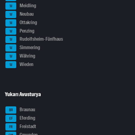
Meidling
W
Neubau
W
Ottakring
W
Penzing
W
Rudolfsheim-Fünfhaus
W
Simmering
W
Währing
W
Wieden
W
Yukarı Avusturya
Braunau
BR
Eferding
EF
Freistadt
FR
Gmunden