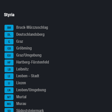
Styria
Bruck-Mürzzuschlag
BM
Deutschlandsberg
DL
Graz
G
Gröbming
GB
Graz/Umgebung
GU
Hartberg-Fürstenfeld
HF
Leibnitz
LB
Leoben – Stadt
LE
Liezen
LI
Leoben/Umgebung
LN
Murtal
MT
Murau
MU
Südoststeiermark
SO