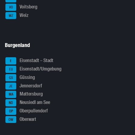
Voitsberg
VO
Weiz
WZ
Burgenland
Eisenstadt – Stadt
E
Eisenstadt/Umgebung
EU
Güssing
GS
Jennersdorf
JE
Mattersburg
MA
Neusiedl am See
ND
Oberpullendorf
OP
Oberwart
OW