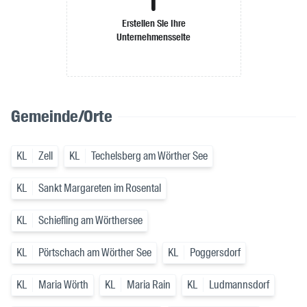
Erstellen Sie Ihre
Unternehmensseite
Gemeinde/Orte
KL
Zell
KL
Techelsberg am Wörther See
KL
Sankt Margareten im Rosental
KL
Schiefling am Wörthersee
KL
Pörtschach am Wörther See
KL
Poggersdorf
KL
Maria Wörth
KL
Maria Rain
KL
Ludmannsdorf