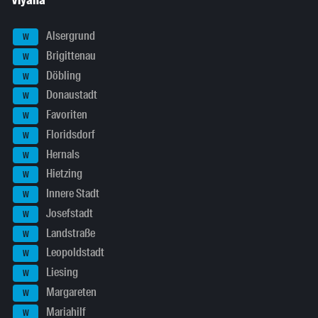
Viyana
Alsergrund
W
Brigittenau
W
Döbling
W
Donaustadt
W
Favoriten
W
Floridsdorf
W
Hernals
W
Hietzing
W
Innere Stadt
W
Josefstadt
W
Landstraße
W
Leopoldstadt
W
Liesing
W
Margareten
W
Mariahilf
W