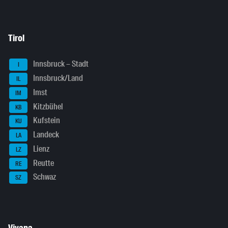
Tirol
Innsbruck – Stadt
I
Innsbruck/Land
IL
Imst
IM
Kitzbühel
KB
Kufstein
KU
Landeck
LA
Lienz
LZ
Reutte
RE
Schwaz
SZ