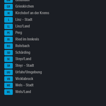
GM
Grieskirchen
GR
Kirchdorf an der Krems
KI
Linz – Stadt
L
Linz/Land
LL
Perg
PE
Ried im Innkreis
RI
Rohrbach
RO
Schärding
SD
Steyr/Land
SE
Steyr – Stadt
SR
Urfahr/Umgebung
UU
Vöcklabruck
VB
Wels – Stadt
WE
Wels/Land
WL