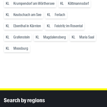
KL
Krumpendorf am Wörthersee
KL
Köttmannsdorf
KL
Keutschach am See
KL
Ferlach
KL
Ebenthal in Kärnten
KL
Feistritz im Rosental
KL
Grafenstein
KL
Magdalensberg
KL
Maria Saal
KL
Moosburg
Inhaltsinformationen
Search by regions