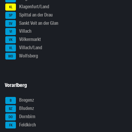
Klagenfurt/Land
KL
Spittal an der Drau
SP
Sankt Veit an der Glan
SV
Villach
VI
Völkermarkt
VK
Villach/Land
VL
Wolfsberg
WO
Vorarlberg
Bregenz
B
Bludenz
BZ
Dornbirn
DO
Feldkirch
FK