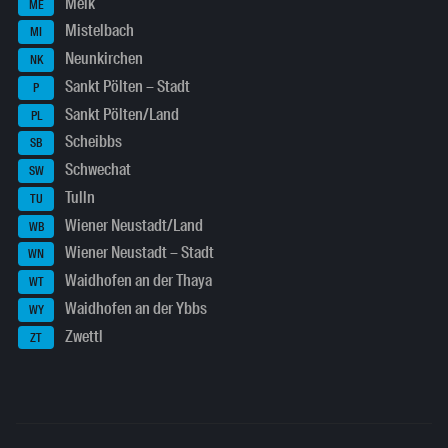
Melk
ME
Mistelbach
MI
Neunkirchen
NK
Sankt Pölten – Stadt
P
Sankt Pölten/Land
PL
Scheibbs
SB
Schwechat
SW
Tulln
TU
Wiener Neustadt/Land
WB
Wiener Neustadt – Stadt
WN
Waidhofen an der Thaya
WT
Waidhofen an der Ybbs
WY
Zwettl
ZT