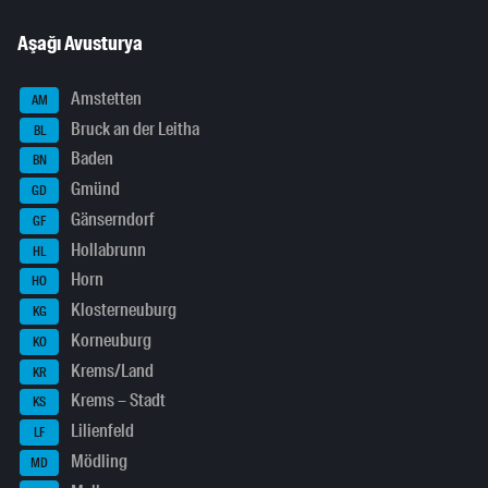
Aşağı Avusturya
Amstetten
AM
Bruck an der Leitha
BL
Baden
BN
Gmünd
GD
Gänserndorf
GF
Hollabrunn
HL
Horn
HO
Klosterneuburg
KG
Korneuburg
KO
Krems/Land
KR
Krems – Stadt
KS
Lilienfeld
LF
Mödling
MD