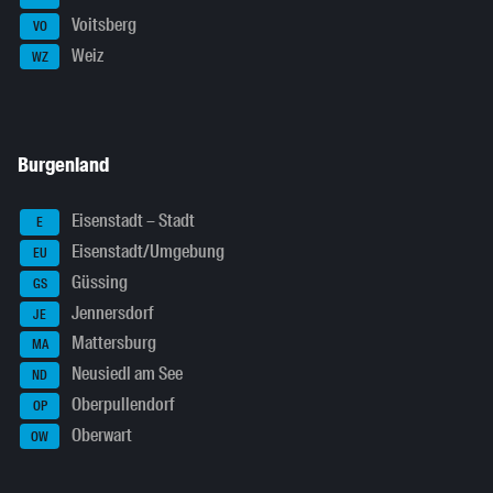
Voitsberg
VO
Weiz
WZ
Burgenland
Eisenstadt – Stadt
E
Eisenstadt/Umgebung
EU
Güssing
GS
Jennersdorf
JE
Mattersburg
MA
Neusiedl am See
ND
Oberpullendorf
OP
Oberwart
OW