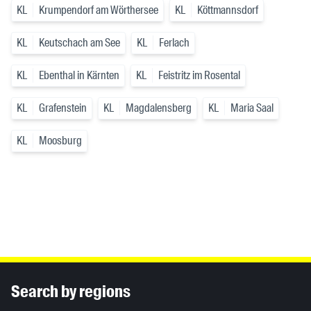
KL
Krumpendorf am Wörthersee
KL
Köttmannsdorf
KL
Keutschach am See
KL
Ferlach
KL
Ebenthal in Kärnten
KL
Feistritz im Rosental
KL
Grafenstein
KL
Magdalensberg
KL
Maria Saal
KL
Moosburg
Inhaltsinformationen
Search by regions