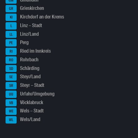
GM
Grieskirchen
GR
Kirchdorf an der Krems
KI
Linz – Stadt
L
Linz/Land
LL
Perg
PE
Ried im Innkreis
RI
Rohrbach
RO
Schärding
SD
Steyr/Land
SE
Steyr – Stadt
SR
Urfahr/Umgebung
UU
Vöcklabruck
VB
Wels – Stadt
WE
Wels/Land
WL