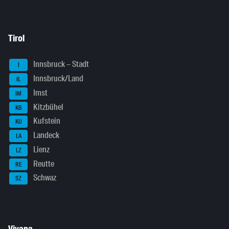
Tirol
Innsbruck – Stadt
I
Innsbruck/Land
IL
Imst
IM
Kitzbühel
KB
Kufstein
KU
Landeck
LA
Lienz
LZ
Reutte
RE
Schwaz
SZ