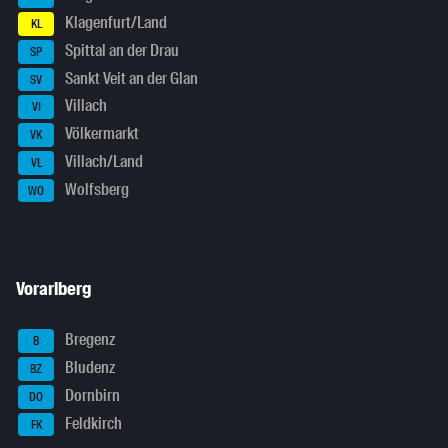
Klagenfurt/Land
KL
Spittal an der Drau
SP
Sankt Veit an der Glan
SV
Villach
VI
Völkermarkt
VK
Villach/Land
VL
Wolfsberg
WO
Vorarlberg
Bregenz
B
Bludenz
BZ
Dornbirn
DO
Feldkirch
FK