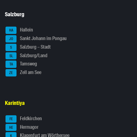
Salzburg
Hallein
HA
Sankt Johann im Pongau
JO
Salzburg – Stadt
S
Salzburg/Land
SL
Tamsweg
TA
Zell am See
ZE
Karintiya
Feldkirchen
FE
Hermagor
HE
Klagenfurt am Wörthersee
K