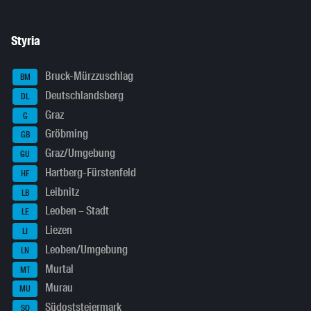
Styria
Bruck-Mürzzuschlag
BM
Deutschlandsberg
DL
Graz
G
Gröbming
GB
Graz/Umgebung
GU
Hartberg-Fürstenfeld
HF
Leibnitz
LB
Leoben – Stadt
LE
Liezen
LI
Leoben/Umgebung
LN
Murtal
MT
Murau
MU
Südoststeiermark
SO