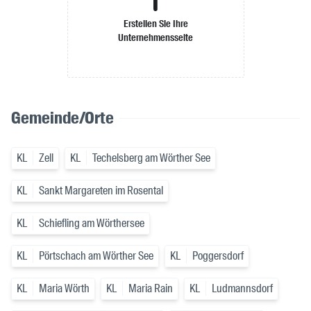
Erstellen Sie Ihre
Unternehmensseite
Gemeinde/Orte
KL
Zell
KL
Techelsberg am Wörther See
KL
Sankt Margareten im Rosental
KL
Schiefling am Wörthersee
KL
Pörtschach am Wörther See
KL
Poggersdorf
KL
Maria Wörth
KL
Maria Rain
KL
Ludmannsdorf