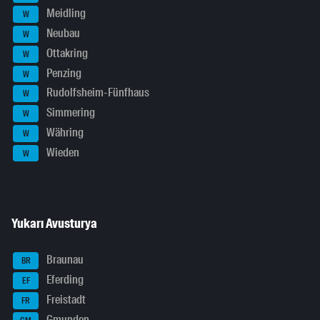
Meidling
W
Neubau
W
Ottakring
W
Penzing
W
Rudolfsheim-Fünfhaus
W
Simmering
W
Währing
W
Wieden
W
Yukarı Avusturya
Braunau
BR
Eferding
EF
Freistadt
FR
Gmunden