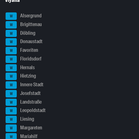
Viyana
Alsergrund
W
Brigittenau
W
Döbling
W
Donaustadt
W
Favoriten
W
Floridsdorf
W
Hernals
W
Hietzing
W
Innere Stadt
W
Josefstadt
W
Landstraße
W
Leopoldstadt
W
Liesing
W
Margareten
W
Mariahilf
W