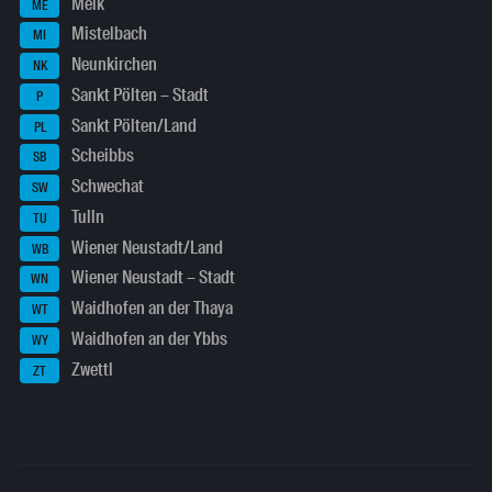
Melk
ME
Mistelbach
MI
Neunkirchen
NK
Sankt Pölten – Stadt
P
Sankt Pölten/Land
PL
Scheibbs
SB
Schwechat
SW
Tulln
TU
Wiener Neustadt/Land
WB
Wiener Neustadt – Stadt
WN
Waidhofen an der Thaya
WT
Waidhofen an der Ybbs
WY
Zwettl
ZT