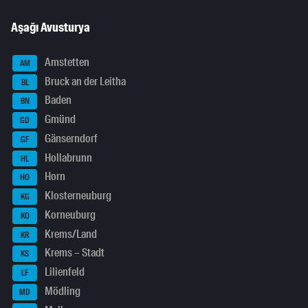
Aşağı Avusturya
Amstetten
AM
Bruck an der Leitha
BL
Baden
BN
Gmünd
GD
Gänserndorf
GF
Hollabrunn
HL
Horn
HO
Klosterneuburg
KG
Korneuburg
KO
Krems/Land
KR
Krems – Stadt
KS
Lilienfeld
LF
Mödling
MD