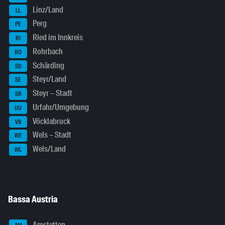
Linz/Land
LL
Perg
PE
Ried im Innkreis
RI
Rohrbach
RO
Schärding
SD
Steyr/Land
SE
Steyr – Stadt
SR
Urfahr/Umgebung
UU
Vöcklabruck
VB
Wels – Stadt
WE
Wels/Land
WL
Bassa Austria
Amstetten