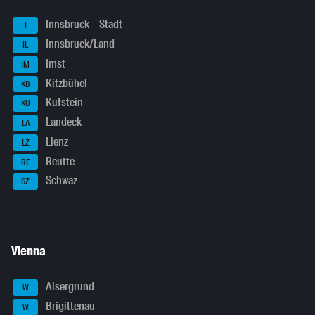
Innsbruck – Stadt
I
Innsbruck/Land
IL
Imst
IM
Kitzbühel
KB
Kufstein
KU
Landeck
LA
Lienz
LZ
Reutte
RE
Schwaz
SZ
Vienna
Alsergrund
W
Brigittenau
W