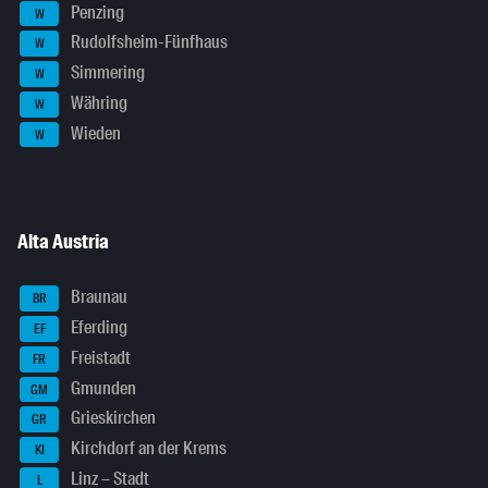
Penzing
W
Rudolfsheim-Fünfhaus
W
Simmering
W
Währing
W
Wieden
W
Alta Austria
Braunau
BR
Eferding
EF
Freistadt
FR
Gmunden
GM
Grieskirchen
GR
Kirchdorf an der Krems
KI
Linz – Stadt
L