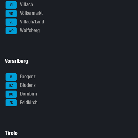
Villach
VI
Völkermarkt
VK
Villach/Land
VL
Wolfsberg
WO
Vorarlberg
Bregenz
B
Bludenz
BZ
Dornbirn
DO
Feldkirch
FK
Tirolo