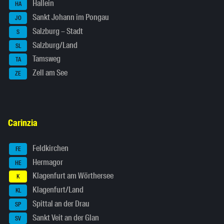
Hallein
HA
Sankt Johann im Pongau
JO
Salzburg – Stadt
S
Salzburg/Land
SL
Tamsweg
TA
Zell am See
ZE
Carinzia
Feldkirchen
FE
Hermagor
HE
Klagenfurt am Wörthersee
K
Klagenfurt/Land
KL
Spittal an der Drau
SP
Sankt Veit an der Glan
SV