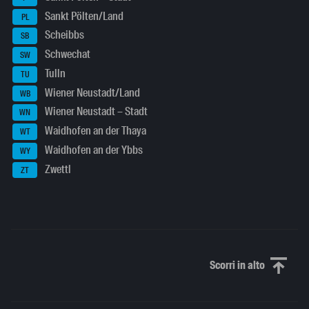
Sankt Pölten/Land
PL
Scheibbs
SB
Schwechat
SW
Tulln
TU
Wiener Neustadt/Land
WB
Wiener Neustadt – Stadt
WN
Waidhofen an der Thaya
WT
Waidhofen an der Ybbs
WY
Zwettl
ZT
Scorri in alto
Scorri in alto