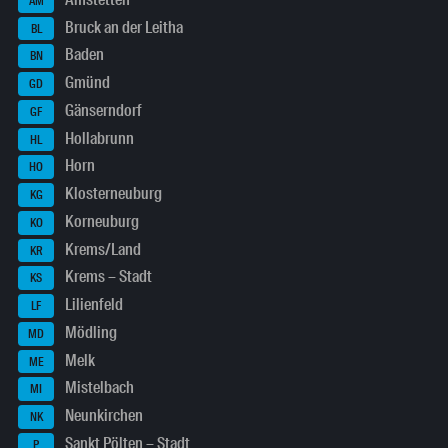
AM
Bruck an der Leitha
BL
Baden
BN
Gmünd
GD
Gänserndorf
GF
Hollabrunn
HL
Horn
HO
Klosterneuburg
KG
Korneuburg
KO
Krems/Land
KR
Krems – Stadt
KS
Lilienfeld
LF
Mödling
MD
Melk
ME
Mistelbach
MI
Neunkirchen
NK
Sankt Pölten – Stadt
P