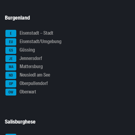
Burgenland
Eisenstadt – Stadt
E
Eisenstadt/Umgebung
EU
Güssing
GS
Jennersdorf
JE
Mattersburg
MA
Neusiedl am See
ND
Oberpullendorf
OP
Oberwart
OW
Salisburghese