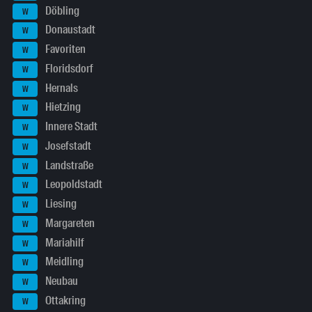
Döbling
W
Donaustadt
W
Favoriten
W
Floridsdorf
W
Hernals
W
Hietzing
W
Innere Stadt
W
Josefstadt
W
Landstraße
W
Leopoldstadt
W
Liesing
W
Margareten
W
Mariahilf
W
Meidling
W
Neubau
W
Ottakring
W