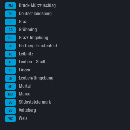
Bruck-Mürzzuschlag
BM
Deutschlandsberg
DL
Graz
G
Gröbming
GB
Graz/Umgebung
GU
Hartberg-Fürstenfeld
HF
Leibnitz
LB
Leoben – Stadt
LE
Liezen
LI
Leoben/Umgebung
LN
Murtal
MT
Murau
MU
Südoststeiermark
SO
Voitsberg
VO
Weiz
WZ