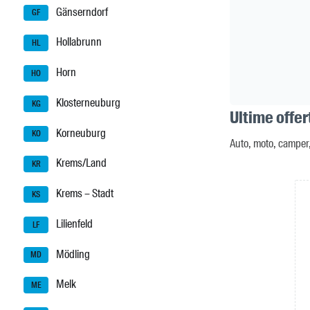
Gänserndorf
GF
Hollabrunn
HL
Horn
HO
Klosterneuburg
KG
Ultime offer
Korneuburg
KO
Auto, moto, camper,
Krems/Land
KR
Krems – Stadt
KS
Lilienfeld
LF
Mödling
MD
Melk
ME