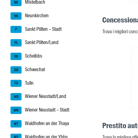
Mistelbach
MI
Neunkirchen
NK
Concessiona
Sankt Pölten – Stadt
P
Trova i migliori con
Sankt Pölten/Land
PL
Scheibbs
SB
Schwechat
SW
Tulln
TU
Wiener Neustadt/Land
WB
Wiener Neustadt – Stadt
WN
Waidhofen an der Thaya
Prestito au
WT
Waidhofen an der Ybbs
Trova la migliore of
WY