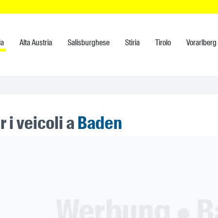
ia
Alta Austria
Salisburghese
Stiria
Tirolo
Vorarlberg
r i veicoli a
Baden
ner