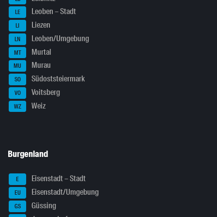
Leoben – Stadt
LE
Liezen
LI
Leoben/Umgebung
LN
Murtal
MT
Murau
MU
Südoststeiermark
SO
Voitsberg
VO
Weiz
WZ
Burgenland
Eisenstadt – Stadt
E
Eisenstadt/Umgebung
EU
Güssing
GS