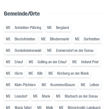
Gemeinde/Orte
ME
Artstetten-Pöbring
ME
Bergland
ME
Bischofstetten
ME
Blindenmarkt
ME
Dorfstetten
ME
Dunkelsteinerwald
ME
Emmersdorf an der Donau
ME
Erlauf
ME
Golling an der Erlauf
ME
Hofamt Priel
ME
Hürm
ME
Kilb
ME
Kirnberg an der Mank
ME
Klein-Pöchlarn
ME
Krummnußbaum
ME
Leiben
ME
Loosdorf
ME
Mank
ME
Marbach an der Donau
ME
Maria Taferl
ME
Melk
ME
Münichreith-Laimbach