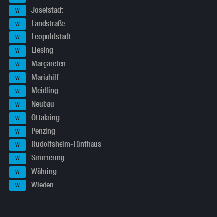
Josefstadt
W
Landstraße
W
Leopoldstadt
W
Liesing
W
Margareten
W
Mariahilf
W
Meidling
W
Neubau
W
Ottakring
W
Penzing
W
Rudolfsheim-Fünfhaus
W
Simmering
W
Währing
W
Wieden
W