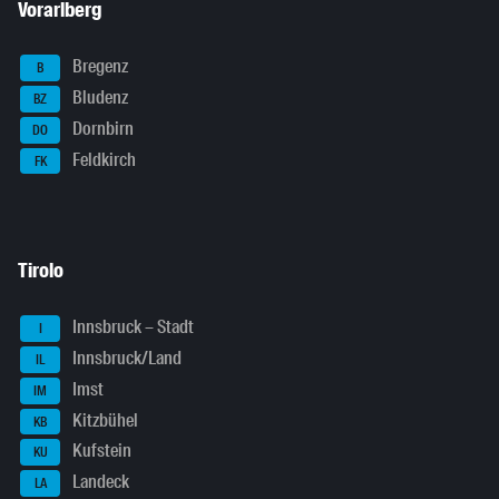
Vorarlberg
Bregenz
B
Bludenz
BZ
Dornbirn
DO
Feldkirch
FK
Tirolo
Innsbruck – Stadt
I
Innsbruck/Land
IL
Imst
IM
Kitzbühel
KB
Kufstein
KU
Landeck
LA