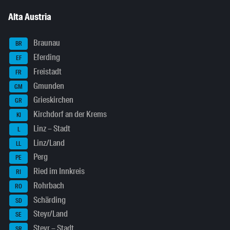
Alta Austria
Braunau
BR
Eferding
EF
Freistadt
FR
Gmunden
GM
Grieskirchen
GR
Kirchdorf an der Krems
KI
Linz – Stadt
L
Linz/Land
LL
Perg
PE
Ried im Innkreis
RI
Rohrbach
RO
Schärding
SD
Steyr/Land
SE
Steyr – Stadt
SR