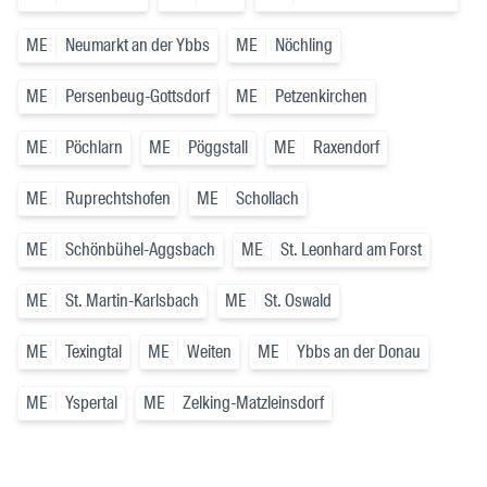
ME
Neumarkt an der Ybbs
ME
Nöchling
ME
Persenbeug-Gottsdorf
ME
Petzenkirchen
ME
Pöchlarn
ME
Pöggstall
ME
Raxendorf
ME
Ruprechtshofen
ME
Schollach
ME
Schönbühel-Aggsbach
ME
St. Leonhard am Forst
ME
St. Martin-Karlsbach
ME
St. Oswald
ME
Texingtal
ME
Weiten
ME
Ybbs an der Donau
ME
Yspertal
ME
Zelking-Matzleinsdorf