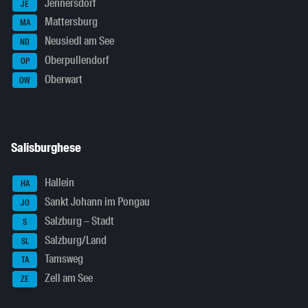
Jennersdorf
JE
Mattersburg
MA
Neusiedl am See
ND
Oberpullendorf
OP
Oberwart
OW
Salisburghese
Hallein
HA
Sankt Johann im Pongau
JO
Salzburg – Stadt
S
Salzburg/Land
SL
Tamsweg
TA
Zell am See
ZE