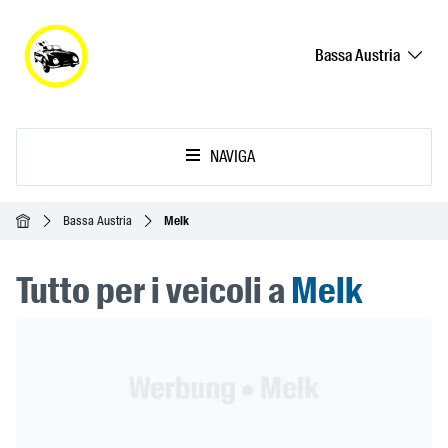
Bassa Austria
NAVIGA
Home
Bassa Austria
Melk
Tutto per i veicoli a
Melk
Header Banner