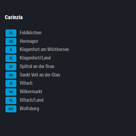
Carinzia
Feldkirchen
FE
Hermagor
HE
Klagenfurt am Wörthersee
K
Klagenfurt/Land
KL
Spittal an der Drau
SP
Sankt Veit an der Glan
SV
Villach
VI
Völkermarkt
VK
Villach/Land
VL
Wolfsberg
WO