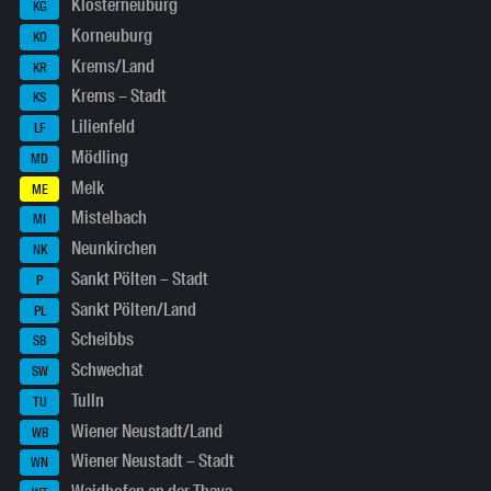
Klosterneuburg
KG
Korneuburg
KO
Krems/Land
KR
Krems – Stadt
KS
Lilienfeld
LF
Mödling
MD
Melk
ME
Mistelbach
MI
Neunkirchen
NK
Sankt Pölten – Stadt
P
Sankt Pölten/Land
PL
Scheibbs
SB
Schwechat
SW
Tulln
TU
Wiener Neustadt/Land
WB
Wiener Neustadt – Stadt
WN