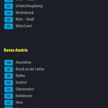
Urfahr/Umgebung
UU
Vöcklabruck
VB
Wels – Stadt
WE
Wels/Land
WL
Bassa Austria
Amstetten
AM
Bruck an der Leitha
BL
Baden
BN
Gmünd
GD
Gänserndorf
GF
Hollabrunn
HL
Horn
HO