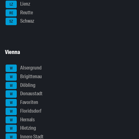
Lienz
LZ
Reutte
RE
Schwaz
SZ
Vienna
Alsergrund
W
Brigittenau
W
Döbling
W
Donaustadt
W
Favoriten
W
Floridsdorf
W
Hernals
W
Hietzing
W
Innere Stadt
W