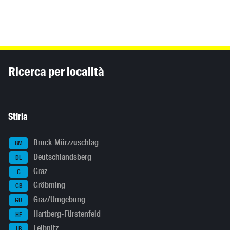
Inhaltsinformationen
Ricerca per località
Stiria
Bruck-Mürzzuschlag
BM
Deutschlandsberg
DL
Graz
G
Gröbming
GB
Graz/Umgebung
GU
Hartberg-Fürstenfeld
HF
Leibnitz
LB