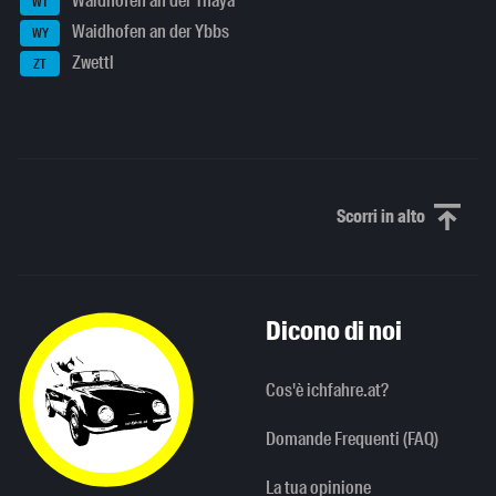
Waidhofen an der Thaya
WT
Waidhofen an der Ybbs
WY
Zwettl
ZT
Scorri in alto
Scorri in alto
Dicono di noi
Cos'è ichfahre.at?
Domande Frequenti (FAQ)
La tua opinione