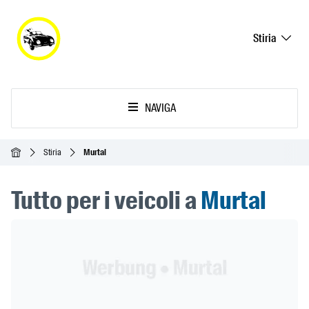
Stiria
NAVIGA
Home
Stiria
Murtal
Tutto per i veicoli a
Murtal
Header Banner