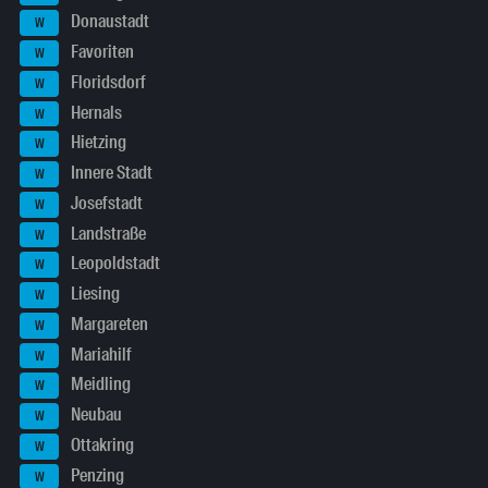
Donaustadt
W
Favoriten
W
Floridsdorf
W
Hernals
W
Hietzing
W
Innere Stadt
W
Josefstadt
W
Landstraße
W
Leopoldstadt
W
Liesing
W
Margareten
W
Mariahilf
W
Meidling
W
Neubau
W
Ottakring
W
Penzing
W