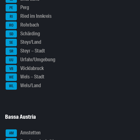
Perg
PE
Ried im Innkreis
RI
Rohrbach
RO
Schärding
SD
Steyr/Land
SE
Steyr – Stadt
SR
Urfahr/Umgebung
UU
Vöcklabruck
VB
Wels – Stadt
WE
Wels/Land
WL
Bassa Austria
Amstetten
AM