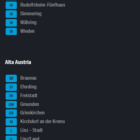
Rudolfsheim-Fünfhaus
W
Simmering
W
Währing
W
Wieden
W
Alta Austria
Braunau
BR
Eferding
EF
Freistadt
FR
Gmunden
GM
Grieskirchen
GR
Kirchdorf an der Krems
KI
Linz – Stadt
L
Linz/Land
LL