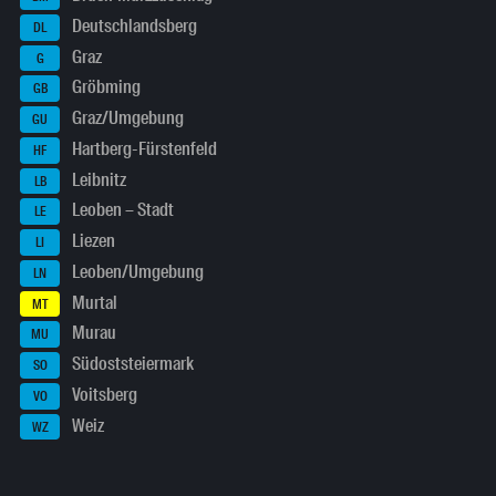
Deutschlandsberg
DL
Graz
G
Gröbming
GB
Graz/Umgebung
GU
Hartberg-Fürstenfeld
HF
Leibnitz
LB
Leoben – Stadt
LE
Liezen
LI
Leoben/Umgebung
LN
Murtal
MT
Murau
MU
Südoststeiermark
SO
Voitsberg
VO
Weiz
WZ