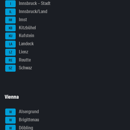
Innsbruck – Stadt
I
Innsbruck/Land
IL
Imst
IM
Kitzbühel
KB
Kufstein
KU
Landeck
LA
Lienz
LZ
Reutte
RE
Schwaz
SZ
Vienna
Alsergrund
W
Brigittenau
W
Döbling
W