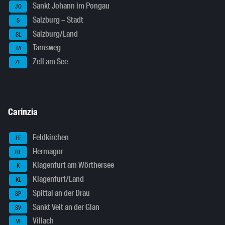
Sankt Johann im Pongau
JO
Salzburg – Stadt
S
Salzburg/Land
SL
Tamsweg
TA
Zell am See
ZE
Carinzia
Feldkirchen
FE
Hermagor
HE
Klagenfurt am Wörthersee
K
Klagenfurt/Land
KL
Spittal an der Drau
SP
Sankt Veit an der Glan
SV
Villach
VI