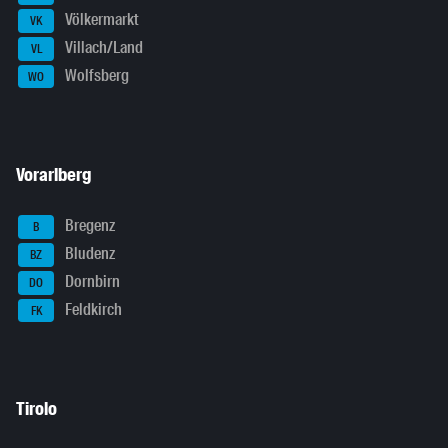
Völkermarkt
VK
Villach/Land
VL
Wolfsberg
WO
Vorarlberg
Bregenz
B
Bludenz
BZ
Dornbirn
DO
Feldkirch
FK
Tirolo