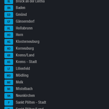
Bruck an der Leitha
BL
Baden
BN
Gmünd
GD
Gänserndorf
GF
Hollabrunn
HL
Horn
HO
Klosterneuburg
KG
Korneuburg
KO
Krems/Land
KR
Krems – Stadt
KS
Lilienfeld
LF
Mödling
MD
Melk
ME
Mistelbach
MI
Neunkirchen
NK
Sankt Pölten – Stadt
P