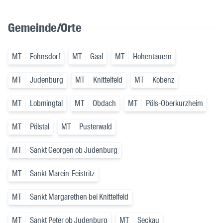
Gemeinde/Orte
MT
Fohnsdorf
MT
Gaal
MT
Hohentauern
MT
Judenburg
MT
Knittelfeld
MT
Kobenz
MT
Lobmingtal
MT
Obdach
MT
Pöls-Oberkurzheim
MT
Pölstal
MT
Pusterwald
MT
Sankt Georgen ob Judenburg
MT
Sankt Marein-Feistritz
MT
Sankt Margarethen bei Knittelfeld
MT
Sankt Peter ob Judenburg
MT
Seckau