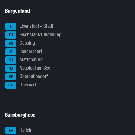
Burgenland
Eisenstadt – Stadt
E
Eisenstadt/Umgebung
EU
Güssing
GS
Jennersdorf
JE
Mattersburg
MA
Neusiedl am See
ND
Oberpullendorf
OP
Oberwart
OW
Salisburghese
Hallein
HA