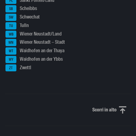
Sankt Pölten/Land
PL
Scheibbs
SB
Schwechat
SW
Tulln
TU
Wiener Neustadt/Land
WB
Wiener Neustadt – Stadt
WN
Waidhofen an der Thaya
WT
Waidhofen an der Ybbs
WY
Zwettl
ZT
Scorri in alto
Scorri in alto