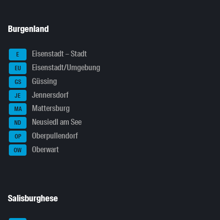
Burgenland
Eisenstadt – Stadt
E
Eisenstadt/Umgebung
EU
Güssing
GS
Jennersdorf
JE
Mattersburg
MA
Neusiedl am See
ND
Oberpullendorf
OP
Oberwart
OW
Salisburghese