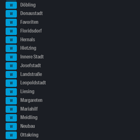
Döbling
W
Donaustadt
W
Favoriten
W
Floridsdorf
W
Hernals
W
Hietzing
W
Innere Stadt
W
Josefstadt
W
Landstraße
W
Leopoldstadt
W
Liesing
W
Margareten
W
Mariahilf
W
Meidling
W
Neubau
W
Ottakring
W