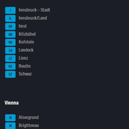
Innsbruck – Stadt
I
Innsbruck/Land
IL
Imst
IM
Kitzbühel
KB
Kufstein
KU
Landeck
LA
Lienz
LZ
Reutte
RE
Schwaz
SZ
Vienna
Alsergrund
W
Brigittenau
W