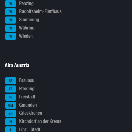
Penzing
W
Rudolfsheim-Fünfhaus
W
Simmering
W
Währing
W
Wieden
W
Alta Austria
Braunau
BR
Eferding
EF
Freistadt
FR
Gmunden
GM
Grieskirchen
GR
Kirchdorf an der Krems
KI
Linz – Stadt
L