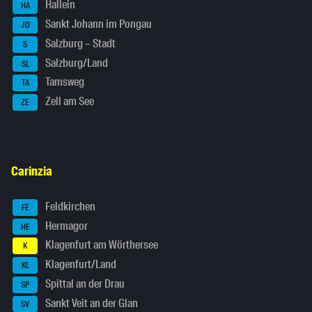
Hallein
HA
Sankt Johann im Pongau
JO
Salzburg – Stadt
S
Salzburg/Land
SL
Tamsweg
TA
Zell am See
ZE
Carinzia
Feldkirchen
FE
Hermagor
HE
Klagenfurt am Wörthersee
K
Klagenfurt/Land
KL
Spittal an der Drau
SP
Sankt Veit an der Glan
SV