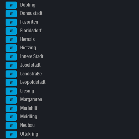
Döbling
W
Donaustadt
W
Favoriten
W
Floridsdorf
W
Hernals
W
Hietzing
W
Innere Stadt
W
Josefstadt
W
Landstraße
W
Leopoldstadt
W
Liesing
W
Margareten
W
Mariahilf
W
Meidling
W
Neubau
W
Ottakring
W