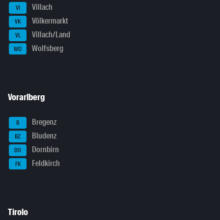
Villach
VI
Völkermarkt
VK
Villach/Land
VL
Wolfsberg
WO
Vorarlberg
Bregenz
B
Bludenz
BZ
Dornbirn
DO
Feldkirch
FK
Tirolo