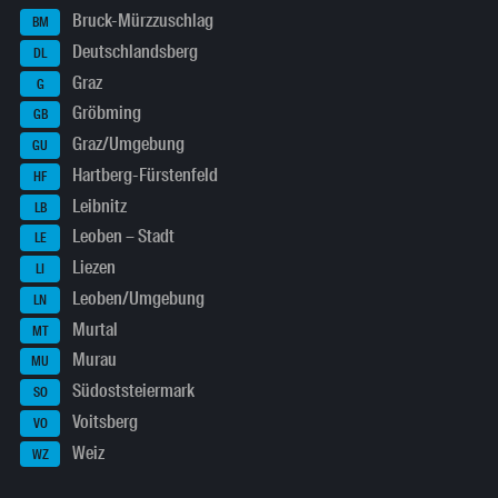
Bruck-Mürzzuschlag
BM
Deutschlandsberg
DL
Graz
G
Gröbming
GB
Graz/Umgebung
GU
Hartberg-Fürstenfeld
HF
Leibnitz
LB
Leoben – Stadt
LE
Liezen
LI
Leoben/Umgebung
LN
Murtal
MT
Murau
MU
Südoststeiermark
SO
Voitsberg
VO
Weiz
WZ