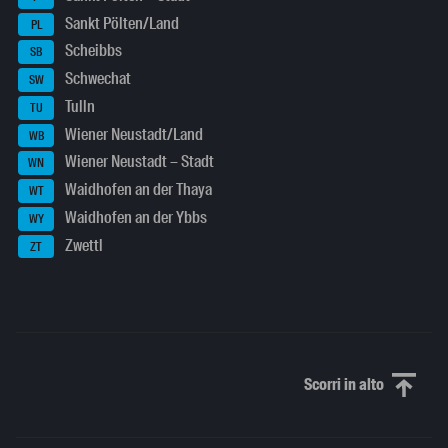
Sankt Pölten/Land
PL
Scheibbs
SB
Schwechat
SW
Tulln
TU
Wiener Neustadt/Land
WB
Wiener Neustadt – Stadt
WN
Waidhofen an der Thaya
WT
Waidhofen an der Ybbs
WY
Zwettl
ZT
Scorri in alto
Scorri in alto