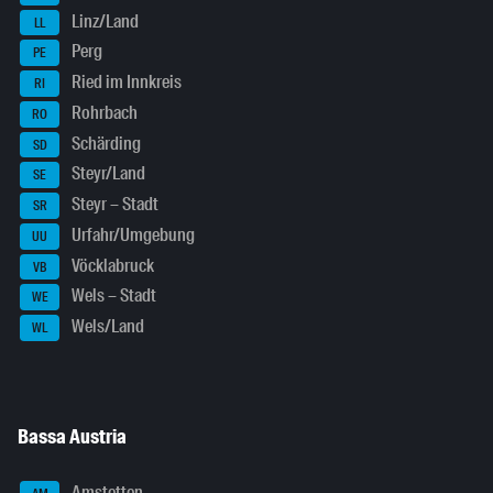
Linz/Land
LL
Perg
PE
Ried im Innkreis
RI
Rohrbach
RO
Schärding
SD
Steyr/Land
SE
Steyr – Stadt
SR
Urfahr/Umgebung
UU
Vöcklabruck
VB
Wels – Stadt
WE
Wels/Land
WL
Bassa Austria
Amstetten