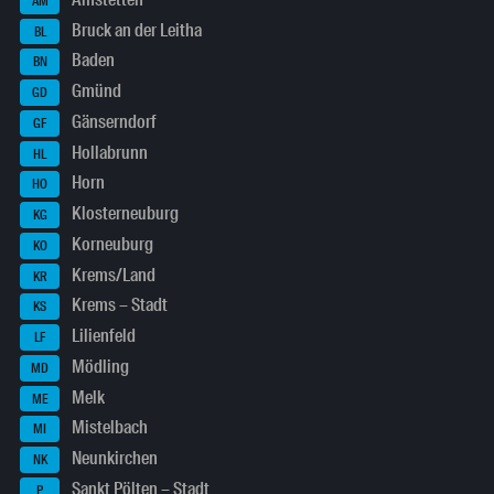
AM
Bruck an der Leitha
BL
Baden
BN
Gmünd
GD
Gänserndorf
GF
Hollabrunn
HL
Horn
HO
Klosterneuburg
KG
Korneuburg
KO
Krems/Land
KR
Krems – Stadt
KS
Lilienfeld
LF
Mödling
MD
Melk
ME
Mistelbach
MI
Neunkirchen
NK
Sankt Pölten – Stadt
P