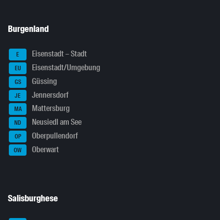
Burgenland
Eisenstadt – Stadt
E
Eisenstadt/Umgebung
EU
Güssing
GS
Jennersdorf
JE
Mattersburg
MA
Neusiedl am See
ND
Oberpullendorf
OP
Oberwart
OW
Salisburghese