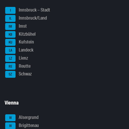
Innsbruck – Stadt
I
Innsbruck/Land
IL
Imst
IM
Kitzbühel
KB
Kufstein
KU
Landeck
LA
Lienz
LZ
Reutte
RE
Schwaz
SZ
Vienna
Alsergrund
W
Brigittenau
W