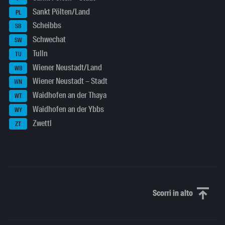
Sankt Pölten/Land
PL
Scheibbs
SB
Schwechat
SW
Tulln
TU
Wiener Neustadt/Land
WB
Wiener Neustadt – Stadt
WN
Waidhofen an der Thaya
WT
Waidhofen an der Ybbs
WY
Zwettl
ZT
Scorri in alto
Scorri in alto