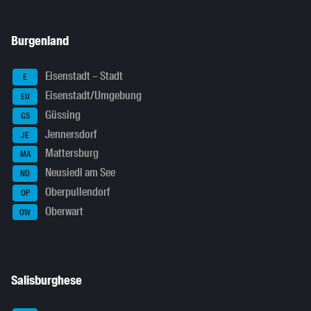
Burgenland
Eisenstadt – Stadt
E
Eisenstadt/Umgebung
EU
Güssing
GS
Jennersdorf
JE
Mattersburg
MA
Neusiedl am See
ND
Oberpullendorf
OP
Oberwart
OW
Salisburghese