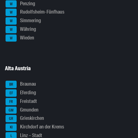
Penzing
W
Rudolfsheim-Fünfhaus
W
Simmering
W
Währing
W
Wieden
W
Alta Austria
Braunau
BR
Eferding
EF
Freistadt
FR
Gmunden
GM
Grieskirchen
GR
Kirchdorf an der Krems
KI
Linz – Stadt
L