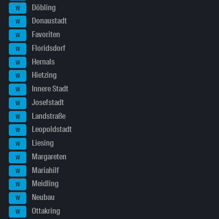
Döbling
W
Donaustadt
W
Favoriten
W
Floridsdorf
W
Hernals
W
Hietzing
W
Innere Stadt
W
Josefstadt
W
Landstraße
W
Leopoldstadt
W
Liesing
W
Margareten
W
Mariahilf
W
Meidling
W
Neubau
W
Ottakring
W