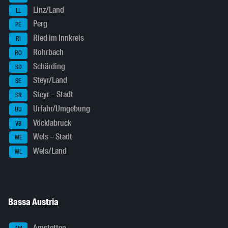
Linz/Land
LL
Perg
PE
Ried im Innkreis
RI
Rohrbach
RO
Schärding
SD
Steyr/Land
SE
Steyr – Stadt
SR
Urfahr/Umgebung
UU
Vöcklabruck
VB
Wels – Stadt
WE
Wels/Land
WL
Bassa Austria
Amstetten