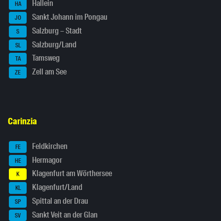
Hallein
HA
Sankt Johann im Pongau
JO
Salzburg – Stadt
S
Salzburg/Land
SL
Tamsweg
TA
Zell am See
ZE
Carinzia
Feldkirchen
FE
Hermagor
HE
Klagenfurt am Wörthersee
K
Klagenfurt/Land
KL
Spittal an der Drau
SP
Sankt Veit an der Glan
SV