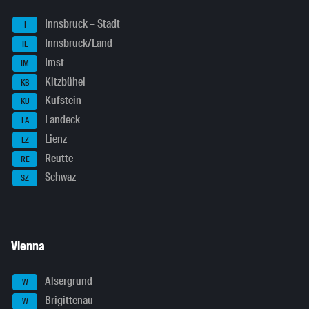
Innsbruck – Stadt
I
Innsbruck/Land
IL
Imst
IM
Kitzbühel
KB
Kufstein
KU
Landeck
LA
Lienz
LZ
Reutte
RE
Schwaz
SZ
Vienna
Alsergrund
W
Brigittenau
W