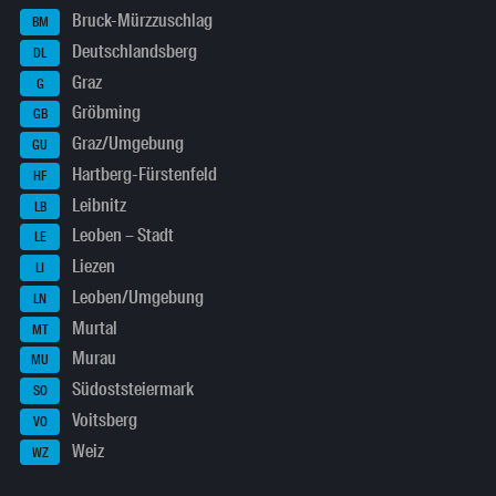
Bruck-Mürzzuschlag
BM
Deutschlandsberg
DL
Graz
G
Gröbming
GB
Graz/Umgebung
GU
Hartberg-Fürstenfeld
HF
Leibnitz
LB
Leoben – Stadt
LE
Liezen
LI
Leoben/Umgebung
LN
Murtal
MT
Murau
MU
Südoststeiermark
SO
Voitsberg
VO
Weiz
WZ