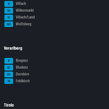
Villach
VI
Völkermarkt
VK
Villach/Land
VL
Wolfsberg
WO
Vorarlberg
Bregenz
B
Bludenz
BZ
Dornbirn
DO
Feldkirch
FK
Tirolo