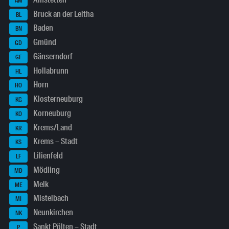
AM
Bruck an der Leitha
BL
Baden
BN
Gmünd
GD
Gänserndorf
GF
Hollabrunn
HL
Horn
HO
Klosterneuburg
KG
Korneuburg
KO
Krems/Land
KR
Krems – Stadt
KS
Lilienfeld
LF
Mödling
MD
Melk
ME
Mistelbach
MI
Neunkirchen
NK
Sankt Pölten – Stadt
P