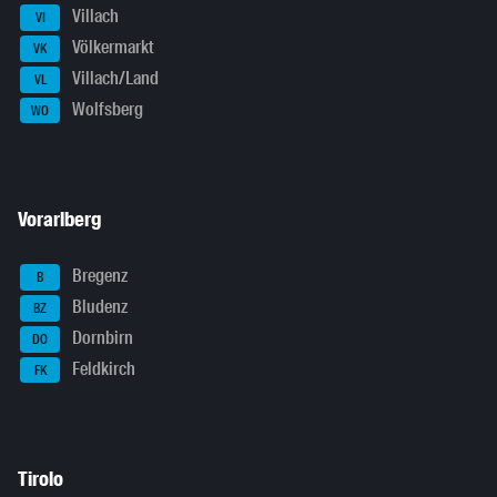
Villach
VI
Völkermarkt
VK
Villach/Land
VL
Wolfsberg
WO
Vorarlberg
Bregenz
B
Bludenz
BZ
Dornbirn
DO
Feldkirch
FK
Tirolo