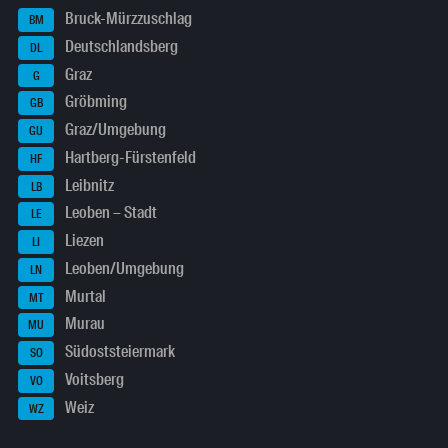
Bruck-Mürzzuschlag
BM
Deutschlandsberg
DL
Graz
G
Gröbming
GB
Graz/Umgebung
GU
Hartberg-Fürstenfeld
HF
Leibnitz
LB
Leoben – Stadt
LE
Liezen
LI
Leoben/Umgebung
LN
Murtal
MT
Murau
MU
Südoststeiermark
SO
Voitsberg
VO
Weiz
WZ