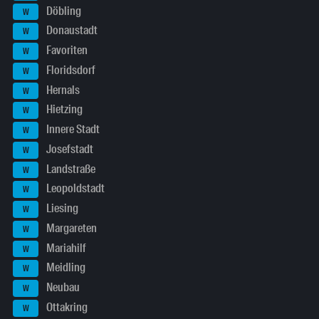
Döbling
W
Donaustadt
W
Favoriten
W
Floridsdorf
W
Hernals
W
Hietzing
W
Innere Stadt
W
Josefstadt
W
Landstraße
W
Leopoldstadt
W
Liesing
W
Margareten
W
Mariahilf
W
Meidling
W
Neubau
W
Ottakring
W