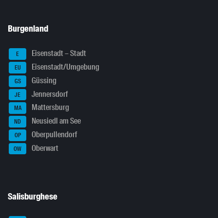
Burgenland
Eisenstadt – Stadt
E
Eisenstadt/Umgebung
EU
Güssing
GS
Jennersdorf
JE
Mattersburg
MA
Neusiedl am See
ND
Oberpullendorf
OP
Oberwart
OW
Salisburghese