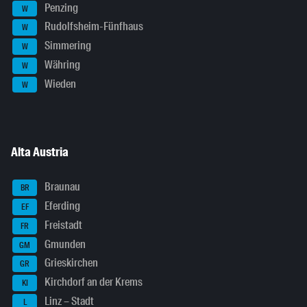
Penzing
W
Rudolfsheim-Fünfhaus
W
Simmering
W
Währing
W
Wieden
W
Alta Austria
Braunau
BR
Eferding
EF
Freistadt
FR
Gmunden
GM
Grieskirchen
GR
Kirchdorf an der Krems
KI
Linz – Stadt
L