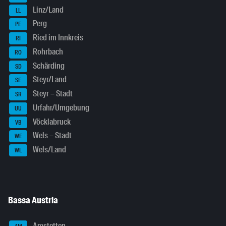
Linz/Land
LL
Perg
PE
Ried im Innkreis
RI
Rohrbach
RO
Schärding
SD
Steyr/Land
SE
Steyr – Stadt
SR
Urfahr/Umgebung
UU
Vöcklabruck
VB
Wels – Stadt
WE
Wels/Land
WL
Bassa Austria
Amstetten