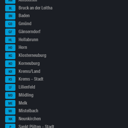
AM
Bruck an der Leitha
BL
Baden
BN
Gmünd
GD
Gänserndorf
GF
Hollabrunn
HL
Horn
HO
Klosterneuburg
KG
Korneuburg
KO
Krems/Land
KR
Krems – Stadt
KS
Lilienfeld
LF
Mödling
MD
Melk
ME
Mistelbach
MI
Neunkirchen
NK
Sankt Pölten – Stadt
P