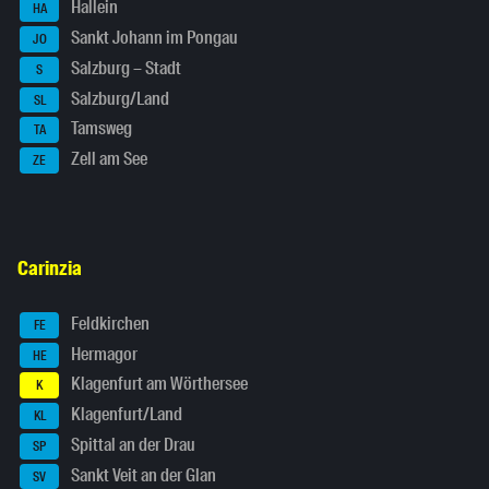
Hallein
HA
Sankt Johann im Pongau
JO
Salzburg – Stadt
S
Salzburg/Land
SL
Tamsweg
TA
Zell am See
ZE
Carinzia
Feldkirchen
FE
Hermagor
HE
Klagenfurt am Wörthersee
K
Klagenfurt/Land
KL
Spittal an der Drau
SP
Sankt Veit an der Glan
SV