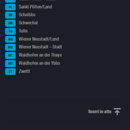
Sankt Pölten/Land
PL
Scheibbs
SB
Schwechat
SW
Tulln
TU
Wiener Neustadt/Land
WB
Wiener Neustadt – Stadt
WN
Waidhofen an der Thaya
WT
Waidhofen an der Ybbs
WY
Zwettl
ZT
Scorri in alto
Scorri in alto