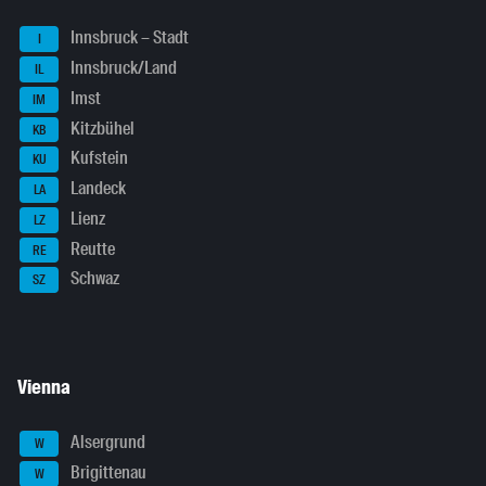
Innsbruck – Stadt
I
Innsbruck/Land
IL
Imst
IM
Kitzbühel
KB
Kufstein
KU
Landeck
LA
Lienz
LZ
Reutte
RE
Schwaz
SZ
Vienna
Alsergrund
W
Brigittenau
W