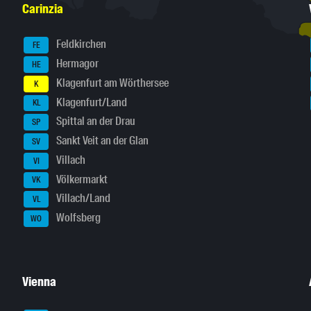
Carinzia
Feldkirchen
FE
Hermagor
HE
Klagenfurt am Wörthersee
K
Klagenfurt/Land
KL
Spittal an der Drau
SP
Sankt Veit an der Glan
SV
Villach
VI
Völkermarkt
VK
Villach/Land
VL
Wolfsberg
WO
Vienna