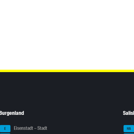
Burgenland
Sali
Eisenstadt – Stadt
E
HA