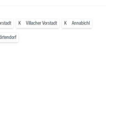
orstadt
K
Villacher Vorstadt
K
Annabichl
örtendorf