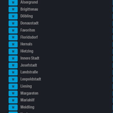
Alsergrund
W
Brigittenau
W
Döbling
W
Donaustadt
W
Favoriten
W
Floridsdorf
W
Hernals
W
Hietzing
W
Innere Stadt
W
Josefstadt
W
Landstraße
W
Leopoldstadt
W
Liesing
W
Margareten
W
Mariahilf
W
Meidling
W