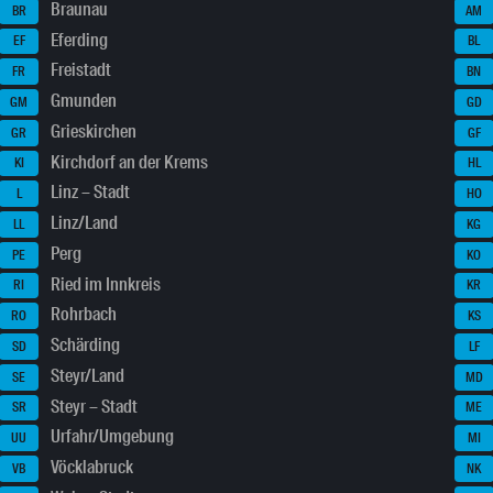
Braunau
BR
AM
Eferding
EF
BL
Freistadt
FR
BN
Gmunden
GM
GD
Grieskirchen
GR
GF
Kirchdorf an der Krems
KI
HL
Linz – Stadt
L
HO
Linz/Land
LL
KG
Perg
PE
KO
Ried im Innkreis
RI
KR
Rohrbach
RO
KS
Schärding
SD
LF
Steyr/Land
SE
MD
Steyr – Stadt
SR
ME
Urfahr/Umgebung
UU
MI
Vöcklabruck
VB
NK