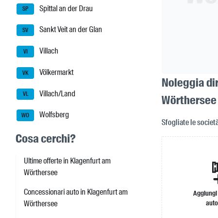
Spittal an der Drau
SP
Sankt Veit an der Glan
SV
Villach
VI
Völkermarkt
VK
Noleggia di
Villach/Land
VL
Wörthersee
Wolfsberg
WO
Sfogliate le societ
Cosa cerchi?
Ultime offerte in Klagenfurt am
Wörthersee
Concessionari auto in Klagenfurt am
Aggiungi
auto
Wörthersee