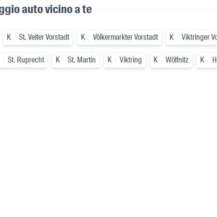
eggio auto vicino a te
K
St. Veiter Vorstadt
K
Völkermarkter Vorstadt
K
Viktringer V
St. Ruprecht
K
St. Martin
K
Viktring
K
Wölfnitz
K
H