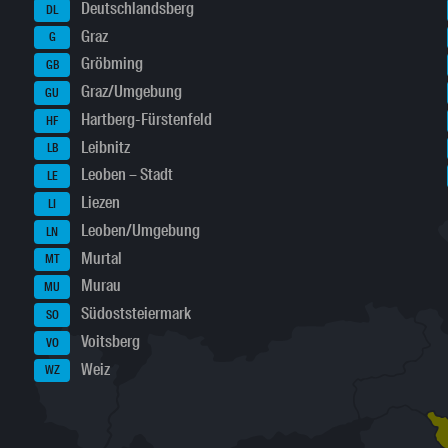
Deutschlandsberg
DL
Graz
G
Gröbming
GB
Graz/Umgebung
GU
Hartberg-Fürstenfeld
HF
Leibnitz
LB
Leoben – Stadt
LE
Liezen
LI
Leoben/Umgebung
LN
Murtal
MT
Murau
MU
Südoststeiermark
SO
Voitsberg
VO
Weiz
WZ