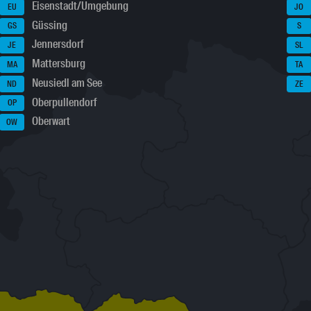
Eisenstadt/Umgebung
EU
JO
Güssing
GS
S
Jennersdorf
JE
SL
Mattersburg
MA
TA
Neusiedl am See
ND
ZE
Oberpullendorf
OP
Oberwart
OW