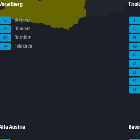
Vorarlberg
Tirol
Bregenz
B
I
Bludenz
BZ
IL
Dornbirn
DO
IM
Feldkirch
FK
KB
KU
LA
LZ
RE
SZ
Alta Austria
Bass