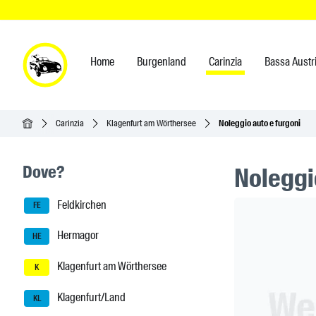
Home
Burgenland
Carinzia
Bassa Austr
Home
Carinzia
Klagenfurt am Wörthersee
Noleggio auto e furgoni
Seitenleisten-Navigation
Dove?
Noleggio
Feldkirchen
Header Ban
FE
Hermagor
HE
Klagenfurt am Wörthersee
K
Klagenfurt/Land
KL