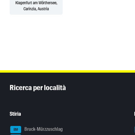
Klagenfurt am Wörthersee,
Carinzia, Austria
Inhaltsinformationen
Ricerca per località
Stiria
Bruck-Mürzzuschlag
BM