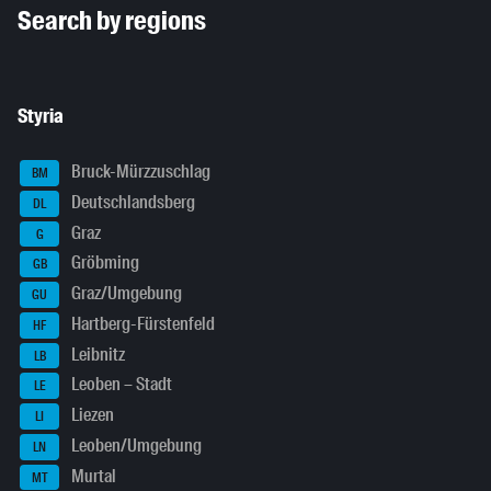
Search by regions
Styria
Bruck-Mürzzuschlag
BM
Deutschlandsberg
DL
Graz
G
Gröbming
GB
Graz/Umgebung
GU
Hartberg-Fürstenfeld
HF
Leibnitz
LB
Leoben – Stadt
LE
Liezen
LI
Leoben/Umgebung
LN
Murtal
MT