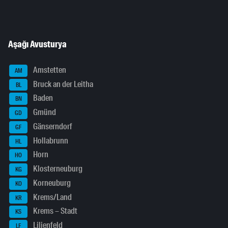
Aşağı Avusturya
Amstetten
AM
Bruck an der Leitha
BL
Baden
BN
Gmünd
GD
Gänserndorf
GF
Hollabrunn
HL
Horn
HO
Klosterneuburg
KG
Korneuburg
KO
Krems/Land
KR
Krems – Stadt
KS
Lilienfeld
LF