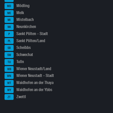
Mödling
MD
Melk
ME
Mistelbach
MI
Neunkirchen
NK
Sankt Pölten – Stadt
P
Sankt Pölten/Land
PL
Scheibbs
SB
Schwechat
SW
Tulln
TU
Wiener Neustadt/Land
WB
Wiener Neustadt – Stadt
WN
Waidhofen an der Thaya
WT
Waidhofen an der Ybbs
WY
Zwettl
ZT