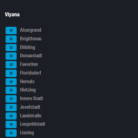
Viyana
Alsergrund
W
Brigittenau
W
Döbling
W
Donaustadt
W
Favoriten
W
Floridsdorf
W
Hernals
W
Hietzing
W
Innere Stadt
W
Josefstadt
W
Landstraße
W
Leopoldstadt
W
Liesing
W