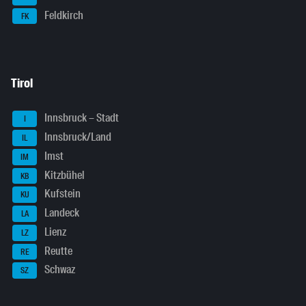
Feldkirch
FK
Tirol
Innsbruck – Stadt
I
Innsbruck/Land
IL
Imst
IM
Kitzbühel
KB
Kufstein
KU
Landeck
LA
Lienz
LZ
Reutte
RE
Schwaz
SZ