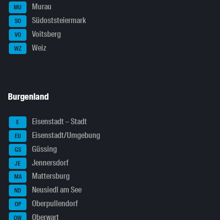
Murau
MU
Südoststeiermark
SO
Voitsberg
VO
Weiz
WZ
Burgenland
Eisenstadt – Stadt
E
Eisenstadt/Umgebung
EU
Güssing
GS
Jennersdorf
JE
Mattersburg
MA
Neusiedl am See
ND
Oberpullendorf
OP
Oberwart
OW