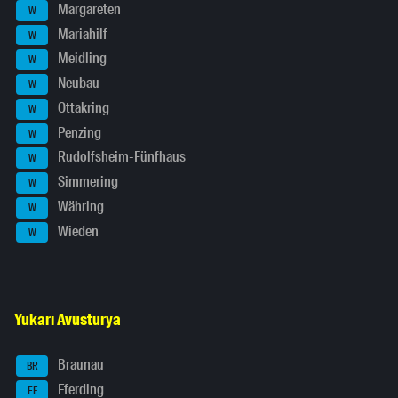
Margareten
W
Mariahilf
W
Meidling
W
Neubau
W
Ottakring
W
Penzing
W
Rudolfsheim-Fünfhaus
W
Simmering
W
Währing
W
Wieden
W
Yukarı Avusturya
Braunau
BR
Eferding
EF