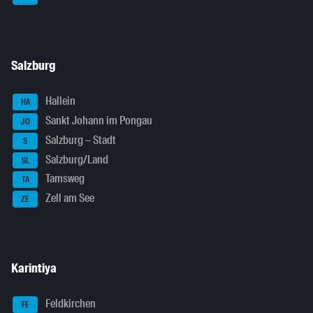
Salzburg
Hallein
HA
Sankt Johann im Pongau
JO
Salzburg – Stadt
S
Salzburg/Land
SL
Tamsweg
TA
Zell am See
ZE
Karintiya
Feldkirchen
FE