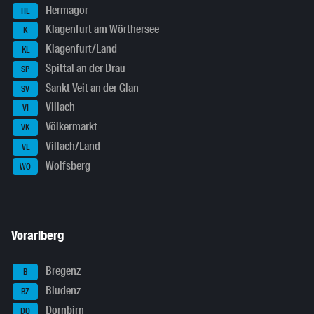
Hermagor
HE
Klagenfurt am Wörthersee
K
Klagenfurt/Land
KL
Spittal an der Drau
SP
Sankt Veit an der Glan
SV
Villach
VI
Völkermarkt
VK
Villach/Land
VL
Wolfsberg
WO
Vorarlberg
Bregenz
B
Bludenz
BZ
Dornbirn
DO