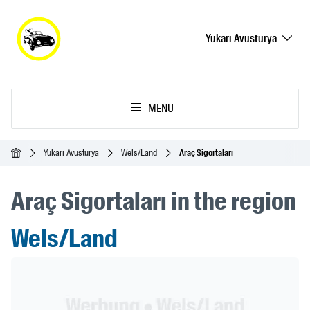
Yukarı Avusturya
MENU
Ana Sayfa
Yukarı Avusturya
Wels/Land
Araç Sigortaları
Araç Sigortaları in the region
Wels/Land
Header Banner