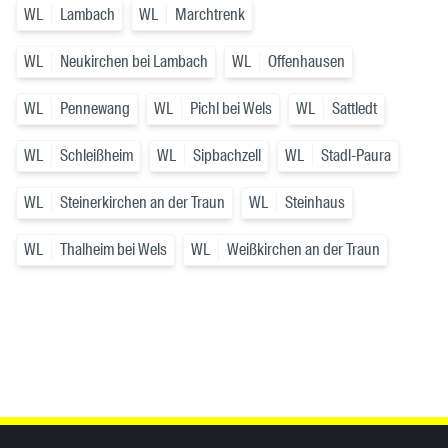
WL
Lambach
WL
Marchtrenk
WL
Neukirchen bei Lambach
WL
Offenhausen
WL
Pennewang
WL
Pichl bei Wels
WL
Sattledt
WL
Schleißheim
WL
Sipbachzell
WL
Stadl-Paura
WL
Steinerkirchen an der Traun
WL
Steinhaus
WL
Thalheim bei Wels
WL
Weißkirchen an der Traun
Inhaltsinformationen