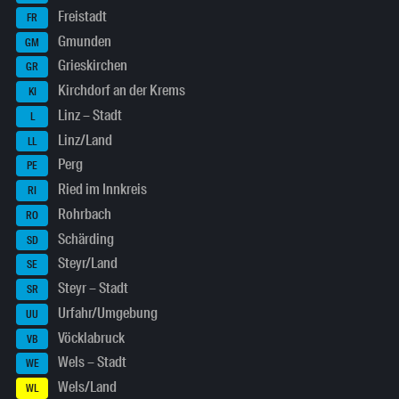
Freistadt
FR
Gmunden
GM
Grieskirchen
GR
Kirchdorf an der Krems
KI
Linz – Stadt
L
Linz/Land
LL
Perg
PE
Ried im Innkreis
RI
Rohrbach
RO
Schärding
SD
Steyr/Land
SE
Steyr – Stadt
SR
Urfahr/Umgebung
UU
Vöcklabruck
VB
Wels – Stadt
WE
Wels/Land
WL