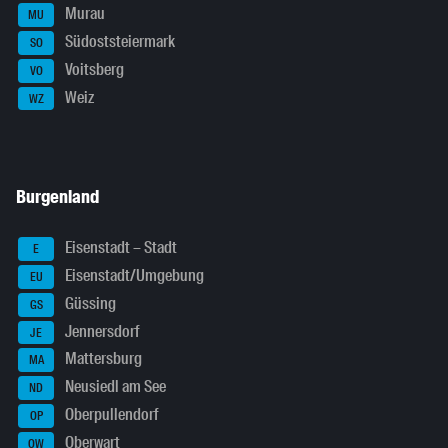
Murau
MU
Südoststeiermark
SO
Voitsberg
VO
Weiz
WZ
Burgenland
Eisenstadt – Stadt
E
Eisenstadt/Umgebung
EU
Güssing
GS
Jennersdorf
JE
Mattersburg
MA
Neusiedl am See
ND
Oberpullendorf
OP
Oberwart
OW