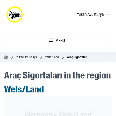
Yukarı Avusturya
MENU
Ana Sayfa
Yukarı Avusturya
Wels/Land
Araç Sigortaları
Araç Sigortaları in the region
Wels/Land
Header Banner