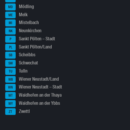
Mödling
MD
Melk
ME
Mistelbach
MI
Neunkirchen
NK
Sankt Pölten – Stadt
P
Sankt Pölten/Land
PL
Scheibbs
SB
Schwechat
SW
Tulln
TU
Wiener Neustadt/Land
WB
Wiener Neustadt – Stadt
WN
Waidhofen an der Thaya
WT
Waidhofen an der Ybbs
WY
Zwettl
ZT