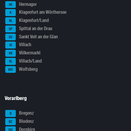
Hermagor
HE
Klagenfurt am Wörthersee
K
Klagenfurt/Land
KL
Spittal an der Drau
SP
Sankt Veit an der Glan
SV
Villach
VI
Völkermarkt
VK
Villach/Land
VL
Wolfsberg
WO
Vorarlberg
Bregenz
B
Bludenz
BZ
Dornbirn
DO