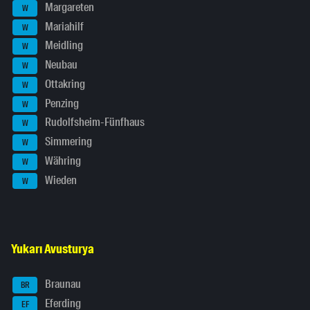
Margareten
W
Mariahilf
W
Meidling
W
Neubau
W
Ottakring
W
Penzing
W
Rudolfsheim-Fünfhaus
W
Simmering
W
Währing
W
Wieden
W
Yukarı Avusturya
Braunau
BR
Eferding
EF