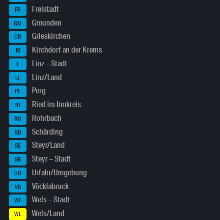
Freistadt
FR
Gmunden
GM
Grieskirchen
GR
Kirchdorf an der Krems
KI
Linz – Stadt
L
Linz/Land
LL
Perg
PE
Ried im Innkreis
RI
Rohrbach
RO
Schärding
SD
Steyr/Land
SE
Steyr – Stadt
SR
Urfahr/Umgebung
UU
Vöcklabruck
VB
Wels – Stadt
WE
Wels/Land
WL