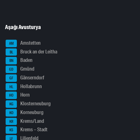
Aşağı Avusturya
Amstetten
AM
Bruck an der Leitha
BL
Baden
BN
Gmünd
GD
Gänserndorf
GF
Hollabrunn
HL
Horn
HO
Klosterneuburg
KG
Korneuburg
KO
Krems/Land
KR
Krems – Stadt
KS
Lilienfeld
LF