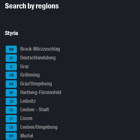
Search by regions
Styria
Bruck-Mürzzuschlag
BM
Deutschlandsberg
DL
Graz
G
Gröbming
GB
Graz/Umgebung
GU
Hartberg-Fürstenfeld
HF
Leibnitz
LB
Leoben – Stadt
LE
Liezen
LI
Leoben/Umgebung
LN
Murtal
MT