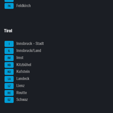
Feldkirch
FK
Tirol
Innsbruck – Stadt
I
Innsbruck/Land
IL
Imst
IM
Kitzbühel
KB
Kufstein
KU
Landeck
LA
Lienz
LZ
Reutte
RE
Schwaz
SZ