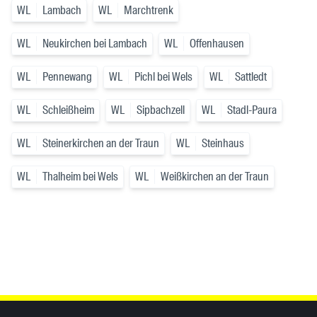
WL
Lambach
WL
Marchtrenk
WL
Neukirchen bei Lambach
WL
Offenhausen
WL
Pennewang
WL
Pichl bei Wels
WL
Sattledt
WL
Schleißheim
WL
Sipbachzell
WL
Stadl-Paura
WL
Steinerkirchen an der Traun
WL
Steinhaus
WL
Thalheim bei Wels
WL
Weißkirchen an der Traun
Inhaltsinformationen