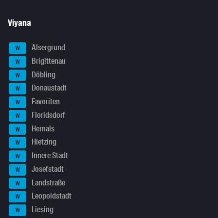
Viyana
Alsergrund
W
Brigittenau
W
Döbling
W
Donaustadt
W
Favoriten
W
Floridsdorf
W
Hernals
W
Hietzing
W
Innere Stadt
W
Josefstadt
W
Landstraße
W
Leopoldstadt
W
Liesing
W