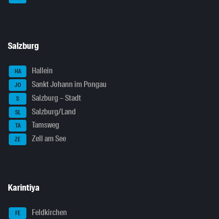
Salzburg
Hallein
HA
Sankt Johann im Pongau
JO
Salzburg – Stadt
S
Salzburg/Land
SL
Tamsweg
TA
Zell am See
ZE
Karintiya
Feldkirchen
FE