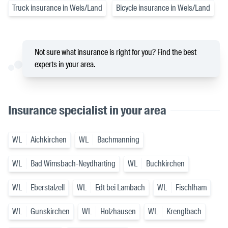
Truck insurance in Wels/Land
Bicycle insurance in Wels/Land
Not sure what insurance is right for you? Find the best
experts in your area.
Insurance specialist in your area
WL
Aichkirchen
WL
Bachmanning
WL
Bad Wimsbach-Neydharting
WL
Buchkirchen
WL
Eberstalzell
WL
Edt bei Lambach
WL
Fischlham
WL
Gunskirchen
WL
Holzhausen
WL
Krenglbach