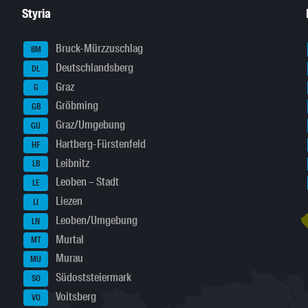
Styria
Bruck-Mürzzuschlag
BM
Deutschlandsberg
DL
Graz
G
Gröbming
GB
Graz/Umgebung
GU
Hartberg-Fürstenfeld
HF
Leibnitz
LB
Leoben – Stadt
LE
Liezen
LI
Leoben/Umgebung
LN
Murtal
MT
Murau
MU
Südoststeiermark
SO
Voitsberg
VO