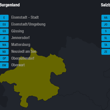
Burgenland
Salz
Eisenstadt – Stadt
E
HA
Eisenstadt/Umgebung
EU
JO
Güssing
GS
S
Jennersdorf
JE
SL
Mattersburg
MA
TA
Neusiedl am See
ND
ZE
Oberpullendorf
OP
Oberwart
OW