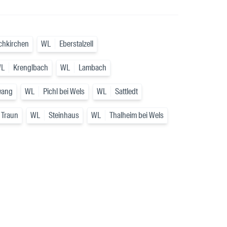
chkirchen
WL
Eberstalzell
L
Krenglbach
WL
Lambach
wang
WL
Pichl bei Wels
WL
Sattledt
 Traun
WL
Steinhaus
WL
Thalheim bei Wels