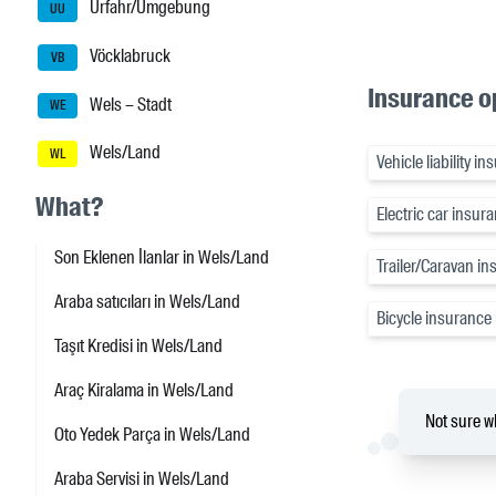
Urfahr/Umgebung
UU
Vöcklabruck
VB
Insurance o
Wels – Stadt
WE
Wels/Land
WL
Vehicle liability 
What?
Electric car insur
Son Eklenen İlanlar in Wels/Land
Trailer/Caravan i
Araba satıcıları in Wels/Land
Bicycle insurance
Taşıt Kredisi in Wels/Land
Araç Kiralama in Wels/Land
Not sure wh
Oto Yedek Parça in Wels/Land
Araba Servisi in Wels/Land