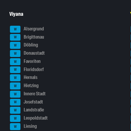
Viyana
Alsergrund
W
Brigittenau
W
Döbling
W
Donaustadt
W
Favoriten
W
Floridsdorf
W
Hernals
W
Hietzing
W
Innere Stadt
W
Josefstadt
W
Landstraße
W
Leopoldstadt
W
Liesing
W