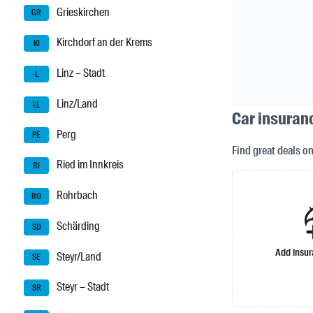
Grieskirchen
GR
Kirchdorf an der Krems
KI
Linz – Stadt
L
Linz/Land
LL
Car insuranc
Perg
PE
Find great deals o
Ried im Innkreis
RI
Rohrbach
RO
Schärding
SD
Add insu
Steyr/Land
SE
Steyr – Stadt
SR