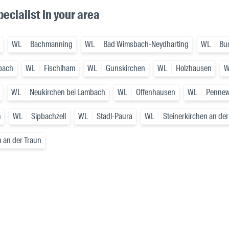
ecialist in your area
WL
Bachmanning
WL
Bad Wimsbach-Neydharting
WL
Bu
bach
WL
Fischlham
WL
Gunskirchen
WL
Holzhausen
W
WL
Neukirchen bei Lambach
WL
Offenhausen
WL
Penne
m
WL
Sipbachzell
WL
Stadl-Paura
WL
Steinerkirchen an der
 an der Traun