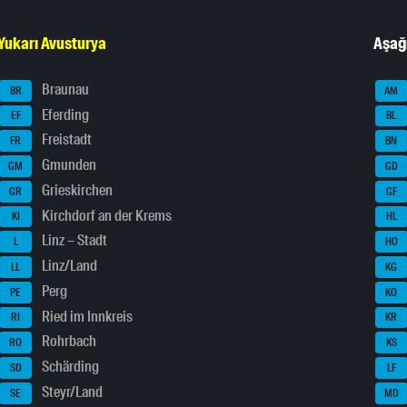
Yukarı Avusturya
Aşağ
Braunau
BR
AM
Eferding
EF
BL
Freistadt
FR
BN
Gmunden
GM
GD
Grieskirchen
GR
GF
Kirchdorf an der Krems
KI
HL
Linz – Stadt
L
HO
Linz/Land
LL
KG
Perg
PE
KO
Ried im Innkreis
RI
KR
Rohrbach
RO
KS
Schärding
SD
LF
Steyr/Land
SE
MD