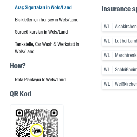
Insurance sp
Araç Sigortaları in Wels/Land
Bisikletler için her şey in Wels/Land
WL
Aichkirchen
Sürücü kursları in Wels/Land
WL
Edt bei Lam
Tankstelle, Car Wash & Werkstatt in
Wels/Land
WL
Marchtrenk
How?
WL
Schleißhei
Rota Planlayıcı to Wels/Land
WL
Weißkirchen
QR Kod