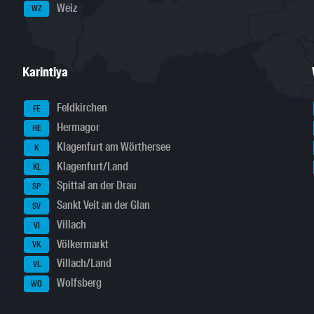
Weiz
WZ
Karintiya
Feldkirchen
FE
Hermagor
HE
Klagenfurt am Wörthersee
K
Klagenfurt/Land
KL
Spittal an der Drau
SP
Sankt Veit an der Glan
SV
Villach
VI
Völkermarkt
VK
Villach/Land
VL
Wolfsberg
WO