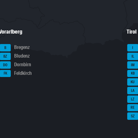
Vorarlberg
Tirol
Bregenz
B
I
Bludenz
BZ
IL
Dornbirn
DO
IM
Feldkirch
FK
KB
KU
LA
LZ
RE
SZ