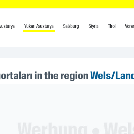
vusturya
Yukarı Avusturya
Salzburg
Styria
Tirol
Vora
ortaları in the region
Wels/Lan
ner