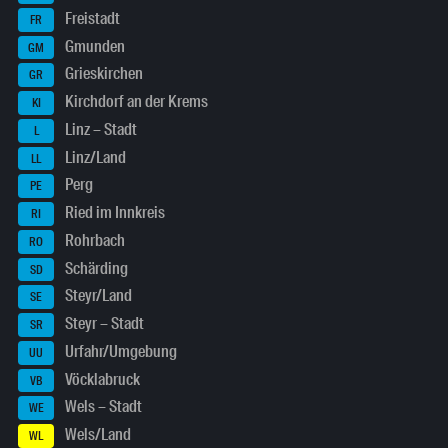
Freistadt
FR
Gmunden
GM
Grieskirchen
GR
Kirchdorf an der Krems
KI
Linz – Stadt
L
Linz/Land
LL
Perg
PE
Ried im Innkreis
RI
Rohrbach
RO
Schärding
SD
Steyr/Land
SE
Steyr – Stadt
SR
Urfahr/Umgebung
UU
Vöcklabruck
VB
Wels – Stadt
WE
Wels/Land
WL