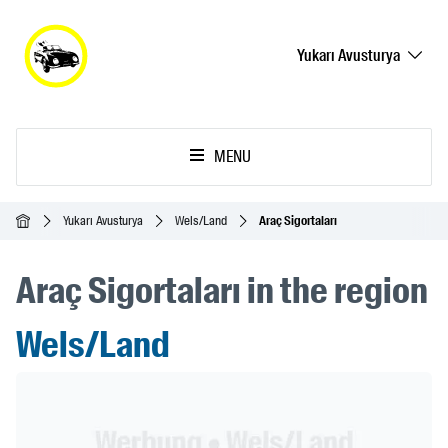
Yukarı Avusturya
MENU
Ana Sayfa
Yukarı Avusturya
Wels/Land
Araç Sigortaları
Araç Sigortaları in the region
Wels/Land
Header Banner