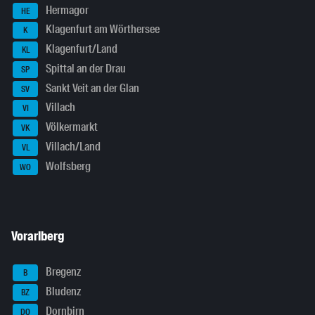
Hermagor
HE
Klagenfurt am Wörthersee
K
Klagenfurt/Land
KL
Spittal an der Drau
SP
Sankt Veit an der Glan
SV
Villach
VI
Völkermarkt
VK
Villach/Land
VL
Wolfsberg
WO
Vorarlberg
Bregenz
B
Bludenz
BZ
Dornbirn
DO