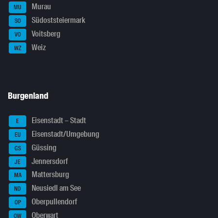
Murau
MU
Südoststeiermark
SO
Voitsberg
VO
Weiz
WZ
Burgenland
Eisenstadt – Stadt
E
Eisenstadt/Umgebung
EU
Güssing
GS
Jennersdorf
JE
Mattersburg
MA
Neusiedl am See
ND
Oberpullendorf
OP
Oberwart
OW