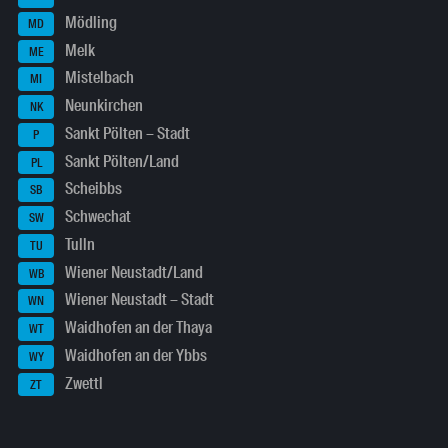
Mödling
MD
Melk
ME
Mistelbach
MI
Neunkirchen
NK
Sankt Pölten – Stadt
P
Sankt Pölten/Land
PL
Scheibbs
SB
Schwechat
SW
Tulln
TU
Wiener Neustadt/Land
WB
Wiener Neustadt – Stadt
WN
Waidhofen an der Thaya
WT
Waidhofen an der Ybbs
WY
Zwettl
ZT