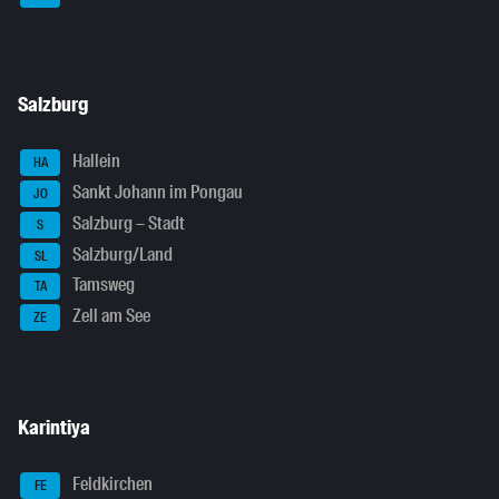
Salzburg
Hallein
HA
Sankt Johann im Pongau
JO
Salzburg – Stadt
S
Salzburg/Land
SL
Tamsweg
TA
Zell am See
ZE
Karintiya
Feldkirchen
FE