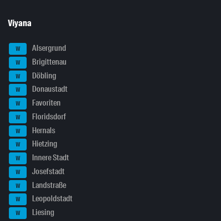
Viyana
Alsergrund
W
Brigittenau
W
Döbling
W
Donaustadt
W
Favoriten
W
Floridsdorf
W
Hernals
W
Hietzing
W
Innere Stadt
W
Josefstadt
W
Landstraße
W
Leopoldstadt
W
Liesing
W