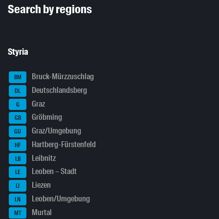
Search by regions
Styria
Bruck-Mürzzuschlag
BM
Deutschlandsberg
DL
Graz
G
Gröbming
GB
Graz/Umgebung
GU
Hartberg-Fürstenfeld
HF
Leibnitz
LB
Leoben – Stadt
LE
Liezen
LI
Leoben/Umgebung
LN
Murtal
MT