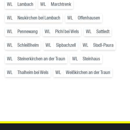
WL
Lambach
WL
Marchtrenk
WL
Neukirchen bei Lambach
WL
Offenhausen
WL
Pennewang
WL
Pichl bei Wels
WL
Sattledt
WL
Schleißheim
WL
Sipbachzell
WL
Stadl-Paura
WL
Steinerkirchen an der Traun
WL
Steinhaus
WL
Thalheim bei Wels
WL
Weißkirchen an der Traun
Inhaltsinformationen