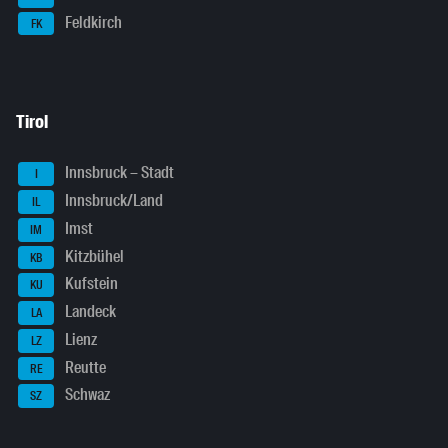
Feldkirch
FK
Tirol
Innsbruck – Stadt
I
Innsbruck/Land
IL
Imst
IM
Kitzbühel
KB
Kufstein
KU
Landeck
LA
Lienz
LZ
Reutte
RE
Schwaz
SZ