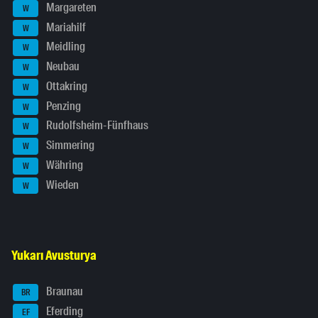
Margareten
W
Mariahilf
W
Meidling
W
Neubau
W
Ottakring
W
Penzing
W
Rudolfsheim-Fünfhaus
W
Simmering
W
Währing
W
Wieden
W
Yukarı Avusturya
Braunau
BR
Eferding
EF