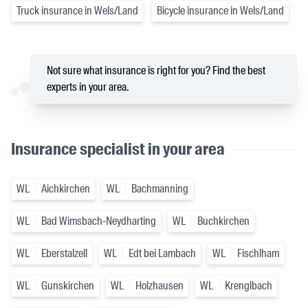
Truck insurance in Wels/Land
Bicycle insurance in Wels/Land
Not sure what insurance is right for you? Find the best
experts in your area.
Insurance specialist in your area
WL
Aichkirchen
WL
Bachmanning
WL
Bad Wimsbach-Neydharting
WL
Buchkirchen
WL
Eberstalzell
WL
Edt bei Lambach
WL
Fischlham
WL
Gunskirchen
WL
Holzhausen
WL
Krenglbach