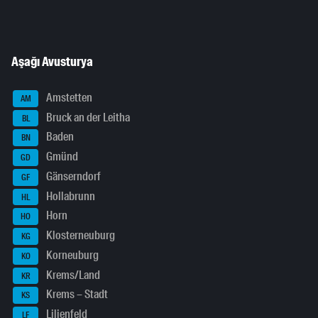
Aşağı Avusturya
Amstetten
AM
Bruck an der Leitha
BL
Baden
BN
Gmünd
GD
Gänserndorf
GF
Hollabrunn
HL
Horn
HO
Klosterneuburg
KG
Korneuburg
KO
Krems/Land
KR
Krems – Stadt
KS
Lilienfeld
LF