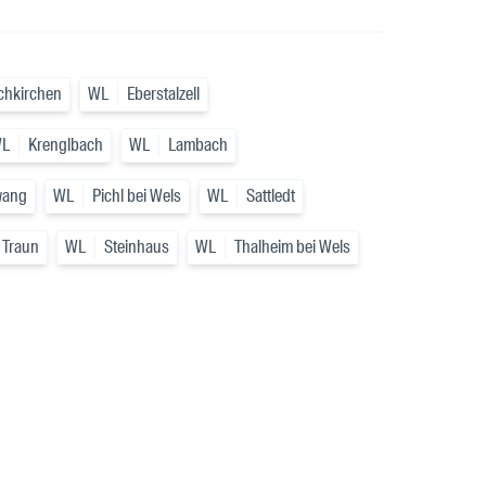
chkirchen
WL
Eberstalzell
L
Krenglbach
WL
Lambach
wang
WL
Pichl bei Wels
WL
Sattledt
 Traun
WL
Steinhaus
WL
Thalheim bei Wels