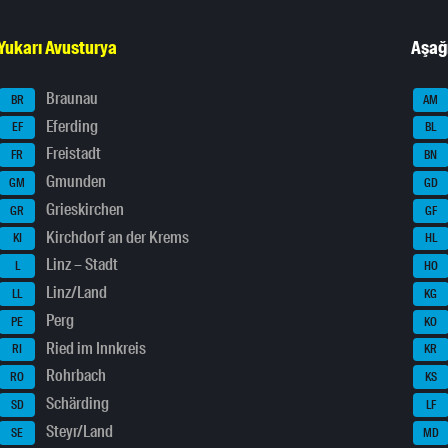
Yukarı Avusturya
Aşağ
Braunau
BR
AM
Eferding
EF
BL
Freistadt
FR
BN
Gmunden
GM
GD
Grieskirchen
GR
GF
Kirchdorf an der Krems
KI
HL
Linz – Stadt
L
HO
Linz/Land
LL
KG
Perg
PE
KO
Ried im Innkreis
RI
KR
Rohrbach
RO
KS
Schärding
SD
LF
Steyr/Land
SE
MD