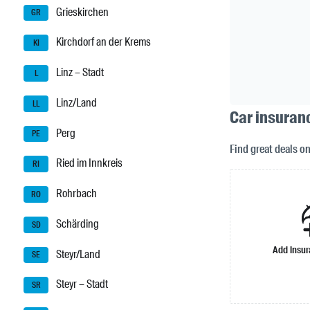
Grieskirchen
GR
Kirchdorf an der Krems
KI
Linz – Stadt
L
Linz/Land
LL
Car insuranc
Perg
PE
Find great deals o
Ried im Innkreis
RI
Rohrbach
RO
Schärding
SD
Add insu
Steyr/Land
SE
Steyr – Stadt
SR