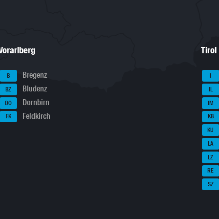
Vorarlberg
Tirol
Bregenz
B
I
Bludenz
BZ
IL
Dornbirn
DO
IM
Feldkirch
FK
KB
KU
LA
LZ
RE
SZ