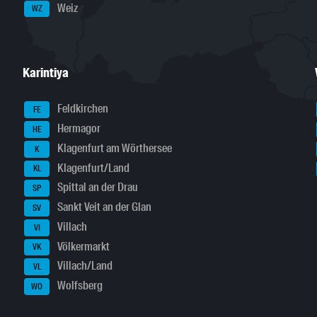
Weiz
WZ
Karintiya
Feldkirchen
FE
Hermagor
HE
Klagenfurt am Wörthersee
K
Klagenfurt/Land
KL
Spittal an der Drau
SP
Sankt Veit an der Glan
SV
Villach
VI
Völkermarkt
VK
Villach/Land
VL
Wolfsberg
WO