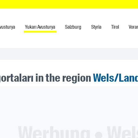
vusturya
Yukarı Avusturya
Salzburg
Styria
Tirol
Vora
ortaları in the region
Wels/Lan
ner