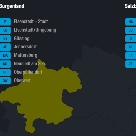
Burgenland
Salz
Eisenstadt – Stadt
E
HA
Eisenstadt/Umgebung
EU
JO
Güssing
GS
S
Jennersdorf
JE
SL
Mattersburg
MA
TA
Neusiedl am See
ND
ZE
Oberpullendorf
OP
Oberwart
OW