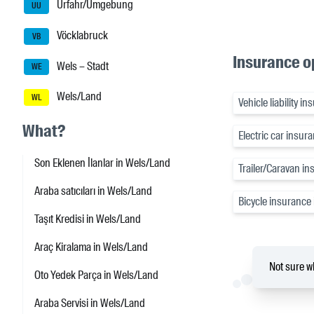
Urfahr/Umgebung
UU
Vöcklabruck
VB
Insurance o
Wels – Stadt
WE
Wels/Land
WL
Vehicle liability 
What?
Electric car insur
Son Eklenen İlanlar in Wels/Land
Trailer/Caravan i
Araba satıcıları in Wels/Land
Bicycle insurance
Taşıt Kredisi in Wels/Land
Araç Kiralama in Wels/Land
Not sure wh
Oto Yedek Parça in Wels/Land
Araba Servisi in Wels/Land