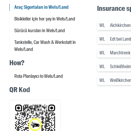
Insurance sp
Araç Sigortaları in Wels/Land
Bisikletler için her şey in Wels/Land
WL
Aichkirchen
Sürücü kursları in Wels/Land
WL
Edt bei Lam
Tankstelle, Car Wash & Werkstatt in
Wels/Land
WL
Marchtrenk
How?
WL
Schleißhei
Rota Planlayıcı to Wels/Land
WL
Weißkirchen
QR Kod