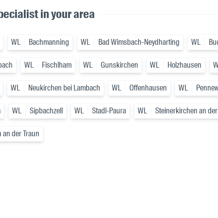
ecialist in your area
WL
Bachmanning
WL
Bad Wimsbach-Neydharting
WL
Bu
bach
WL
Fischlham
WL
Gunskirchen
WL
Holzhausen
W
WL
Neukirchen bei Lambach
WL
Offenhausen
WL
Penne
m
WL
Sipbachzell
WL
Stadl-Paura
WL
Steinerkirchen an der
 an der Traun