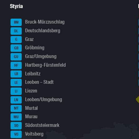
Styria
Bruck-Mürzzuschlag
BM
Deutschlandsberg
DL
Graz
G
Gröbming
GB
Graz/Umgebung
GU
Hartberg-Fürstenfeld
HF
Leibnitz
LB
Leoben – Stadt
LE
Liezen
LI
Leoben/Umgebung
LN
Murtal
MT
Murau
MU
Südoststeiermark
SO
Voitsberg
VO