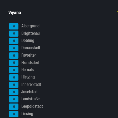
Viyana
Alsergrund
W
Brigittenau
W
Döbling
W
Donaustadt
W
Favoriten
W
Floridsdorf
W
Hernals
W
Hietzing
W
Innere Stadt
W
Josefstadt
W
Landstraße
W
Leopoldstadt
W
Liesing
W