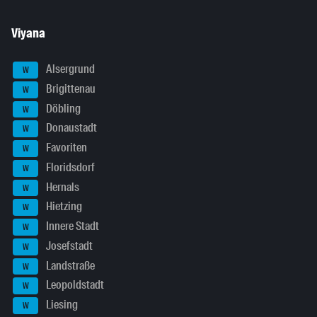
Viyana
Alsergrund
W
Brigittenau
W
Döbling
W
Donaustadt
W
Favoriten
W
Floridsdorf
W
Hernals
W
Hietzing
W
Innere Stadt
W
Josefstadt
W
Landstraße
W
Leopoldstadt
W
Liesing
W