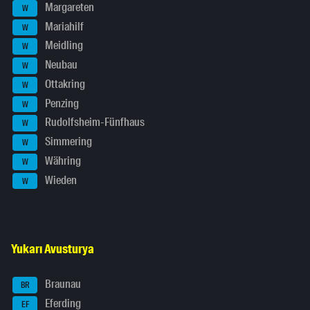
Margareten
W
Mariahilf
W
Meidling
W
Neubau
W
Ottakring
W
Penzing
W
Rudolfsheim-Fünfhaus
W
Simmering
W
Währing
W
Wieden
W
Yukarı Avusturya
Braunau
BR
Eferding
EF