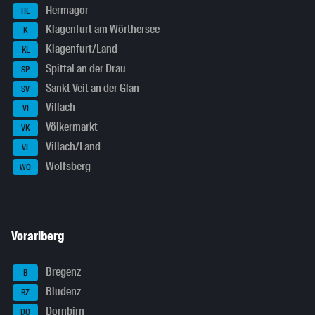
Hermagor
HE
Klagenfurt am Wörthersee
K
Klagenfurt/Land
KL
Spittal an der Drau
SP
Sankt Veit an der Glan
SV
Villach
VI
Völkermarkt
VK
Villach/Land
VL
Wolfsberg
WO
Vorarlberg
Bregenz
B
Bludenz
BZ
Dornbirn
DO