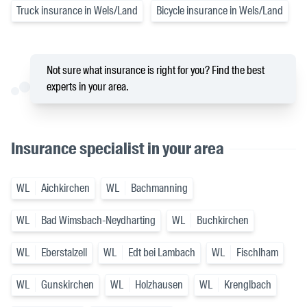
Truck insurance in Wels/Land
Bicycle insurance in Wels/Land
Not sure what insurance is right for you? Find the best
experts in your area.
Insurance specialist in your area
WL
Aichkirchen
WL
Bachmanning
WL
Bad Wimsbach-Neydharting
WL
Buchkirchen
WL
Eberstalzell
WL
Edt bei Lambach
WL
Fischlham
WL
Gunskirchen
WL
Holzhausen
WL
Krenglbach