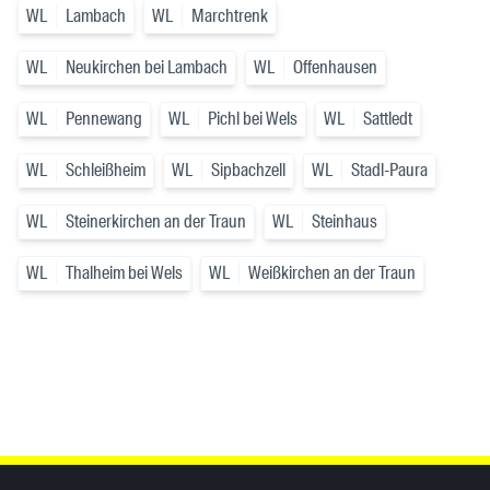
WL
Lambach
WL
Marchtrenk
WL
Neukirchen bei Lambach
WL
Offenhausen
WL
Pennewang
WL
Pichl bei Wels
WL
Sattledt
WL
Schleißheim
WL
Sipbachzell
WL
Stadl-Paura
WL
Steinerkirchen an der Traun
WL
Steinhaus
WL
Thalheim bei Wels
WL
Weißkirchen an der Traun
Inhaltsinformationen