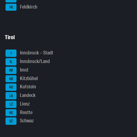
Feldkirch
FK
Tirol
Innsbruck – Stadt
I
Innsbruck/Land
IL
Imst
IM
Kitzbühel
KB
Kufstein
KU
Landeck
LA
Lienz
LZ
Reutte
RE
Schwaz
SZ