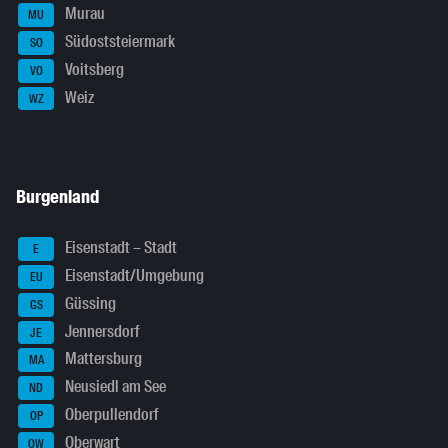
Murau
MU
Südoststeiermark
SO
Voitsberg
VO
Weiz
WZ
Burgenland
Eisenstadt – Stadt
E
Eisenstadt/Umgebung
EU
Güssing
GS
Jennersdorf
JE
Mattersburg
MA
Neusiedl am See
ND
Oberpullendorf
OP
Oberwart
OW