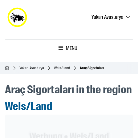
Yukarı Avusturya
MENU
Ana Sayfa
Yukarı Avusturya
Wels/Land
Araç Sigortaları
Araç Sigortaları in the region
Wels/Land
Header Banner