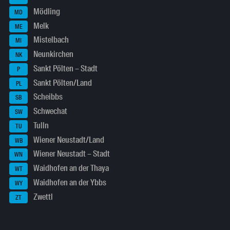
Mödling
MD
Melk
ME
Mistelbach
MI
Neunkirchen
NK
Sankt Pölten – Stadt
P
Sankt Pölten/Land
PL
Scheibbs
SB
Schwechat
SW
Tulln
TU
Wiener Neustadt/Land
WB
Wiener Neustadt – Stadt
WN
Waidhofen an der Thaya
WT
Waidhofen an der Ybbs
WY
Zwettl
ZT