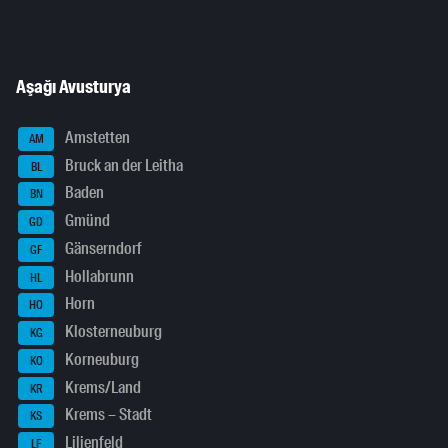
Aşağı Avusturya
Amstetten
AM
Bruck an der Leitha
BL
Baden
BN
Gmünd
GD
Gänserndorf
GF
Hollabrunn
HL
Horn
HO
Klosterneuburg
KG
Korneuburg
KO
Krems/Land
KR
Krems – Stadt
KS
Lilienfeld
LF