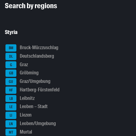
Search by regions
Styria
Bruck-Mürzzuschlag
BM
Deutschlandsberg
DL
Graz
G
Gröbming
GB
Graz/Umgebung
GU
Hartberg-Fürstenfeld
HF
Leibnitz
LB
Leoben – Stadt
LE
Liezen
LI
Leoben/Umgebung
LN
Murtal
MT