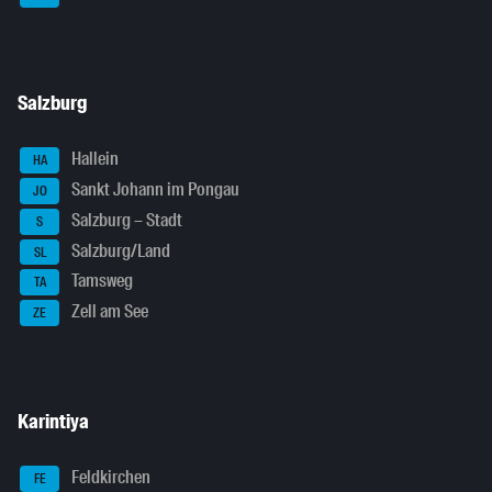
Salzburg
Hallein
HA
Sankt Johann im Pongau
JO
Salzburg – Stadt
S
Salzburg/Land
SL
Tamsweg
TA
Zell am See
ZE
Karintiya
Feldkirchen
FE