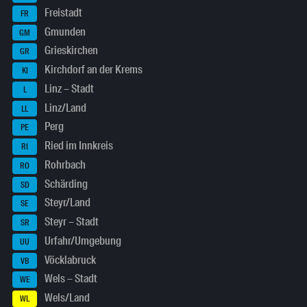
Freistadt
FR
Gmunden
GM
Grieskirchen
GR
Kirchdorf an der Krems
KI
Linz – Stadt
L
Linz/Land
LL
Perg
PE
Ried im Innkreis
RI
Rohrbach
RO
Schärding
SD
Steyr/Land
SE
Steyr – Stadt
SR
Urfahr/Umgebung
UU
Vöcklabruck
VB
Wels – Stadt
WE
Wels/Land
WL