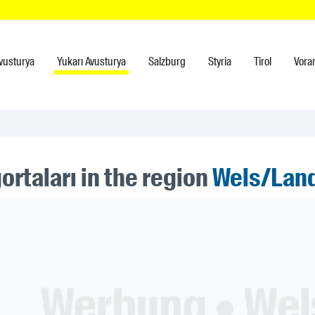
vusturya
Yukarı Avusturya
Salzburg
Styria
Tirol
Vora
ortaları in the region
Wels/Lan
ner