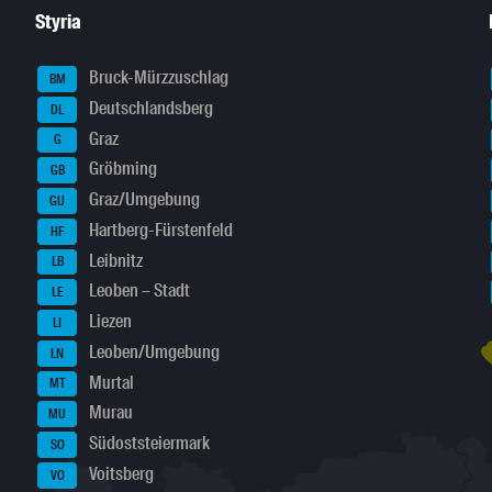
Styria
Bruck-Mürzzuschlag
BM
Deutschlandsberg
DL
Graz
G
Gröbming
GB
Graz/Umgebung
GU
Hartberg-Fürstenfeld
HF
Leibnitz
LB
Leoben – Stadt
LE
Liezen
LI
Leoben/Umgebung
LN
Murtal
MT
Murau
MU
Südoststeiermark
SO
Voitsberg
VO