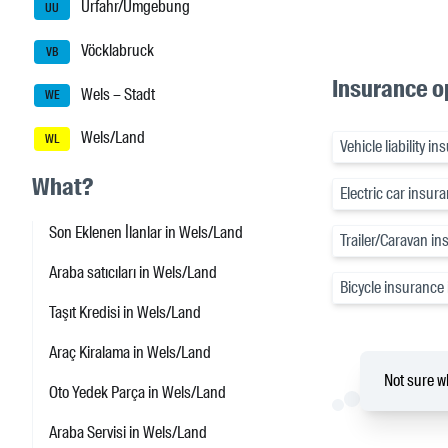
Urfahr/Umgebung
UU
Vöcklabruck
VB
Insurance o
Wels – Stadt
WE
Wels/Land
WL
Vehicle liability 
What?
Electric car insur
Son Eklenen İlanlar in Wels/Land
Trailer/Caravan i
Araba satıcıları in Wels/Land
Bicycle insurance
Taşıt Kredisi in Wels/Land
Araç Kiralama in Wels/Land
Not sure wh
Oto Yedek Parça in Wels/Land
Araba Servisi in Wels/Land