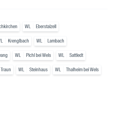
chkirchen
WL
Eberstalzell
L
Krenglbach
WL
Lambach
wang
WL
Pichl bei Wels
WL
Sattledt
 Traun
WL
Steinhaus
WL
Thalheim bei Wels