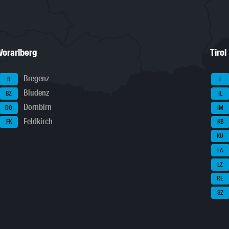
Vorarlberg
Tirol
Bregenz
B
I
Bludenz
BZ
IL
Dornbirn
DO
IM
Feldkirch
FK
KB
KU
LA
LZ
RE
SZ