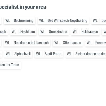
ecialist in your area
WL
Bachmanning
WL
Bad Wimsbach-Neydharting
WL
Bu
bach
WL
Fischlham
WL
Gunskirchen
WL
Holzhausen
W
WL
Neukirchen bei Lambach
WL
Offenhausen
WL
Penne
m
WL
Sipbachzell
WL
Stadl-Paura
WL
Steinerkirchen an der
 an der Traun