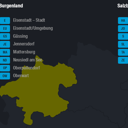
Burgenland
Salz
Eisenstadt – Stadt
E
HA
Eisenstadt/Umgebung
EU
JO
Güssing
GS
S
Jennersdorf
JE
SL
Mattersburg
MA
TA
Neusiedl am See
ND
ZE
Oberpullendorf
OP
Oberwart
OW