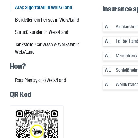
Insurance sp
Araç Sigortaları in Wels/Land
Bisikletler için her şey in Wels/Land
WL
Aichkirchen
Sürücü kursları in Wels/Land
WL
Edt bei Lam
Tankstelle, Car Wash & Werkstatt in
Wels/Land
WL
Marchtrenk
How?
WL
Schleißhei
Rota Planlayıcı to Wels/Land
WL
Weißkirchen
QR Kod