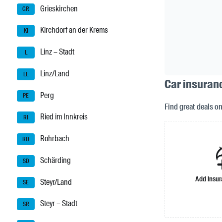
Grieskirchen
GR
Kirchdorf an der Krems
KI
Linz – Stadt
L
Linz/Land
LL
Car insuranc
Perg
PE
Find great deals o
Ried im Innkreis
RI
Rohrbach
RO
Schärding
SD
Add insu
Steyr/Land
SE
Steyr – Stadt
SR