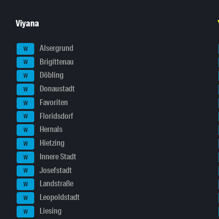
Viyana
Alsergrund
W
Brigittenau
W
Döbling
W
Donaustadt
W
Favoriten
W
Floridsdorf
W
Hernals
W
Hietzing
W
Innere Stadt
W
Josefstadt
W
Landstraße
W
Leopoldstadt
W
Liesing
W