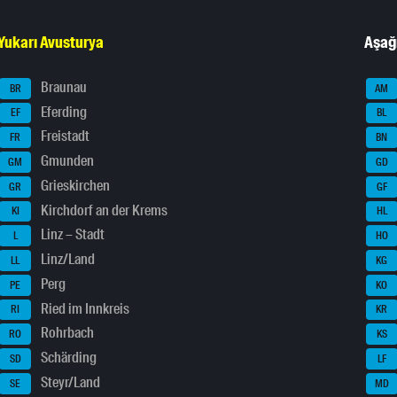
Yukarı Avusturya
Aşağ
Braunau
BR
AM
Eferding
EF
BL
Freistadt
FR
BN
Gmunden
GM
GD
Grieskirchen
GR
GF
Kirchdorf an der Krems
KI
HL
Linz – Stadt
L
HO
Linz/Land
LL
KG
Perg
PE
KO
Ried im Innkreis
RI
KR
Rohrbach
RO
KS
Schärding
SD
LF
Steyr/Land
SE
MD