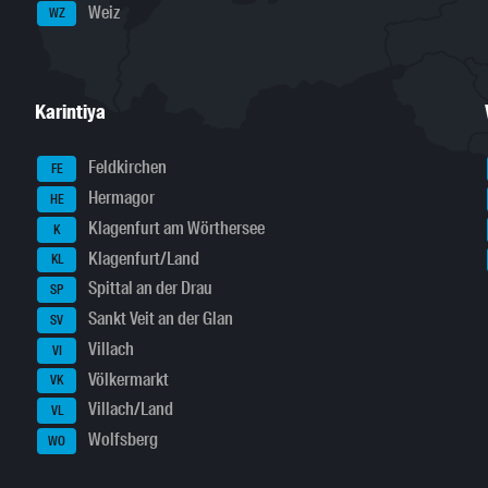
Weiz
WZ
Karintiya
Feldkirchen
FE
Hermagor
HE
Klagenfurt am Wörthersee
K
Klagenfurt/Land
KL
Spittal an der Drau
SP
Sankt Veit an der Glan
SV
Villach
VI
Völkermarkt
VK
Villach/Land
VL
Wolfsberg
WO